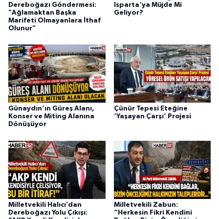
Dereboğazı Göndermesi:
Isparta'ya Müjde Mi
"Ağlamaktan Başka
Geliyor?
Marifeti Olmayanlara İthaf
Olunur"
Günaydın’ın Güreş Alanı,
Çünür Tepesi Eteğine
Konser ve Miting Alanına
‘Yaşayan Çarşı’ Projesi
Dönüşüyor
Milletvekili Halıcı’dan
Milletvekili Zabun:
Dereboğazı Yolu Çıkışı:
“Herkesin Fikri Kendini