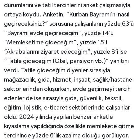
durumlarını ve tatil tercihlerini anket çalışmasıyla
ortaya koydu. Anketin, “Kurban Bayramı’nı nasıl
Tarihi Yapılarımız
geçireceksiniz?” sorusuna çalışanların yüzde 63’ü
Teknoloji
“Bayramı evde geçireceğim”, yüzde 14’ü
“Memleketime gideceğim”, yüzde 15’i
Türkiye
“Akrabalarımı ziyaret edeceğim”, yüzde 8’i ise
“Tatile gideceğim (Otel, pansiyon vb.)” yanıtını
Yerel
verdi. Tatile gideceğim diyenler sırasıyla
İletişim
mağazacılık, gıda, hizmet, inşaat, sağlık/hastane
sektörlerinden oluşurken, evde geçirmeyi tercih
Künye
edenler de ise sırasıyla gıda, güvenlik, tekstil,
eğitim, lojistik, e-ticaret sektörlerinde çalışanlar
oldu. 2024 yılında yapılan benzer anketle
kıyaslama yapıldığında özellikle memlekete gitme
tercihinde yüzde 6’lık azalma olduğu görülüyor.