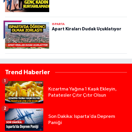
ISPARTA
Apart Kiraları Dudak Uçuklatıyor
Trend Haberler
1
Kızartma Yağına 1 Kaşık Ekleyin,
Patatesler Çıtır Çıtır Olsun
2
Son Dakika: Isparta’da Deprem
Paniği