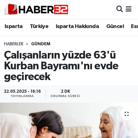
Isparta
Isparta Nöbetçi Eczaneler
Isparta
Türkiye
Isparta Hakkında
Güncel
Es
Isparta Hakkında
Isparta Hava Durumu
HABERLER
GÜNDEM
Çalışanların yüzde 63'ü
Esnaf Diyor ki;
Isparta Trafik Yoğunluk Haritası
Kurban Bayramı'nı evde
ASAYİŞ
Süper Lig Puan Durumu ve Fikstür
geçirecek
BİLİM VE TEKNOLOJİ
Tüm Manşetler
22.05.2025 - 16:16
2 DK
YAYINLANMA
OKUNMA SÜRESI
EĞİTİM
Son Dakika Haberleri
GENEL
Haber Arşivi
Güncel