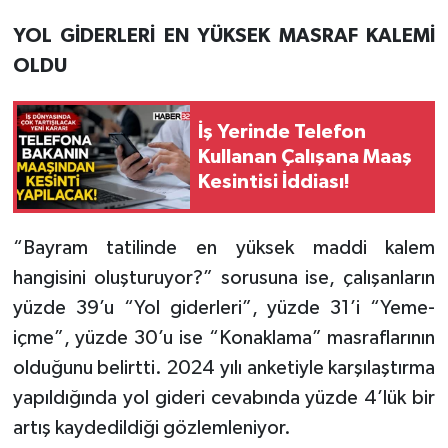
YOL GİDERLERİ EN YÜKSEK MASRAF KALEMİ
OLDU
İş Yerinde Telefon
Kullanan Çalışana Maaş
Kesintisi İddiası!
“Bayram tatilinde en yüksek maddi kalem
hangisini oluşturuyor?” sorusuna ise, çalışanların
yüzde 39’u “Yol giderleri”, yüzde 31’i “Yeme-
içme”, yüzde 30’u ise “Konaklama” masraflarının
olduğunu belirtti. 2024 yılı anketiyle karşılaştırma
yapıldığında yol gideri cevabında yüzde 4’lük bir
artış kaydedildiği gözlemleniyor.