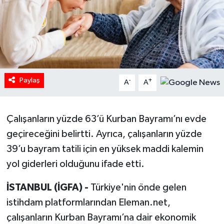
HABERDE İNSAN
İlginç
KÜLTÜR SANAT
Paylaş
-
+
A
A
MAGAZİN
Çalışanların yüzde 63’ü Kurban Bayramı’nı evde
Oyun
geçireceğini belirtti. Ayrıca, çalışanların yüzde
POLİTİKA
39’u bayram tatili için en yüksek maddi kalemin
yol giderleri olduğunu ifade etti.
RESMİ İLANLAR
İSTANBUL (İGFA) -
Türkiye'nin önde gelen
SAĞLIK
istihdam platformlarından Eleman.net,
çalışanların Kurban Bayramı’na dair ekonomik
Spor