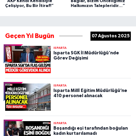
“AKP Kendi Kendisiyle
Bağlar, Bizim Önceliğimiz
Çelişiyor, Bu Bir İtiraf!”
Halkımızın Talepleridir…”
Geçen Yıl Bugün
07 Ağustos 2025
ISPARTA
Isparta SGK İl Müdürlüğü'nde
Görev Değişimi
ISPARTA
Isparta Millİ Eğitim Müdürlüğü’ne
410 personel alınacak
ISPARTA
Boşandığı eşi tarafından boğulan
kadın kurtarılamadı