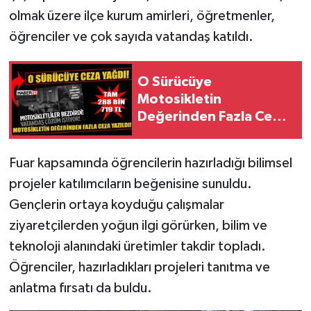
olmak üzere ilçe kurum amirleri, öğretmenler,
Tarihi Yapılarımız
öğrenciler ve çok sayıda vatandaş katıldı.
Teknoloji
O Sürücüye
Motosikletin
Türkiye
Değerinden Fazla Ceza
Yazıldı!
Yerel
Fuar kapsamında öğrencilerin hazırladığı bilimsel
İletişim
projeler katılımcıların beğenisine sunuldu.
Gençlerin ortaya koyduğu çalışmalar
Künye
ziyaretçilerden yoğun ilgi görürken, bilim ve
teknoloji alanındaki üretimler takdir topladı.
Öğrenciler, hazırladıkları projeleri tanıtma ve
anlatma fırsatı da buldu.