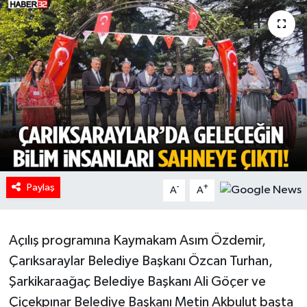
HABERDE İNSAN
İlginç
KÜLTÜR SANAT
MAGAZİN
Oyun
Paylaş
-
+
A
A
POLİTİKA
RESMİ İLANLAR
Açılış programına Kaymakam Asım Özdemir,
Çarıksaraylar Belediye Başkanı Özcan Turhan,
SAĞLIK
Şarkikaraağaç Belediye Başkanı Ali Göçer ve
Çiçekpınar Belediye Başkanı Metin Akbulut başta
Spor