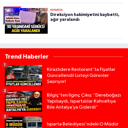
ISPARTA
Direksiyon hakimiyetini kaybetti,
ağır yaralandı
Trend Haberler
1
Kirazlıdere Restorant'ta Fiyatlar
Güncellendi! Listeyi Görenler
Şaşırıyor!
2
Bilgiç’ten İlginç Çıkış: “Dereboğazı
Yapılsaydı, Ispartalılar Kahvaltıya
Bile Antalya’ya Giderdi”
3
Isparta Belediyesi'ndeki O Müdür