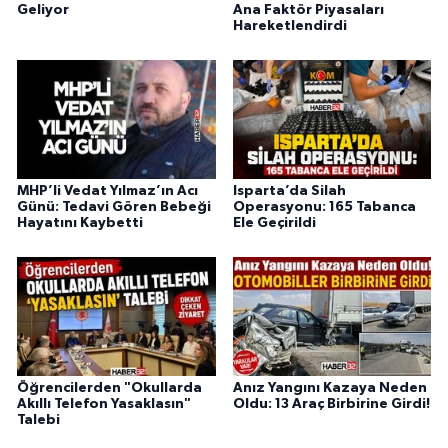
Geliyor
Ana Faktör Piyasaları
Hareketlendirdi
MHP’li Vedat Yılmaz’ın Acı
Isparta’da Silah
Günü: Tedavi Gören Bebeği
Operasyonu: 165 Tabanca
Hayatını Kaybetti
Ele Geçirildi
Öğrencilerden "Okullarda
Anız Yangını Kazaya Neden
Akıllı Telefon Yasaklasın"
Oldu: 13 Araç Birbirine Girdi!
Talebi