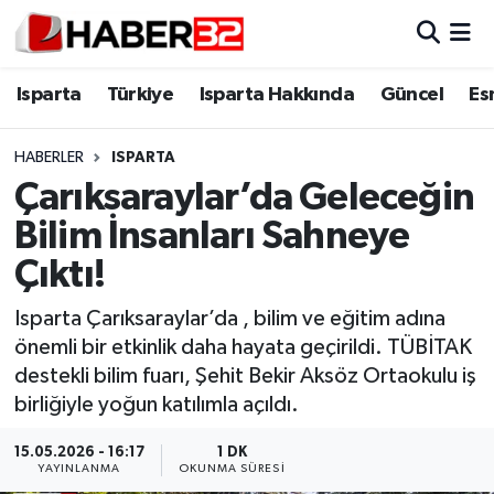
Isparta
Isparta Nöbetçi Eczaneler
Isparta
Türkiye
Isparta Hakkında
Güncel
Es
Isparta Hakkında
Isparta Hava Durumu
HABERLER
ISPARTA
Çarıksaraylar’da Geleceğin
Esnaf Diyor ki;
Isparta Trafik Yoğunluk Haritası
Bilim İnsanları Sahneye
ASAYİŞ
Süper Lig Puan Durumu ve Fikstür
Çıktı!
BİLİM VE TEKNOLOJİ
Tüm Manşetler
Isparta Çarıksaraylar’da , bilim ve eğitim adına
önemli bir etkinlik daha hayata geçirildi. TÜBİTAK
EĞİTİM
Son Dakika Haberleri
destekli bilim fuarı, Şehit Bekir Aksöz Ortaokulu iş
birliğiyle yoğun katılımla açıldı.
GENEL
Haber Arşivi
15.05.2026 - 16:17
1 DK
YAYINLANMA
OKUNMA SÜRESI
Güncel