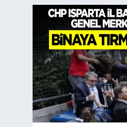
HABERDE İNSAN
İlginç
KÜLTÜR SANAT
MAGAZİN
Oyun
POLİTİKA
RESMİ İLANLAR
SAĞLIK
Spor