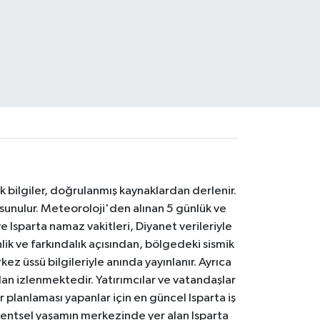
k bilgiler, doğrulanmış kaynaklardan derlenir.
 sunulur. Meteoroloji'den alınan 5 günlük ve
 Isparta namaz vakitleri, Diyanet verileriyle
lik ve farkındalık açısından, bölgedeki sismik
ez üssü bilgileriyle anında yayınlanır. Ayrıca
an izlenmektedir. Yatırımcılar ve vatandaşlar
er planlaması yapanlar için en güncel Isparta iş
. Kentsel yaşamın merkezinde yer alan Isparta