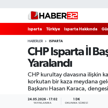
Isparta
Isparta Nöbetçi Eczaneler
Isparta
Türkiye
Isparta Hakkında
Gü
Isparta Hakkında
Isparta Hava Durumu
HABERLER
ISPARTA
Esnaf Diyor ki;
Isparta Trafik Yoğunluk Haritası
CHP Isparta İl B
ASAYİŞ
Süper Lig Puan Durumu ve Fikstür
Yaralandı
BİLİM VE TEKNOLOJİ
Tüm Manşetler
CHP kurultay davasına ilişkin 
EĞİTİM
Son Dakika Haberleri
korkutan bir kaza meydana geld
Başkanı Hasan Karaca, dengesi
GENEL
Haber Arşivi
24.05.2026 - 17:02
1 DK
YAYINLANMA
OKUNMA SÜRESI
Güncel