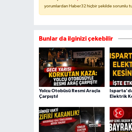
yorumlardan Haber32 hiçbir şekilde sorumlu t
Bunlar da ilginizi çekebilir
Yolcu Otobüsü Resmi Araçla
Isparta'd
Çarpıştı!
Elektrik Ke