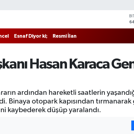
B
6
D
4
ncel
Esnaf Diyor ki;
Resmi İlan
E
5
ST
64
aşkanı Hasan Karaca Ge
G
6
Bİ
13
kararın ardından hareketli saatlerin yaşan
i. Binaya otopark kapısından tırmanarak g
ni kaybederek düşüp yaralandı.