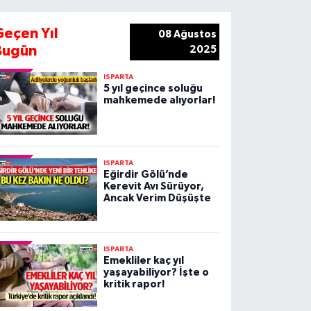
Geçen Yıl
08 Ağustos
Bugün
2025
ISPARTA
5 yıl geçince soluğu
mahkemede alıyorlar!
ISPARTA
Eğirdir Gölü’nde
Kerevit Avı Sürüyor,
Ancak Verim Düşüşte
ISPARTA
Emekliler kaç yıl
yaşayabiliyor? İşte o
kritik rapor!