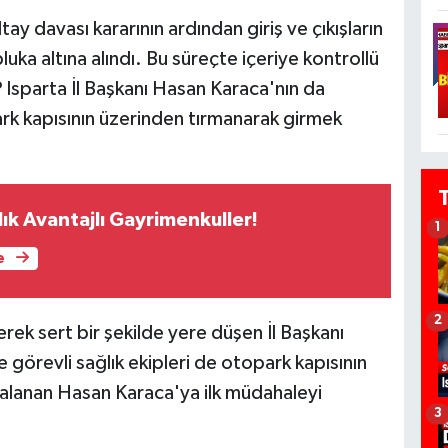
y davası kararının ardından giriş ve çıkışların
luka altına alındı. Bu süreçte içeriye kontrollü
 Isparta İl Başkanı Hasan Karaca'nın da
ark kapısının üzerinden tırmanarak girmek
ık Avantajlı Gayrimenkuller!
1
e
2
ek sert bir şekilde yere düşen İl Başkanı
görevli sağlık ekipleri de otopark kapısının
aralanan Hasan Karaca'ya ilk müdahaleyi
3