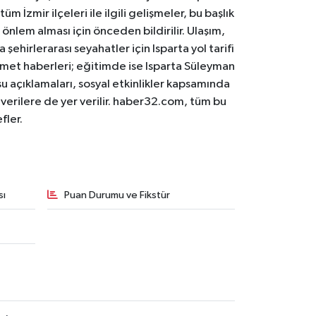
m İzmir ilçeleri ile ilgili gelişmeler, bu başlık
 önlem alması için önceden bildirilir. Ulaşım,
 şehirlerarası seyahatler için Isparta yol tarifi
 hizmet haberleri; eğitimde ise Isparta Süleyman
osu açıklamaları, sosyal etkinlikler kapsamında
n verilere de yer verilir. haber32.com, tüm bu
fler.
sı
Puan Durumu ve Fikstür