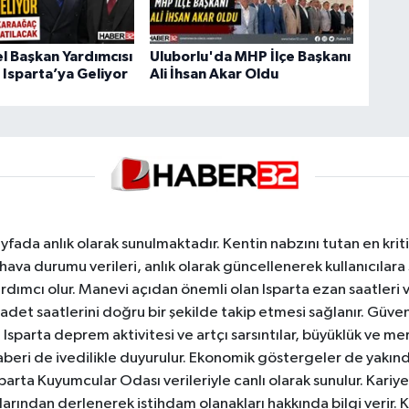
 Başkan Yardımcısı
Uluborlu'da MHP İlçe Başkanı
 Isparta’ya Geliyor
Ali İhsan Akar Oldu
yfada anlık olarak sunulmaktadır. Kentin nabzını tutan en kriti
va durumu verileri, anlık olarak güncellenerek kullanıcılara
dımcı olur. Manevi açıdan önemli olan Isparta ezan saatleri ve
badet saatlerini doğru bir şekilde takip etmesi sağlanır. Güven
sparta deprem aktivitesi ve artçı sarsıntılar, büyüklük ve merk
aberi de ivedilikle duyurulur. Ekonomik göstergeler de yakınd
 Isparta Kuyumcular Odası verileriyle canlı olarak sunulur. Kariy
anlarından derlenerek istihdam olanakları hakkında bilgi verir