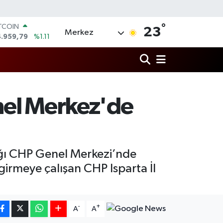
°
ITCOIN
23
Merkez
4.959,79
%1.11
OLAR
7,7436
%0.18
URO
5,2510
%0.32
ERLİN
,4811
%0.38
nel Merkez'de
RAM ALTIN
660.55
%0.03
ST100
.779
%-14
dığı CHP Genel Merkezi’nde
irmeye çalışan CHP Isparta İl
-
+
A
A