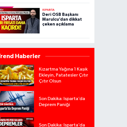
ISPARTA
Deri OSB Başkanı
Marulcu’dan dikkat
çeken açıklama
Trend Haberler
Kızartma Yağına 1 Kaşık
Ekleyin, Patatesler Çıtır
Çıtır Olsun
Son Dakika: Isparta’da
Deprem Paniği
Son Dakika: Isparta’da