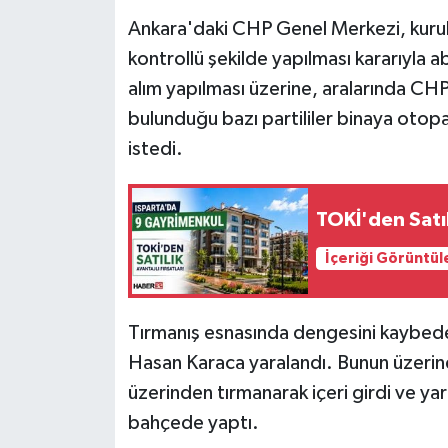
Ankara'daki CHP Genel Merkezi, kurulta
Tarihi Yapılarımız
kontrollü şekilde yapılması kararıyla ab
alım yapılması üzerine, aralarında CHP
Teknoloji
bulunduğu bazı partililer binaya otop
istedi.
Türkiye
Yerel
TOKİ'den Satıl
İletişim
İçeriği Görüntül
Künye
Tırmanış esnasında dengesini kaybeder
Hasan Karaca yaralandı. Bunun üzerine 
üzerinden tırmanarak içeri girdi ve y
bahçede yaptı.