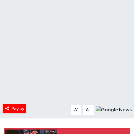
HABERDE İNSAN
İlginç
KÜLTÜR SANAT
MAGAZİN
Oyun
POLİTİKA
RESMİ İLANLAR
Paylaş
-
+
A
A
SAĞLIK
Spor