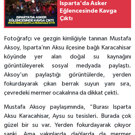
Isparta'da Asker
Eğlencesinde Kavga
Tarihi Yapılarımız
Çıktı
Teknoloji
Fotoğrafçı ve gezgin kimliğiyle tanınan Mustafa
Türkiye
Aksoy, Isparta’nın Aksu ilçesine bağlı Karacahisar
köyünde yer alan doğal su kaynağını
Yerel
görüntüleyerek sosyal medyada paylaştı.
Aksoy'un paylaştığı görüntülerde, yerden
İletişim
fokurdayarak çıkan berrak suyun yanı sıra,
Künye
çevredeki mermer ocakalrına da dikkat çekti.
Mustafa Aksoy paylaşımında, “Burası Isparta
Aksu Karacahisar, Aysu su tesisleri. Burada çok
güzel bir su var. Yerden fokurdayarak çıkıyor
sanki. Ama yakınlarda dağlarda da mermer