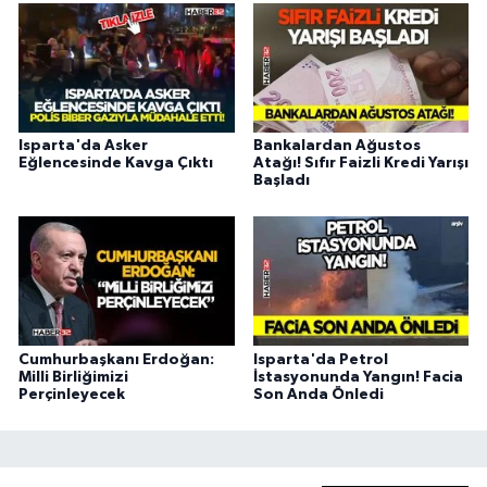
Isparta'da Asker
Bankalardan Ağustos
Eğlencesinde Kavga Çıktı
Atağı! Sıfır Faizli Kredi Yarışı
Başladı
Cumhurbaşkanı Erdoğan:
Isparta'da Petrol
Milli Birliğimizi
İstasyonunda Yangın! Facia
Perçinleyecek
Son Anda Önledi