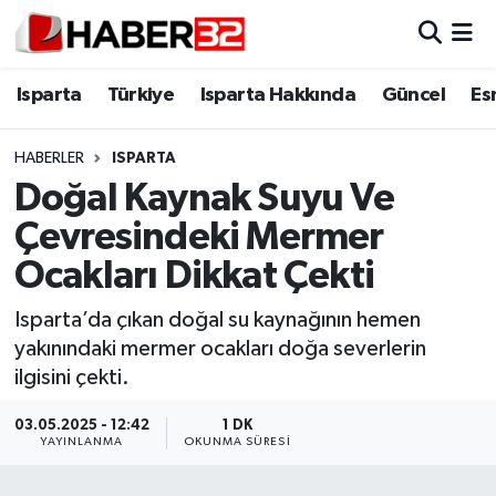
Isparta
Isparta Nöbetçi Eczaneler
Isparta
Türkiye
Isparta Hakkında
Güncel
Es
Isparta Hakkında
Isparta Hava Durumu
HABERLER
ISPARTA
Doğal Kaynak Suyu Ve
Esnaf Diyor ki;
Isparta Trafik Yoğunluk Haritası
Çevresindeki Mermer
ASAYİŞ
Süper Lig Puan Durumu ve Fikstür
Ocakları Dikkat Çekti
BİLİM VE TEKNOLOJİ
Tüm Manşetler
Isparta’da çıkan doğal su kaynağının hemen
yakınındaki mermer ocakları doğa severlerin
EĞİTİM
Son Dakika Haberleri
ilgisini çekti.
GENEL
Haber Arşivi
03.05.2025 - 12:42
1 DK
YAYINLANMA
OKUNMA SÜRESI
Güncel