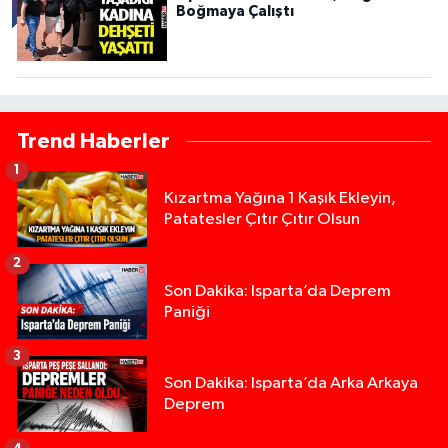
Boğmaya Çalıştı
Trend Haberler
1
Kızartma Yağına 1 Kaşık Ekleyin,
Patatesler Çıtır Çıtır Olsun
2
Son Dakika: Isparta’da Deprem
Paniği
3
Son Dakika: Isparta’da Arka Arkaya
Deprem