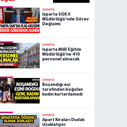
ISPARTA
Isparta SGK İl
Müdürlüğü'nde Görev
Değişimi
ISPARTA
Isparta Millİ Eğitim
Müdürlüğü’ne 410
personel alınacak
ISPARTA
Boşandığı eşi
tarafından boğulan
kadın kurtarılamadı
ISPARTA
Apart Kiraları Dudak
Uçuklatıyor