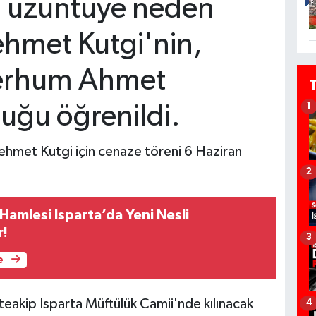
da üzüntüye neden
hmet Kutgi'nin,
merhum Ahmet
1
duğu öğrenildi.
hmet Kutgi için cenaze töreni 6 Haziran
2
i Hamlesi Isparta’da Yeni Nesli
r!
3
e
eakip Isparta Müftülük Camii'nde kılınacak
4