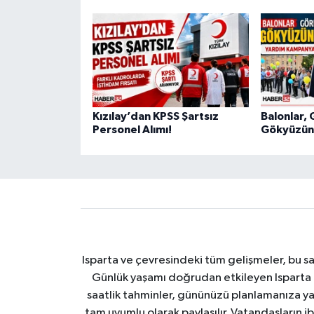
Kızılay’dan KPSS Şartsız
Balonlar, 
Personel Alımı!
Gökyüzüne
Isparta ve çevresindeki tüm gelişmeler, bu sa
Günlük yaşamı doğrudan etkileyen Isparta ha
saatlik tahminler, gününüzü planlamanıza yar
tam uyumlu olarak paylaşılır. Vatandaşların i