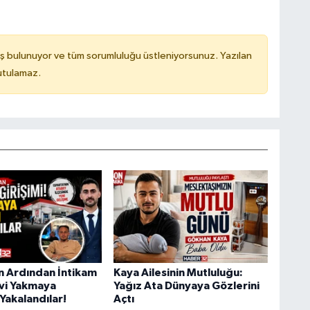
ş bulunuyor ve tüm sorumluluğu üstleniyorsunuz. Yazılan
utulamaz.
ın Ardından İntikam
Kaya Ailesinin Mutluluğu:
Evi Yakmaya
Yağız Ata Dünyaya Gözlerini
Yakalandılar!
Açtı