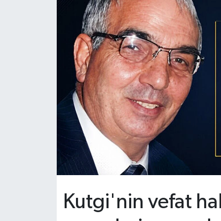
HABERDE İNSAN
İlginç
KÜLTÜR SANAT
MAGAZİN
Oyun
POLİTİKA
RESMİ İLANLAR
SAĞLIK
Kutgi'nin vefat hab
Spor