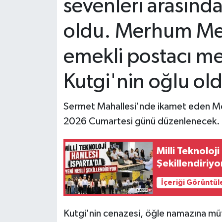
sevenleri arasın
Tarihi Yapılarımız
oldu. Merhum Me
Teknoloji
emekli postacı 
Türkiye
Kutgi'nin oğlu ol
Yerel
Sermet Mahallesi'nde ikamet eden Me
2026 Cumartesi günü düzenlenecek.
İletişim
Künye
Milli Teknoloj
Şekillendiriyo
İçeriği Görüntül
Kutgi'nin cenazesi, öğle namazına müt