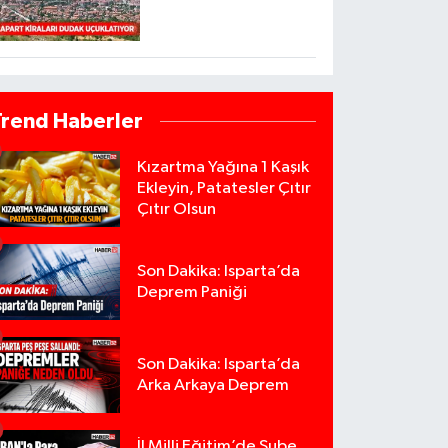
Trend Haberler
Kızartma Yağına 1 Kaşık
Ekleyin, Patatesler Çıtır
Çıtır Olsun
Son Dakika: Isparta’da
Deprem Paniği
Son Dakika: Isparta’da
Arka Arkaya Deprem
İl Milli Eğitim’de Şube