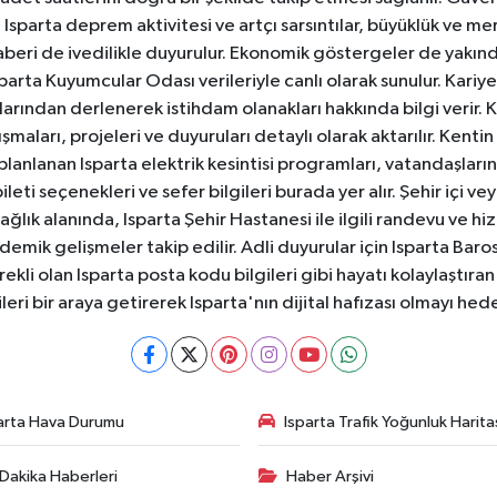
sparta deprem aktivitesi ve artçı sarsıntılar, büyüklük ve merk
aberi de ivedilikle duyurulur. Ekonomik göstergeler de yakınd
 Isparta Kuyumcular Odası verileriyle canlı olarak sunulur. Kariy
anlarından derlenerek istihdam olanakları hakkında bilgi verir
aları, projeleri ve duyuruları detaylı olarak aktarılır. Kentin tü
 planlanan Isparta elektrik kesintisi programları, vatandaşların
ti seçenekleri ve sefer bilgileri burada yer alır. Şehir içi veya
 Sağlık alanında, Isparta Şehir Hastanesi ile ilgili randevu ve
ademik gelişmeler takip edilir. Adli duyurular için Isparta Bar
ekli olan Isparta posta kodu bilgileri gibi hayatı kolaylaştıra
ileri bir araya getirerek Isparta'nın dijital hafızası olmayı hede
arta Hava Durumu
Isparta Trafik Yoğunluk Harita
Dakika Haberleri
Haber Arşivi