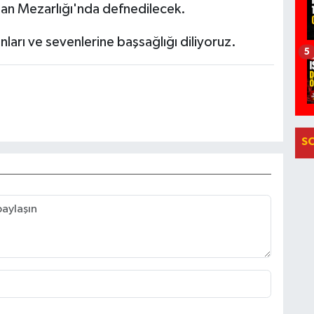
tan Mezarlığı'nda defnedilecek.
ları ve sevenlerine başsağlığı diliyoruz.
5
S