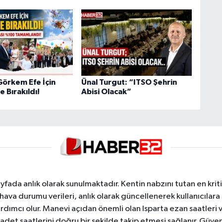
Görkem Efe İçin
Ünal Turgut: “ITSO Şehrin
 Bırakıldı!
Abisi Olacak”
yfada anlık olarak sunulmaktadır. Kentin nabzını tutan en kriti
va durumu verileri, anlık olarak güncellenerek kullanıcılara
dımcı olur. Manevi açıdan önemli olan Isparta ezan saatleri ve
badet saatlerini doğru bir şekilde takip etmesi sağlanır. Güven