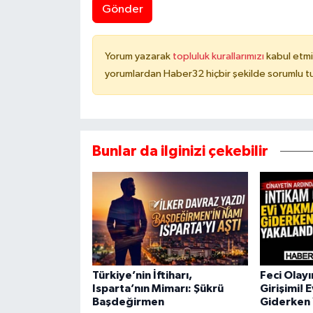
Gönder
Yorum yazarak
topluluk kurallarımızı
kabul etmi
yorumlardan Haber32 hiçbir şekilde sorumlu t
Bunlar da ilginizi çekebilir
Türkiye’nin İftiharı,
Feci Olay
Isparta’nın Mimarı: Şükrü
Girişimi! 
Başdeğirmen
Giderken 