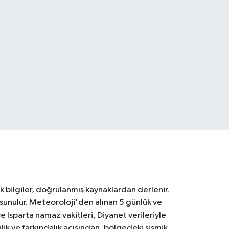
k bilgiler, doğrulanmış kaynaklardan derlenir.
 sunulur. Meteoroloji'den alınan 5 günlük ve
 Isparta namaz vakitleri, Diyanet verileriyle
lik ve farkındalık açısından, bölgedeki sismik