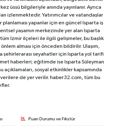
ez üssü bilgileriyle anında yayınlanır. Ayrıca
an izlenmektedir. Yatırımcılar ve vatandaşlar
er planlaması yapanlar için en güncel Isparta iş
. Kentsel yaşamın merkezinde yer alan Isparta
m İzmir ilçeleri ile ilgili gelişmeler, bu başlık
 önlem alması için önceden bildirilir. Ulaşım,
 şehirlerarası seyahatler için Isparta yol tarifi
 hizmet haberleri; eğitimde ise Isparta Süleyman
osu açıklamaları, sosyal etkinlikler kapsamında
n verilere de yer verilir. haber32.com, tüm bu
fler.
sı
Puan Durumu ve Fikstür