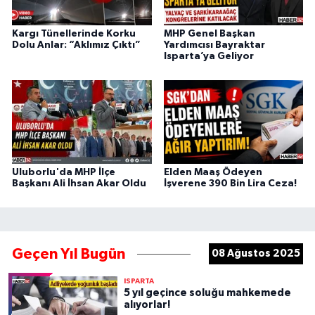
Kargı Tünellerinde Korku
MHP Genel Başkan
Dolu Anlar: “Aklımız Çıktı”
Yardımcısı Bayraktar
Isparta’ya Geliyor
Uluborlu'da MHP İlçe
Elden Maaş Ödeyen
Başkanı Ali İhsan Akar Oldu
İşverene 390 Bin Lira Ceza!
Geçen Yıl Bugün
08 Ağustos 2025
ISPARTA
5 yıl geçince soluğu mahkemede
alıyorlar!