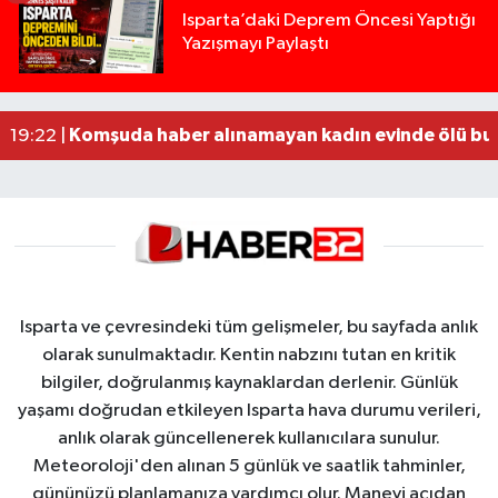
Yığılca'da kardeşler arasındaki silahlı kavgada 
13:00 |
Isparta’daki Deprem Öncesi Yaptığı
Yazışmayı Paylaştı
Tur teknesi çalışanlarının birbirine girdiği kavga
12:48 |
MOTOSİKLETLE ÇARPIŞAN OTOMOBİL GÜL HEYKE
02:26 |
Alzheimer Hastası Adamdan Saatlerdir Haber A
20:12 |
Komşuda haber alınamayan kadın evinde ölü bu
19:22 |
Isparta ve çevresindeki tüm gelişmeler, bu sayfada anlık
olarak sunulmaktadır. Kentin nabzını tutan en kritik
bilgiler, doğrulanmış kaynaklardan derlenir. Günlük
yaşamı doğrudan etkileyen Isparta hava durumu verileri,
anlık olarak güncellenerek kullanıcılara sunulur.
Meteoroloji'den alınan 5 günlük ve saatlik tahminler,
gününüzü planlamanıza yardımcı olur. Manevi açıdan