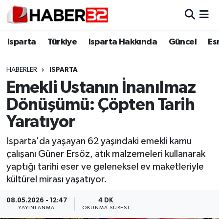
Isparta
Isparta Nöbetçi Eczaneler
Isparta
Türkiye
Isparta Hakkında
Güncel
Es
Isparta Hakkında
Isparta Hava Durumu
HABERLER
ISPARTA
Emekli Ustanın İnanılmaz
Esnaf Diyor ki;
Isparta Trafik Yoğunluk Haritası
Dönüşümü: Çöpten Tarih
ASAYİŞ
Süper Lig Puan Durumu ve Fikstür
Yaratıyor
BİLİM VE TEKNOLOJİ
Tüm Manşetler
Isparta'da yaşayan 62 yaşındaki emekli kamu
çalışanı Güner Ersöz, atık malzemeleri kullanarak
EĞİTİM
Son Dakika Haberleri
yaptığı tarihi eser ve geleneksel ev maketleriyle
kültürel mirası yaşatıyor.
GENEL
Haber Arşivi
08.05.2026 - 12:47
4 DK
YAYINLANMA
OKUNMA SÜRESI
Güncel