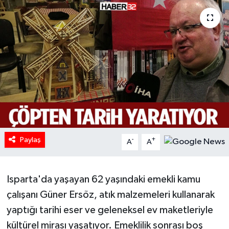
HABERDE İNSAN
İlginç
KÜLTÜR SANAT
MAGAZİN
Oyun
Paylaş
-
+
A
A
POLİTİKA
RESMİ İLANLAR
Isparta'da yaşayan 62 yaşındaki emekli kamu
çalışanı Güner Ersöz, atık malzemeleri kullanarak
SAĞLIK
yaptığı tarihi eser ve geleneksel ev maketleriyle
kültürel mirası yaşatıyor. Emeklilik sonrası boş
Spor