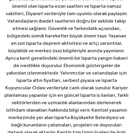
önemli olan Isparta ezan saatleri ve Isparta namaz
vakitleri, Diyanet verileriyle tam uyumlu olarak paylaşılır.
Vatandaşların ibadet saatlerini doğru bir şekilde takip
etmesi sağlanır. Güvenlik ve farkındalık açısından,
bölgedeki sismik hareketler büyük önem taşır. Yaşanan
en son Isparta deprem aktivitesi ve artçı sarsıntılar,
büyüklük ve merkez üssü bilgileriyle anında yayınlanır.
Ayrıca kent genelindeki önemli bir Isparta yangın haberi
de ivedilikle duyurulur. Ekonomik göstergeler de
yakından izlenmektedir. Yatırımcılar ve vatandaşlar için
Isparta altın fiyatları, serbest piyasa ve Isparta
Kuyumcular Odası verileriyle canlı olarak sunulur. Kariyer
planlaması yapanlar için en güncel Isparta iş ilanları, farklı
sektörlerden ve uzmanlık alanlarından derlenerek
istihdam olanakları hakkında bilgi verir. Kentsel yaşamın
merkezinde yer alan Isparta Büyükşehir Belediyesi ve
bağlı kurumların çalışmaları, projeleri ve duyuruları
detaylı olarak aktarılır. Kentin tüm İzmir ilçeleri ile ilgili