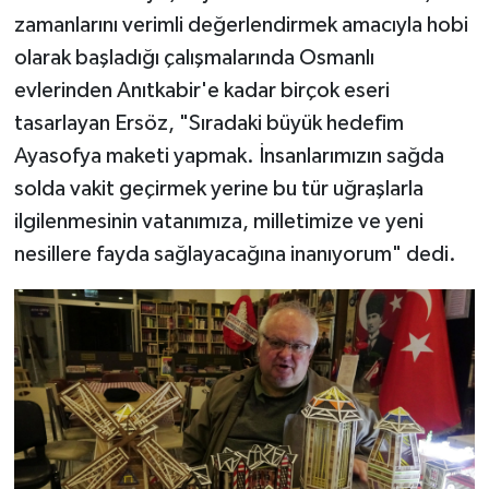
zamanlarını verimli değerlendirmek amacıyla hobi
Tarihi Yapılarımız
olarak başladığı çalışmalarında Osmanlı
evlerinden Anıtkabir'e kadar birçok eseri
Teknoloji
tasarlayan Ersöz, "Sıradaki büyük hedefim
Ayasofya maketi yapmak. İnsanlarımızın sağda
Türkiye
solda vakit geçirmek yerine bu tür uğraşlarla
Yerel
ilgilenmesinin vatanımıza, milletimize ve yeni
nesillere fayda sağlayacağına inanıyorum" dedi.
İletişim
Künye