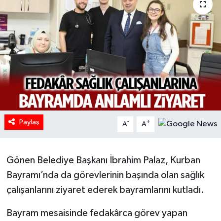
HABERDE İNSAN
İlginç
KÜLTÜR SANAT
MAGAZİN
Oyun
Paylaş
-
+
A
A
POLİTİKA
Gönen Belediye Başkanı İbrahim Palaz, Kurban
RESMİ İLANLAR
Bayramı’nda da görevlerinin başında olan sağlık
çalışanlarını ziyaret ederek bayramlarını kutladı.
SAĞLIK
Bayram mesaisinde fedakârca görev yapan
Spor