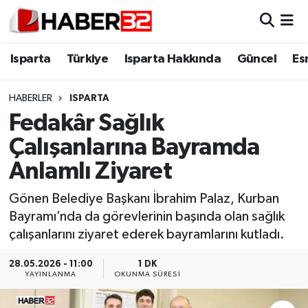
Isparta
Isparta Nöbetçi Eczaneler
Isparta
Türkiye
Isparta Hakkında
Güncel
Es
Isparta Hakkında
Isparta Hava Durumu
HABERLER
ISPARTA
Fedakâr Sağlık
Esnaf Diyor ki;
Isparta Trafik Yoğunluk Haritası
Çalışanlarına Bayramda
ASAYİŞ
Süper Lig Puan Durumu ve Fikstür
Anlamlı Ziyaret
BİLİM VE TEKNOLOJİ
Tüm Manşetler
Gönen Belediye Başkanı İbrahim Palaz, Kurban
Bayramı’nda da görevlerinin başında olan sağlık
EĞİTİM
Son Dakika Haberleri
çalışanlarını ziyaret ederek bayramlarını kutladı.
GENEL
Haber Arşivi
28.05.2026 - 11:00
1 DK
YAYINLANMA
OKUNMA SÜRESI
Güncel