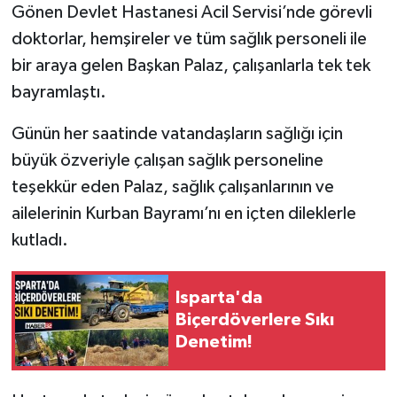
Gönen Devlet Hastanesi Acil Servisi’nde görevli
doktorlar, hemşireler ve tüm sağlık personeli ile
Tarihi Yapılarımız
bir araya gelen Başkan Palaz, çalışanlarla tek tek
Teknoloji
bayramlaştı.
Türkiye
Günün her saatinde vatandaşların sağlığı için
büyük özveriyle çalışan sağlık personeline
Yerel
teşekkür eden Palaz, sağlık çalışanlarının ve
ailelerinin Kurban Bayramı’nı en içten dileklerle
İletişim
kutladı.
Künye
Isparta'da
Biçerdöverlere Sıkı
Denetim!