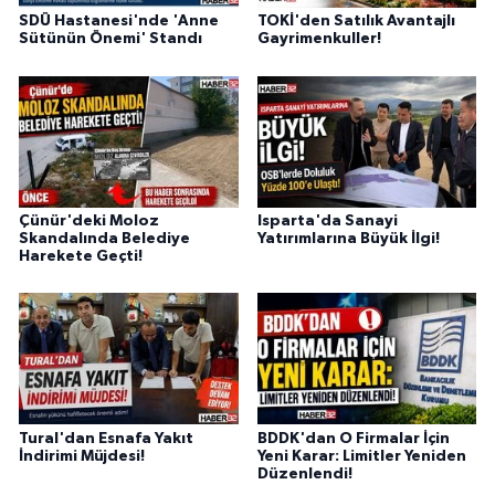
SDÜ Hastanesi'nde 'Anne
TOKİ'den Satılık Avantajlı
Sütünün Önemi' Standı
Gayrimenkuller!
Çünür'deki Moloz
Isparta'da Sanayi
Skandalında Belediye
Yatırımlarına Büyük İlgi!
Harekete Geçti!
Tural'dan Esnafa Yakıt
BDDK'dan O Firmalar İçin
İndirimi Müjdesi!
Yeni Karar: Limitler Yeniden
Düzenlendi!