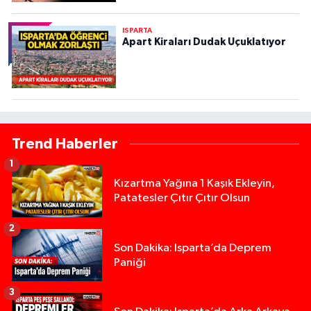
ISPARTA
Apart Kiraları Dudak Uçuklatıyor
Trend Haberler
1
Kızartma Yağına 1 Kaşık Ekleyin,
Patatesler Çıtır Çıtır Olsun
2
Son Dakika: Isparta’da Deprem
Paniği
3