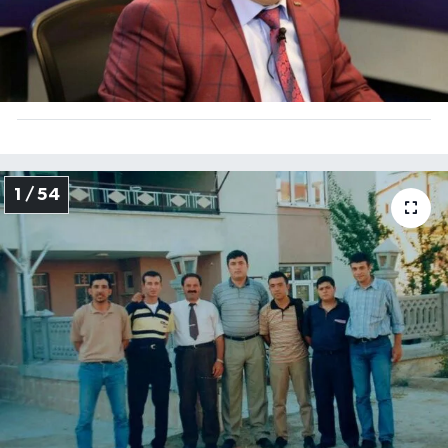
HABERDE İNSAN
İlginç
KÜLTÜR SANAT
MAGAZİN
1 / 54
Oyun
POLİTİKA
RESMİ İLANLAR
SAĞLIK
Spor