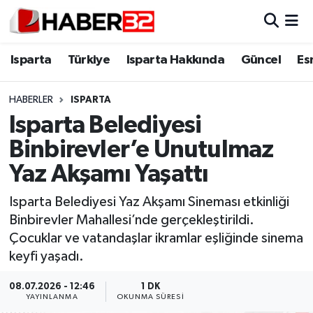
Isparta
Isparta Nöbetçi Eczaneler
Isparta
Türkiye
Isparta Hakkında
Güncel
Es
Isparta Hakkında
Isparta Hava Durumu
HABERLER
ISPARTA
Isparta Belediyesi
Esnaf Diyor ki;
Isparta Trafik Yoğunluk Haritası
Binbirevler’e Unutulmaz
ASAYİŞ
Süper Lig Puan Durumu ve Fikstür
Yaz Akşamı Yaşattı
BİLİM VE TEKNOLOJİ
Tüm Manşetler
Isparta Belediyesi Yaz Akşamı Sineması etkinliği
Binbirevler Mahallesi’nde gerçekleştirildi.
EĞİTİM
Son Dakika Haberleri
Çocuklar ve vatandaşlar ikramlar eşliğinde sinema
keyfi yaşadı.
GENEL
Haber Arşivi
08.07.2026 - 12:46
1 DK
YAYINLANMA
OKUNMA SÜRESI
Güncel