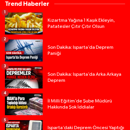
Trend Haberler
1
Kızartma Yağına 1 Kaşık Ekleyin,
Patatesler Çıtır Çıtır Olsun
2
Son Dakika: Isparta’da Deprem
Paniği
3
Son Dakika: Isparta’da Arka Arkaya
Deprem
4
İl Milli Eğitim’de Şube Müdürü
Hakkında Şok İddialar
5
Yığılca'da kardeşler arasındaki silahlı kavgada 
13:00 |
Isparta’daki Deprem Öncesi Yaptığı