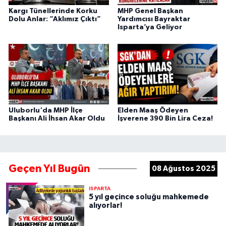
Kargı Tünellerinde Korku
MHP Genel Başkan
Dolu Anlar: “Aklımız Çıktı”
Yardımcısı Bayraktar
Isparta’ya Geliyor
Uluborlu'da MHP İlçe
Elden Maaş Ödeyen
Başkanı Ali İhsan Akar Oldu
İşverene 390 Bin Lira Ceza!
Geçen Yıl Bugün
08 Ağustos 2025
ISPARTA
5 yıl geçince soluğu mahkemede
alıyorlar!