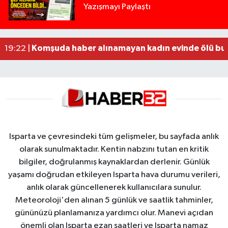
Yazışmayı Paylaştı
Tur teknesi çalışanlarının birbirine girdiği kavga
12:48 |
MOTOSİKLETLE ÇARPIŞAN OTOMOBİL GÜL HEYKE
02:26 |
Alzheimer Hastası Adamdan Saatlerdir Haber A
20:12 |
Komşuda haber alınamayan kadın evinde ölü bu
19:22 |
Isparta ve çevresindeki tüm gelişmeler, bu sayfada anlık
olarak sunulmaktadır. Kentin nabzını tutan en kritik
bilgiler, doğrulanmış kaynaklardan derlenir. Günlük
yaşamı doğrudan etkileyen Isparta hava durumu verileri,
anlık olarak güncellenerek kullanıcılara sunulur.
Meteoroloji'den alınan 5 günlük ve saatlik tahminler,
gününüzü planlamanıza yardımcı olur. Manevi açıdan
önemli olan Isparta ezan saatleri ve Isparta namaz