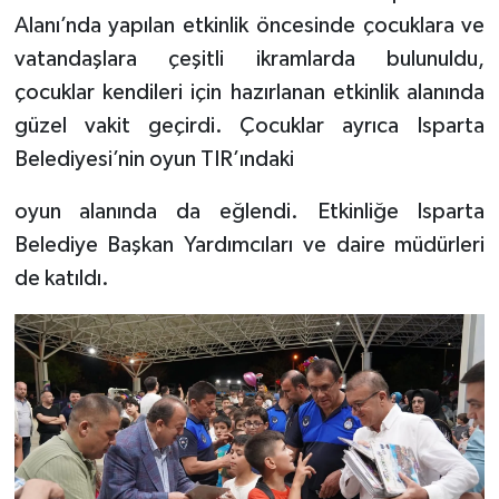
Alanı’nda yapılan etkinlik öncesinde çocuklara ve
Tarihi Yapılarımız
vatandaşlara çeşitli ikramlarda bulunuldu,
çocuklar kendileri için hazırlanan etkinlik alanında
Teknoloji
güzel vakit geçirdi. Çocuklar ayrıca Isparta
Belediyesi’nin oyun TIR’ındaki
Türkiye
oyun alanında da eğlendi. Etkinliğe Isparta
Yerel
Belediye Başkan Yardımcıları ve daire müdürleri
de katıldı.
İletişim
Künye