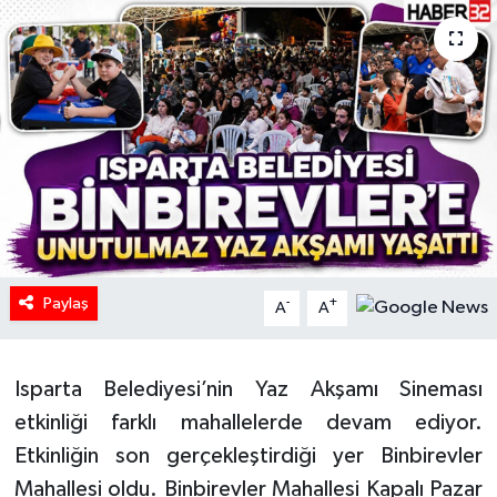
HABERDE İNSAN
İlginç
KÜLTÜR SANAT
MAGAZİN
Oyun
Paylaş
-
+
A
A
POLİTİKA
RESMİ İLANLAR
Isparta Belediyesi’nin Yaz Akşamı Sineması
etkinliği farklı mahallelerde devam ediyor.
SAĞLIK
Etkinliğin son gerçekleştirdiği yer Binbirevler
Mahallesi oldu. Binbirevler Mahallesi Kapalı Pazar
Spor