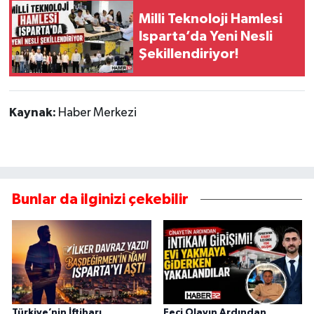
Milli Teknoloji Hamlesi
Tarihi Yapılarımız
Isparta’da Yeni Nesli
Şekillendiriyor!
Teknoloji
Türkiye
Kaynak:
Haber Merkezi
Yerel
İletişim
Bunlar da ilginizi çekebilir
Künye
Türkiye’nin İftiharı,
Feci Olayın Ardından