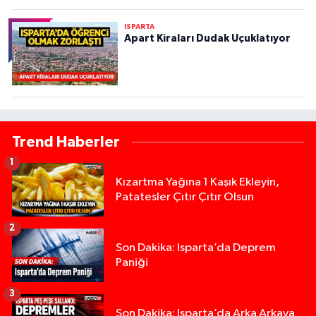
ISPARTA
Apart Kiraları Dudak Uçuklatıyor
Trend Haberler
1
Kızartma Yağına 1 Kaşık Ekleyin,
Patatesler Çıtır Çıtır Olsun
2
Son Dakika: Isparta’da Deprem
Paniği
3
Son Dakika: Isparta’da Arka Arkaya