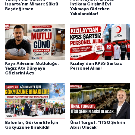
Isparta’nın Mimarı: Şükrü
İntikam Girişimi! Evi
Başdeğirmen
Yakmaya Giderken
Yakalandılar!
Kaya Ailesinin Mutluluğu:
Kızılay’dan KPSS Şartsız
Yağız Ata Dünyaya
Personel Alımı!
Gözlerini Açtı
Balonlar, Görkem Efe İçin
Ünal Turgut: “ITSO Şehrin
Gökyüzüne Bırakıldı!
Abisi Olacak”