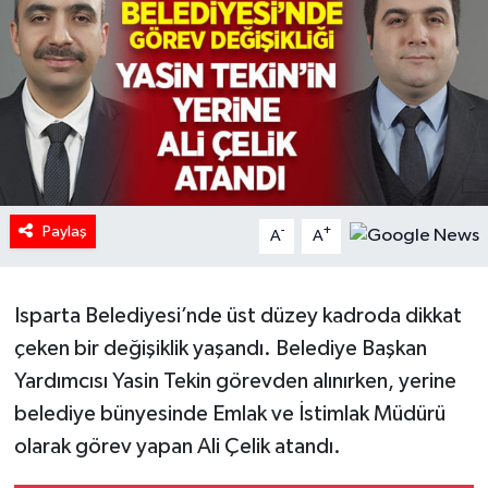
HABERDE İNSAN
İlginç
KÜLTÜR SANAT
MAGAZİN
Paylaş
-
+
A
A
Oyun
Isparta Belediyesi’nde üst düzey kadroda dikkat
POLİTİKA
çeken bir değişiklik yaşandı. Belediye Başkan
RESMİ İLANLAR
Yardımcısı Yasin Tekin görevden alınırken, yerine
belediye bünyesinde Emlak ve İstimlak Müdürü
SAĞLIK
olarak görev yapan Ali Çelik atandı.
Spor