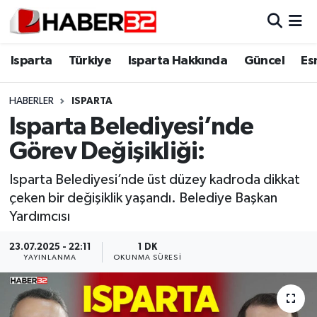
Isparta
Isparta Nöbetçi Eczaneler
Isparta
Türkiye
Isparta Hakkında
Güncel
Es
Isparta Hakkında
Isparta Hava Durumu
HABERLER
ISPARTA
Isparta Belediyesi’nde
Esnaf Diyor ki;
Isparta Trafik Yoğunluk Haritası
Görev Değişikliği:
ASAYİŞ
Süper Lig Puan Durumu ve Fikstür
Isparta Belediyesi’nde üst düzey kadroda dikkat
çeken bir değişiklik yaşandı. Belediye Başkan
BİLİM VE TEKNOLOJİ
Tüm Manşetler
Yardımcısı
EĞİTİM
Son Dakika Haberleri
23.07.2025 - 22:11
1 DK
YAYINLANMA
OKUNMA SÜRESI
GENEL
Haber Arşivi
Güncel