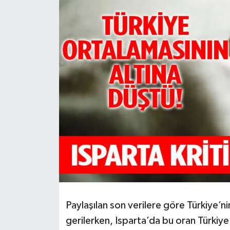
HABERDE İNSAN
İlginç
KÜLTÜR SANAT
MAGAZİN
Oyun
POLİTİKA
RESMİ İLANLAR
SAĞLIK
Paylaşılan son verilere göre Türkiye’n
gerilerken, Isparta’da bu oran Türkiye
Spor