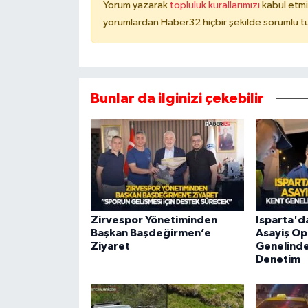
Yorum yazarak
topluluk kurallarımızı
kabul etmi
yorumlardan Haber32 hiçbir şekilde sorumlu t
Bunlar da ilginizi çekebilir
Zirvespor Yönetiminden
Isparta'd
Başkan Başdeğirmen’e
Asayiş Op
Ziyaret
Genelinde
Denetim