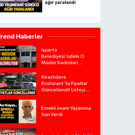
ağır yaralandı
Trend Haberler
Isparta
Belediyesi'ndeki O
Müdür Kadroları
Kaldırılıyor!
Kirazlıdere
Restorant'ta Fiyatlar
Güncellendi! Listeyi
Görenler Şaşırıyor!
Emekli İmam Yaşamına
Son Verdi