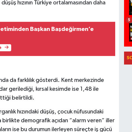
u düşüş hızının Türkiye ortalamasından daha
5
netiminden Başkan Başdeğirmen’e
e
S
sında da farklılık gösterdi. Kent merkezinde
ar gerilediği, kırsal kesimde ise 1,48 ile
iği belirtildi.
ganlık hızındaki düşüş, çocuk nüfusundaki
a birlikte demografik açıdan “alarm veren” iller
nların ise bu durumun ilerleyen süreçte iş gücü