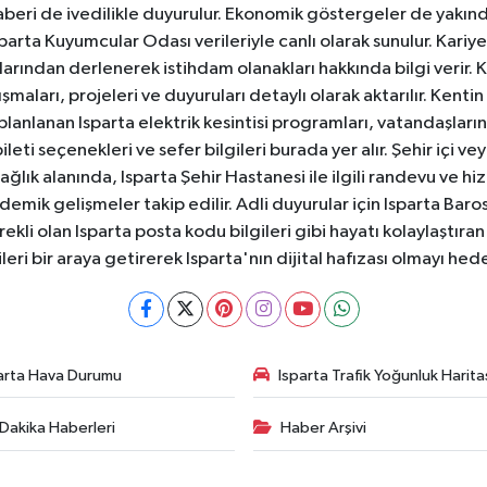
aberi de ivedilikle duyurulur. Ekonomik göstergeler de yakınd
 Isparta Kuyumcular Odası verileriyle canlı olarak sunulur. Kariy
anlarından derlenerek istihdam olanakları hakkında bilgi verir
aları, projeleri ve duyuruları detaylı olarak aktarılır. Kentin tü
 planlanan Isparta elektrik kesintisi programları, vatandaşların
ti seçenekleri ve sefer bilgileri burada yer alır. Şehir içi veya
 Sağlık alanında, Isparta Şehir Hastanesi ile ilgili randevu ve
ademik gelişmeler takip edilir. Adli duyurular için Isparta Bar
ekli olan Isparta posta kodu bilgileri gibi hayatı kolaylaştıra
ileri bir araya getirerek Isparta'nın dijital hafızası olmayı hede
arta Hava Durumu
Isparta Trafik Yoğunluk Harita
Dakika Haberleri
Haber Arşivi