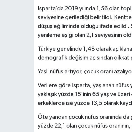
Isparta’da 2019 yılında 1,56 olan topla
Tarihi Yapılarımız
seviyesine gerilediği belirtildi. Kentte 
düşüş eğiliminde olduğu ifade edildi. 
Teknoloji
yenileme eşiği olan 2,1 seviyesinin old
Türkiye
Türkiye genelinde 1,48 olarak açıklana
demografik değişim açısından dikkat 
Yerel
Yaşlı nüfus artıyor, çocuk oranı azalıyo
İletişim
Verilere göre Isparta, yaşlanan nüfus y
Künye
yaklaşık yüzde 15’inin 65 yaş ve üzeri
erkeklerde ise yüzde 13,5 olarak kayded
Öte yandan çocuk nüfus oranında da ge
yüzde 22,1 olan çocuk nüfus oranının