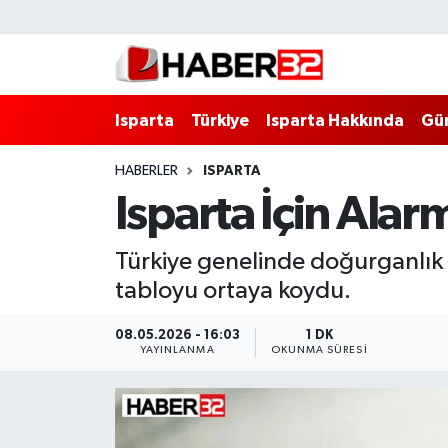
Isparta
Isparta Nöbetçi Eczaneler
Isparta
Türkiye
Isparta Hakkında
Gü
Isparta Hakkında
Isparta Hava Durumu
HABERLER
ISPARTA
Esnaf Diyor ki;
Isparta Trafik Yoğunluk Haritası
Isparta İçin Alar
ASAYİŞ
Süper Lig Puan Durumu ve Fikstür
Türkiye genelinde doğurganlık hı
BİLİM VE TEKNOLOJİ
Tüm Manşetler
tabloyu ortaya koydu.
EĞİTİM
Son Dakika Haberleri
08.05.2026 - 16:03
1 DK
YAYINLANMA
OKUNMA SÜRESI
GENEL
Haber Arşivi
Güncel