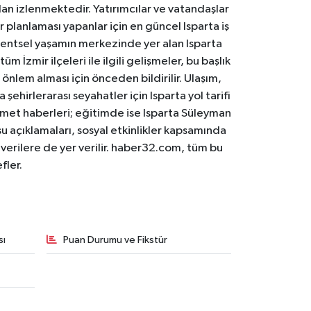
an izlenmektedir. Yatırımcılar ve vatandaşlar
er planlaması yapanlar için en güncel Isparta iş
. Kentsel yaşamın merkezinde yer alan Isparta
m İzmir ilçeleri ile ilgili gelişmeler, bu başlık
 önlem alması için önceden bildirilir. Ulaşım,
 şehirlerarası seyahatler için Isparta yol tarifi
 hizmet haberleri; eğitimde ise Isparta Süleyman
osu açıklamaları, sosyal etkinlikler kapsamında
n verilere de yer verilir. haber32.com, tüm bu
fler.
sı
Puan Durumu ve Fikstür