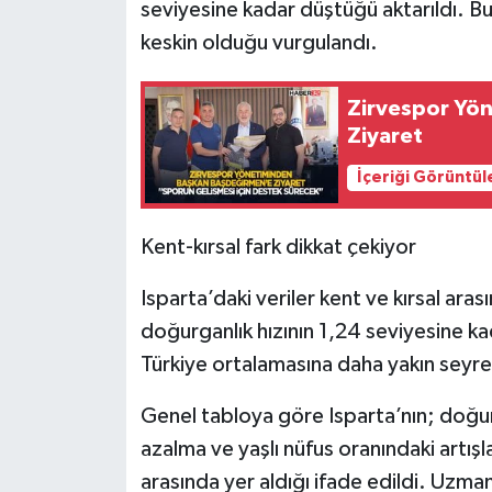
seviyesine kadar düştüğü aktarıldı. B
keskin olduğu vurgulandı.
Zirvespor Yö
Ziyaret
İçeriği Görüntül
Kent-kırsal fark dikkat çekiyor
Isparta’daki veriler kent ve kırsal ara
doğurganlık hızının 1,24 seviyesine kad
Türkiye ortalamasına daha yakın seyrett
Genel tabloya göre Isparta’nın; doğur
azalma ve yaşlı nüfus oranındaki artışl
arasında yer aldığı ifade edildi. Uzma