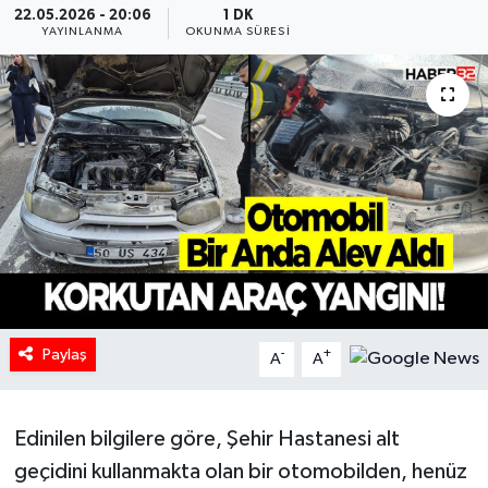
22.05.2026 - 20:06
1 DK
YAYINLANMA
OKUNMA SÜRESI
HABERDE İNSAN
İlginç
KÜLTÜR SANAT
MAGAZİN
Oyun
POLİTİKA
Paylaş
-
+
A
A
RESMİ İLANLAR
SAĞLIK
Edinilen bilgilere göre, Şehir Hastanesi alt
geçidini kullanmakta olan bir otomobilden, henüz
Spor