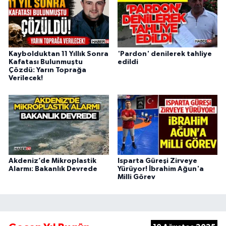
Kaybolduktan 11 Yıllık Sonra
'Pardon' denilerek tahliye
Kafatası Bulunmuştu
edildi
Çözdü: Yarın Toprağa
Verilecek!
Akdeniz’de Mikroplastik
Isparta Güreşi Zirveye
Alarmı: Bakanlık Devrede
Yürüyor! İbrahim Ağun'a
Milli Görev