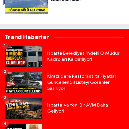
Trend Haberler
1
Isparta Belediyesi'ndeki O Müdür
Kadroları Kaldırılıyor!
2
Kirazlıdere Restorant'ta Fiyatlar
Güncellendi! Listeyi Görenler
Şaşırıyor!
3
Isparta'ya Yeni Bir AVM Daha
Geliyor!
4