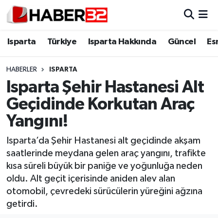
Isparta
Isparta Nöbetçi Eczaneler
Isparta
Türkiye
Isparta Hakkında
Güncel
Es
Isparta Hakkında
Isparta Hava Durumu
HABERLER
ISPARTA
Isparta Şehir Hastanesi Alt
Esnaf Diyor ki;
Isparta Trafik Yoğunluk Haritası
Geçidinde Korkutan Araç
ASAYİŞ
Süper Lig Puan Durumu ve Fikstür
Yangını!
BİLİM VE TEKNOLOJİ
Tüm Manşetler
Isparta’da Şehir Hastanesi alt geçidinde akşam
saatlerinde meydana gelen araç yangını, trafikte
EĞİTİM
Son Dakika Haberleri
kısa süreli büyük bir paniğe ve yoğunluğa neden
oldu. Alt geçit içerisinde aniden alev alan
GENEL
Haber Arşivi
otomobil, çevredeki sürücülerin yüreğini ağzına
getirdi.
Güncel