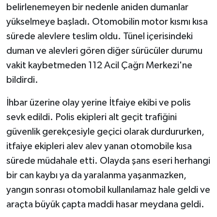
belirlenemeyen bir nedenle aniden dumanlar
yükselmeye başladı. Otomobilin motor kısmı kısa
Tarihi Yapılarımız
sürede alevlere teslim oldu. Tünel içerisindeki
Teknoloji
duman ve alevleri gören diğer sürücüler durumu
vakit kaybetmeden 112 Acil Çağrı Merkezi'ne
Türkiye
bildirdi.
Yerel
İhbar üzerine olay yerine İtfaiye ekibi ve polis
sevk edildi. Polis ekipleri alt geçit trafiğini
İletişim
güvenlik gerekçesiyle geçici olarak durdururken,
itfaiye ekipleri alev alev yanan otomobile kısa
Künye
sürede müdahale etti. Olayda şans eseri herhangi
bir can kaybı ya da yaralanma yaşanmazken,
yangın sonrası otomobil kullanılamaz hale geldi ve
araçta büyük çapta maddi hasar meydana geldi.