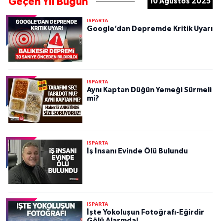
Geçen Yıl Bugün
10 Ağustos 2025
ISPARTA
Google’dan Depremde Kritik Uyarı
ISPARTA
Aynı Kaptan Düğün Yemeği Sürmeli
mi?
ISPARTA
İş İnsanı Evinde Ölü Bulundu
ISPARTA
İşte Yokoluşun Fotoğrafı-Eğirdir
Gölü Alarmda!