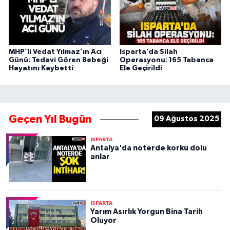
MHP’li Vedat Yılmaz’ın Acı
Isparta’da Silah
Günü: Tedavi Gören Bebeği
Operasyonu: 165 Tabanca
Hayatını Kaybetti
Ele Geçirildi
Geçen Yıl Bugün
09 Ağustos 2025
ISPARTA
Antalya'da noterde korku dolu
anlar
ISPARTA
Yarım Asırlık Yorgun Bina Tarih
Oluyor