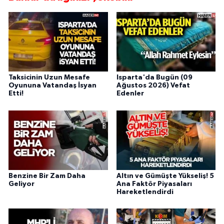
Taksicinin Uzun Mesafe
Isparta'da Bugün (09
Oyununa Vatandaş İsyan
Ağustos 2026) Vefat
Etti!
Edenler
Benzine Bir Zam Daha
Altın ve Gümüşte Yükseliş! 5
Geliyor
Ana Faktör Piyasaları
Hareketlendirdi