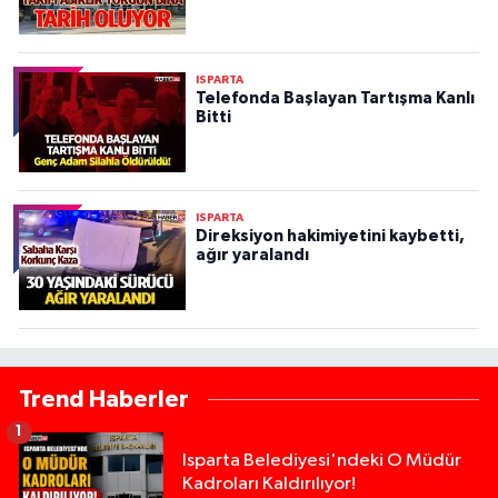
ISPARTA
Telefonda Başlayan Tartışma Kanlı
Bitti
ISPARTA
Direksiyon hakimiyetini kaybetti,
ağır yaralandı
Trend Haberler
1
Isparta Belediyesi'ndeki O Müdür
Kadroları Kaldırılıyor!