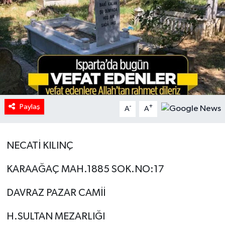
HABERDE İNSAN
İlginç
KÜLTÜR SANAT
MAGAZİN
Paylaş
-
+
A
A
Oyun
NECATİ KILINÇ
POLİTİKA
KARAAĞAÇ MAH.1885 SOK.NO:17
RESMİ İLANLAR
DAVRAZ PAZAR CAMİİ
SAĞLIK
H.SULTAN MEZARLIĞI
Spor