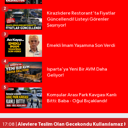
2
Kirazlıdere Restorant'ta Fiyatlar
Güncellendi! Listeyi Görenler
Şaşırıyor!
3
Emekli İmam Yaşamına Son Verdi
4
Isparta'ya Yeni Bir AVM Daha
Geliyor!
5
Tarsus'ta silahlı kavga: Kuzenlerden biri öldü, d
09:47 |
Komşular Arası Park Kavgası Kanlı
Bitti: Baba - Oğul Bıçaklandı!
Milyonluk miras kavgasında anne-kız yüzleşti: 
09:43 |
Isparta’da Silah Operasyonu: 165 Tabanca Ele Ge
19:36 |
Anız Yangını Kazaya Neden Oldu: 13 Araç Birbirin
17:18 |
Alevlere Teslim Olan Gecekondu Kullanılamaz H
17:08 |