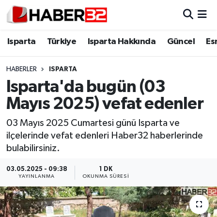
Isparta
Isparta Nöbetçi Eczaneler
Isparta
Türkiye
Isparta Hakkında
Güncel
Es
Isparta Hakkında
Isparta Hava Durumu
HABERLER
ISPARTA
Isparta'da bugün (03
Esnaf Diyor ki;
Isparta Trafik Yoğunluk Haritası
Mayıs 2025) vefat edenler
ASAYİŞ
Süper Lig Puan Durumu ve Fikstür
03 Mayıs 2025 Cumartesi günü Isparta ve
ilçelerinde vefat edenleri Haber32 haberlerinde
BİLİM VE TEKNOLOJİ
Tüm Manşetler
bulabilirsiniz.
EĞİTİM
Son Dakika Haberleri
03.05.2025 - 09:38
1 DK
YAYINLANMA
OKUNMA SÜRESI
GENEL
Haber Arşivi
Güncel