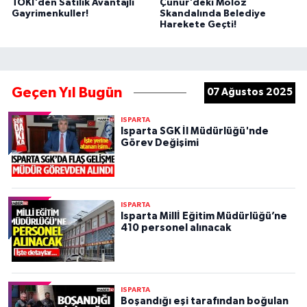
TOKİ'den Satılık Avantajlı
Çünür'deki Moloz
Gayrimenkuller!
Skandalında Belediye
Harekete Geçti!
Geçen Yıl Bugün
07 Ağustos 2025
ISPARTA
Isparta SGK İl Müdürlüğü'nde
Görev Değişimi
ISPARTA
Isparta Millİ Eğitim Müdürlüğü’ne
410 personel alınacak
ISPARTA
Boşandığı eşi tarafından boğulan