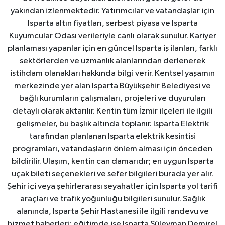
yakından izlenmektedir. Yatırımcılar ve vatandaşlar için
Isparta altın fiyatları, serbest piyasa ve Isparta
Kuyumcular Odası verileriyle canlı olarak sunulur. Kariyer
planlaması yapanlar için en güncel Isparta iş ilanları, farklı
sektörlerden ve uzmanlık alanlarından derlenerek
istihdam olanakları hakkında bilgi verir. Kentsel yaşamın
merkezinde yer alan Isparta Büyükşehir Belediyesi ve
bağlı kurumların çalışmaları, projeleri ve duyuruları
detaylı olarak aktarılır. Kentin tüm İzmir ilçeleri ile ilgili
gelişmeler, bu başlık altında toplanır. Isparta Elektrik
tarafından planlanan Isparta elektrik kesintisi
programları, vatandaşların önlem alması için önceden
bildirilir. Ulaşım, kentin can damarıdır; en uygun Isparta
uçak bileti seçenekleri ve sefer bilgileri burada yer alır.
Şehir içi veya şehirlerarası seyahatler için Isparta yol tarifi
araçları ve trafik yoğunluğu bilgileri sunulur. Sağlık
alanında, Isparta Şehir Hastanesi ile ilgili randevu ve
hizmet haberleri; eğitimde ise Isparta Süleyman Demirel