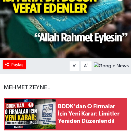
HABERDE İNSAN
İlginç
KÜLTÜR SANAT
MAGAZİN
Paylaş
-
+
A
A
Oyun
POLİTİKA
MEHMET ZEYNEL
RESMİ İLANLAR
BDDK'dan O Firmalar
İçin Yeni Karar: Limitler
SAĞLIK
Yeniden Düzenlendi!
Spor