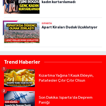
kadın kurtarılamadı
ISPARTA
Apart Kiraları Dudak Uçuklatıyor
Trend Haberler
1
Kızartma Yağına 1 Kaşık Ekleyin,
Patatesler Çıtır Çıtır Olsun
2
Son Dakika: Isparta’da Deprem
Paniği