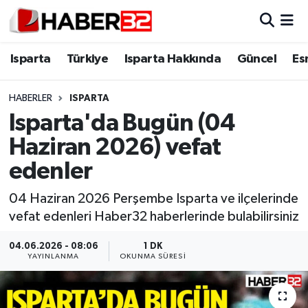
Isparta
Isparta Nöbetçi Eczaneler
Isparta
Türkiye
Isparta Hakkında
Güncel
Es
Isparta Hakkında
Isparta Hava Durumu
HABERLER
ISPARTA
Isparta'da Bugün (04
Esnaf Diyor ki;
Isparta Trafik Yoğunluk Haritası
Haziran 2026) vefat
ASAYİŞ
Süper Lig Puan Durumu ve Fikstür
edenler
BİLİM VE TEKNOLOJİ
Tüm Manşetler
04 Haziran 2026 Perşembe Isparta ve ilçelerinde
vefat edenleri Haber32 haberlerinde bulabilirsiniz
EĞİTİM
Son Dakika Haberleri
04.06.2026 - 08:06
1 DK
YAYINLANMA
OKUNMA SÜRESI
GENEL
Haber Arşivi
Güncel