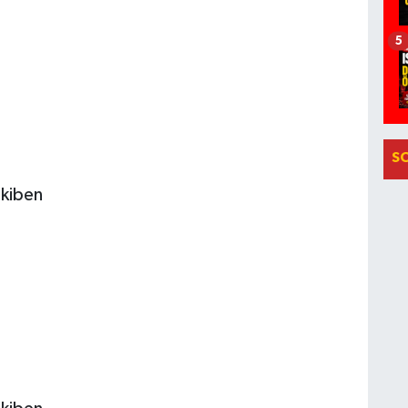
5
S
kiben