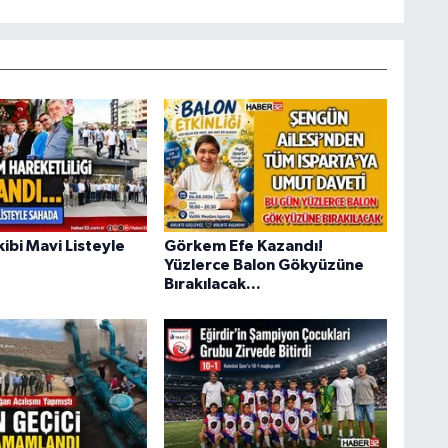
kibi Mavi Listeyle
Görkem Efe Kazandı!
Yüzlerce Balon Gökyüzüne
Bırakılacak...