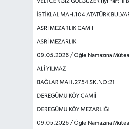
VELİ CENGİZ GÜLGÜZER (İyi Parti İl B
Tarihi Yapılarımız
İSTİKLAL MAH.104 ATATÜRK BULVARI
ASRİ MEZARLIK CAMİİ
Teknoloji
ASRİ MEZARLIK
Türkiye
09.05.2026 / Öğle Namazına Mütea
Yerel
ALİ YILMAZ
İletişim
BAĞLAR MAH.2754 SK.NO:21
Künye
DEREGÜMÜ KÖY CAMİİ
DEREGÜMÜ KÖY MEZARLIĞI
09.05.2026 / Öğle Namazına Mütea