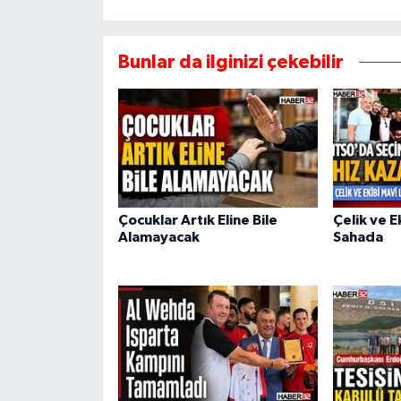
Bunlar da ilginizi çekebilir
Çocuklar Artık Eline Bile
Çelik ve E
Alamayacak
Sahada