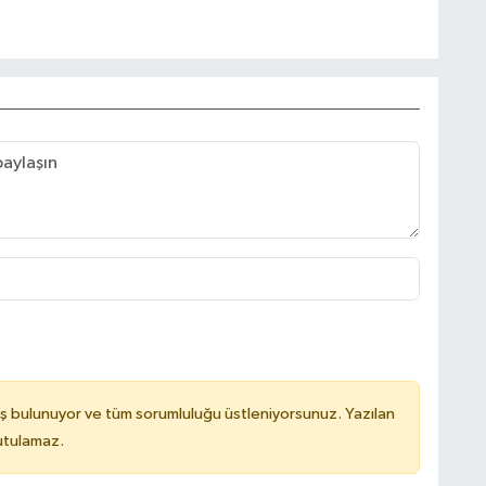
ş bulunuyor ve tüm sorumluluğu üstleniyorsunuz. Yazılan
utulamaz.