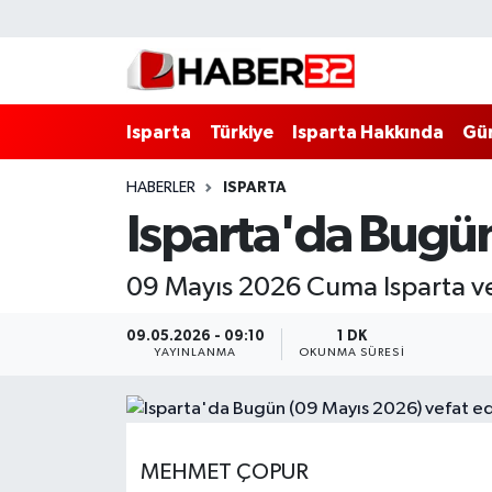
Isparta
Isparta Nöbetçi Eczaneler
Isparta
Türkiye
Isparta Hakkında
Gü
Isparta Hakkında
Isparta Hava Durumu
HABERLER
ISPARTA
Esnaf Diyor ki;
Isparta Trafik Yoğunluk Haritası
Isparta'da Bugün
ASAYİŞ
Süper Lig Puan Durumu ve Fikstür
09 Mayıs 2026 Cuma Isparta ve 
BİLİM VE TEKNOLOJİ
Tüm Manşetler
09.05.2026 - 09:10
1 DK
YAYINLANMA
OKUNMA SÜRESI
EĞİTİM
Son Dakika Haberleri
GENEL
Haber Arşivi
MEHMET ÇOPUR
Güncel