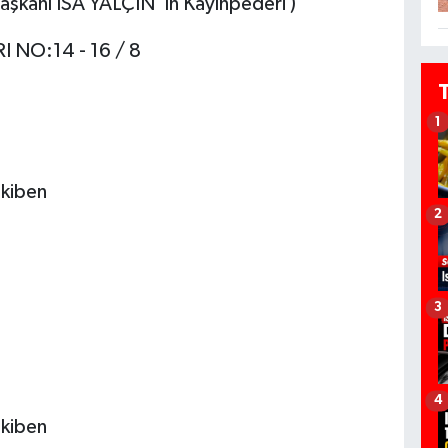
aşkanı İSA YALÇIN 'ın Kayınpederi )
 NO:14 - 16 / 8
1
kiben
2
3
4
kiben