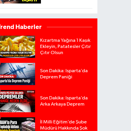
Trend Haberler
Kızartma Yağına 1 Kaşık
Ekleyin, Patatesler Çıtır
Çıtır Olsun
Son Dakika: Isparta’da
Deprem Paniği
Son Dakika: Isparta’da
Arka Arkaya Deprem
İl Milli Eğitim’de Şube
Müdürü Hakkında Şok