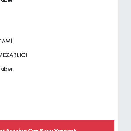
kiben
Ü
CAMİİ
 MEZARLIĞI
kiben
ar Araziye Can Suyu Verecek