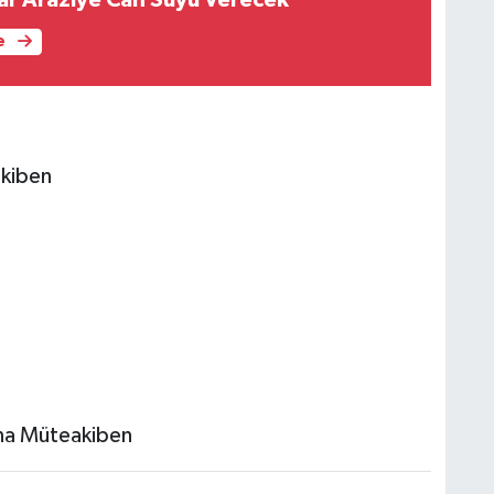
e
kiben
na Müteakiben