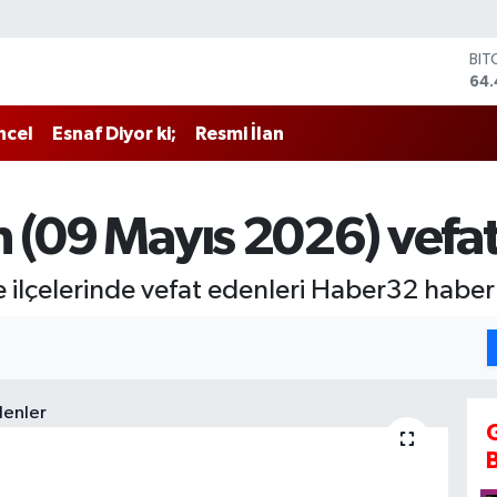
BIT
64.
DO
47,
ncel
Esnaf Diyor ki;
Resmi İlan
EU
55,
STE
64
 (09 Mayıs 2026) vefat
GRA
651
BİS
ilçelerinde vefat edenleri Haber32 haberle
13.