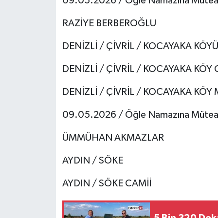
09.05.2026 / Öğle Namazına Mütea
RAZİYE BERBEROĞLU
DENİZLİ / ÇİVRİL / KOCAYAKA KÖY
DENİZLİ / ÇİVRİL / KOCAYAKA KÖY 
DENİZLİ / ÇİVRİL / KOCAYAKA KÖY
09.05.2026 / Öğle Namazına Mütea
ÜMMÜHAN AKMAZLAR
AYDIN / SÖKE
AYDIN / SÖKE CAMİİ
5 Bin 320 Dek