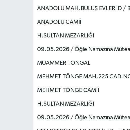
ANADOLU MAH.BULUŞ EVLERİ D / B
HABERDE İNSAN
ANADOLU CAMİİ
İlginç
H.SULTAN MEZARLIĞI
KÜLTÜR SANAT
09.05.2026 / Öğle Namazına Mütea
MAGAZİN
MUAMMER TONGAL
Oyun
MEHMET TÖNGE MAH.225 CAD.N
POLİTİKA
MEHMET TÖNGE CAMİİ
RESMİ İLANLAR
H.SULTAN MEZARLIĞI
SAĞLIK
09.05.2026 / Öğle Namazına Mütea
Spor