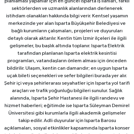
planlaması yapanlar için en güncel Isparta iş ilanları, farklı
sektörlerden ve uzmanlık alanlarından derlenerek
istihdam olanakları hakkında bilgi verir. Kentsel yaşamın
merkezinde yer alan Isparta Büyükşehir Belediyesi ve
bağlı kurumların çalışmaları, projeleri ve duyuruları
detaylı olarak aktarılır. Kentin tüm İzmir ilçeleri ile ilgili
gelişmeler, bu başlık altında toplanır. Isparta Elektrik
tarafından planlanan Isparta elektrik kesintisi
programları, vatandaşların önlem alması için önceden
bildirilir. Ulaşım, kentin can damarıdır; en uygun Isparta
uçak bileti seçenekleri ve sefer bilgileri burada yer alır.
Şehir içi veya şehirlerarası seyahatler için Isparta yol tarifi
araçları ve trafik yoğunluğu bilgileri sunulur. Sağlık
alanında, Isparta Şehir Hastanesi ile ilgili randevu ve
hizmet haberleri; eğitimde ise Isparta Süleyman Demirel
Üniversitesi gibi kurumlarla ilgili akademik gelişmeler
takip edilir. Adli duyurular için Isparta Barosu
açıklamaları, sosyal etkinlikler kapsamında Isparta konser