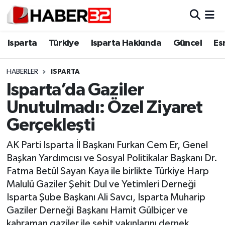
Isparta
Isparta Nöbetçi Eczaneler
Isparta
Türkiye
Isparta Hakkında
Güncel
Es
Isparta Hakkında
Isparta Hava Durumu
HABERLER
ISPARTA
Isparta’da Gaziler
Esnaf Diyor ki;
Isparta Trafik Yoğunluk Haritası
Unutulmadı: Özel Ziyaret
ASAYİŞ
Süper Lig Puan Durumu ve Fikstür
Gerçekleşti
BİLİM VE TEKNOLOJİ
Tüm Manşetler
AK Parti Isparta İl Başkanı Furkan Cem Er, Genel
Başkan Yardımcısı ve Sosyal Politikalar Başkanı Dr.
EĞİTİM
Son Dakika Haberleri
Fatma Betül Sayan Kaya ile birlikte Türkiye Harp
Malulü Gaziler Şehit Dul ve Yetimleri Derneği
GENEL
Haber Arşivi
Isparta Şube Başkanı Ali Savcı, Isparta Muharip
Gaziler Derneği Başkanı Hamit Gülbiçer ve
Güncel
kahraman gaziler ile şehit yakınlarını dernek