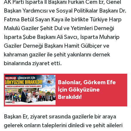
AK Parti Isparta İl Başkanı Furkan Cem Er, Genel
Başkan Yardımcısı ve Sosyal Politikalar Başkanı Dr.
Tarihi Yapılarımız
Fatma Betül Sayan Kaya ile birlikte Türkiye Harp
Malulü Gaziler Şehit Dul ve Yetimleri Derneği
Teknoloji
Isparta Şube Başkanı Ali Savcı, Isparta Muharip
Türkiye
Gaziler Derneği Başkanı Hamit Gülbiçer ve
kahraman gaziler ile şehit yakınlarını dernek
Yerel
binalarında ziyaret etti.
İletişim
Balonlar, Görkem Efe
Künye
İçin Gökyüzüne
Bırakıldı!
Başkan Er, ziyaret sırasında gazilerle bir araya
gelerek onların taleplerini dinledi ve şehit aileleri