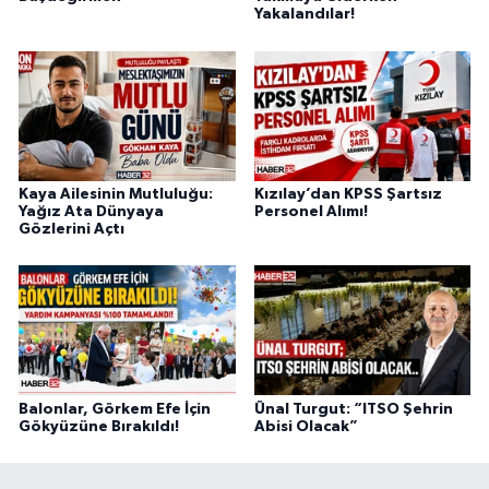
Yakalandılar!
Kaya Ailesinin Mutluluğu:
Kızılay’dan KPSS Şartsız
Yağız Ata Dünyaya
Personel Alımı!
Gözlerini Açtı
Balonlar, Görkem Efe İçin
Ünal Turgut: “ITSO Şehrin
Gökyüzüne Bırakıldı!
Abisi Olacak”