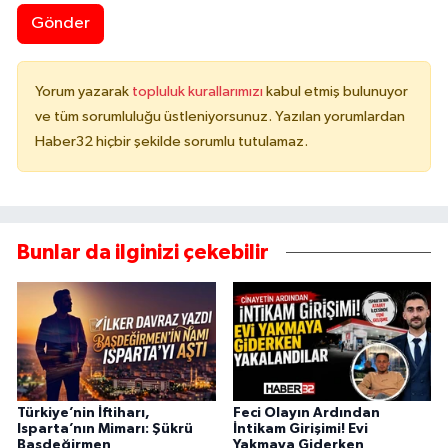
Gönder
Yorum yazarak
topluluk kurallarımızı
kabul etmiş bulunuyor
ve tüm sorumluluğu üstleniyorsunuz. Yazılan yorumlardan
Haber32 hiçbir şekilde sorumlu tutulamaz.
Bunlar da ilginizi çekebilir
Türkiye’nin İftiharı,
Feci Olayın Ardından
Isparta’nın Mimarı: Şükrü
İntikam Girişimi! Evi
Başdeğirmen
Yakmaya Giderken