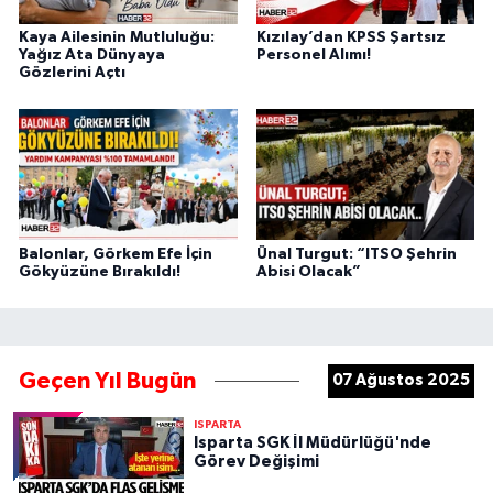
Kaya Ailesinin Mutluluğu:
Kızılay’dan KPSS Şartsız
Yağız Ata Dünyaya
Personel Alımı!
Gözlerini Açtı
Balonlar, Görkem Efe İçin
Ünal Turgut: “ITSO Şehrin
Gökyüzüne Bırakıldı!
Abisi Olacak”
Geçen Yıl Bugün
07 Ağustos 2025
ISPARTA
Isparta SGK İl Müdürlüğü'nde
Görev Değişimi