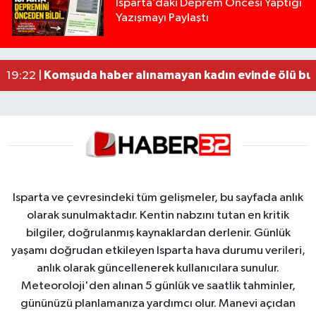
Isparta’daki Deprem Öncesi Yaptığı
Yazışmayı Paylaştı
Tur teknesi çalışanlarının birbirine girdiği kavga
12:48 |
MOTOSİKLETLE ÇARPIŞAN OTOMOBİL GÜL HEYKE
02:26 |
Alzheimer Hastası Adamdan Saatlerdir Haber A
20:12 |
Komşuda haber alınamayan kadın evinde ölü bu
19:22 |
Isparta ve çevresindeki tüm gelişmeler, bu sayfada anlık
olarak sunulmaktadır. Kentin nabzını tutan en kritik
bilgiler, doğrulanmış kaynaklardan derlenir. Günlük
yaşamı doğrudan etkileyen Isparta hava durumu verileri,
anlık olarak güncellenerek kullanıcılara sunulur.
Meteoroloji'den alınan 5 günlük ve saatlik tahminler,
gününüzü planlamanıza yardımcı olur. Manevi açıdan