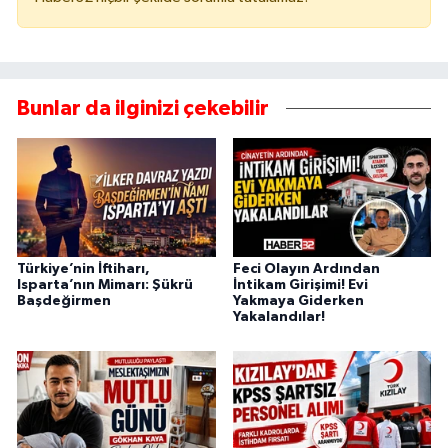
Bunlar da ilginizi çekebilir
Türkiye’nin İftiharı,
Feci Olayın Ardından
Isparta’nın Mimarı: Şükrü
İntikam Girişimi! Evi
Başdeğirmen
Yakmaya Giderken
Yakalandılar!