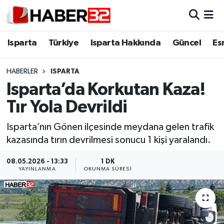
Isparta
Isparta Nöbetçi Eczaneler
Isparta
Türkiye
Isparta Hakkında
Güncel
Es
Isparta Hakkında
Isparta Hava Durumu
HABERLER
ISPARTA
Isparta’da Korkutan Kaza!
Esnaf Diyor ki;
Isparta Trafik Yoğunluk Haritası
Tır Yola Devrildi
ASAYİŞ
Süper Lig Puan Durumu ve Fikstür
Isparta’nın Gönen ilçesinde meydana gelen trafik
kazasında tırın devrilmesi sonucu 1 kişi yaralandı.
BİLİM VE TEKNOLOJİ
Tüm Manşetler
08.05.2026 - 13:33
1 DK
EĞİTİM
Son Dakika Haberleri
YAYINLANMA
OKUNMA SÜRESI
GENEL
Haber Arşivi
Güncel