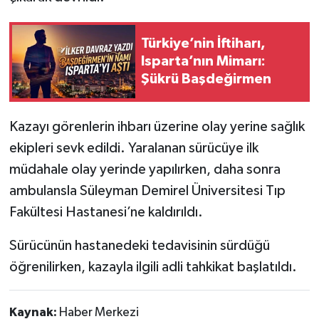
Tarihi Yapılarımız
Türkiye’nin İftiharı,
Isparta’nın Mimarı:
Teknoloji
Şükrü Başdeğirmen
Türkiye
Kazayı görenlerin ihbarı üzerine olay yerine sağlık
Yerel
ekipleri sevk edildi. Yaralanan sürücüye ilk
müdahale olay yerinde yapılırken, daha sonra
İletişim
ambulansla Süleyman Demirel Üniversitesi Tıp
Fakültesi Hastanesi’ne kaldırıldı.
Künye
Sürücünün hastanedeki tedavisinin sürdüğü
öğrenilirken, kazayla ilgili adli tahkikat başlatıldı.
Kaynak:
Haber Merkezi