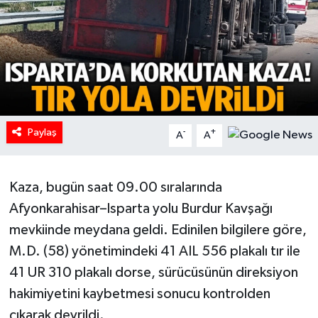
HABERDE İNSAN
İlginç
KÜLTÜR SANAT
Paylaş
MAGAZİN
-
+
A
A
Oyun
Kaza, bugün saat 09.00 sıralarında
POLİTİKA
Afyonkarahisar–Isparta yolu Burdur Kavşağı
mevkiinde meydana geldi. Edinilen bilgilere göre,
RESMİ İLANLAR
M.D. (58) yönetimindeki 41 AIL 556 plakalı tır ile
41 UR 310 plakalı dorse, sürücüsünün direksiyon
SAĞLIK
hakimiyetini kaybetmesi sonucu kontrolden
çıkarak devrildi.
Spor