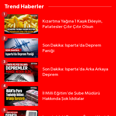
Trend Haberler
1
Kızartma Yağına 1 Kaşık Ekleyin,
Patatesler Çıtır Çıtır Olsun
2
Son Dakika: Isparta’da Deprem
Paniği
3
Son Dakika: Isparta’da Arka Arkaya
Deprem
4
İl Milli Eğitim’de Şube Müdürü
Hakkında Şok İddialar
5
Yığılca'da kardeşler arasındaki silahlı kavgada 
13:00 |