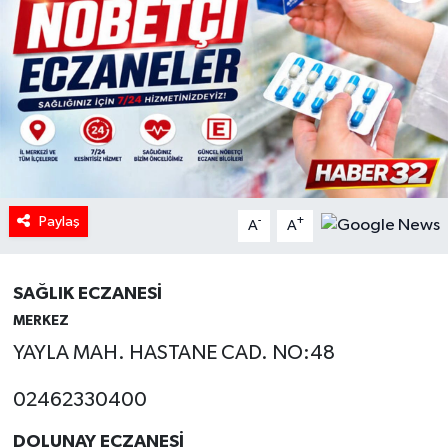
HABERDE İNSAN
İlginç
KÜLTÜR SANAT
MAGAZİN
Paylaş
-
+
A
A
Oyun
POLİTİKA
SAĞLIK ECZANESİ
MERKEZ
RESMİ İLANLAR
YAYLA MAH. HASTANE CAD. NO:48
SAĞLIK
02462330400
DOLUNAY ECZANESİ
Spor