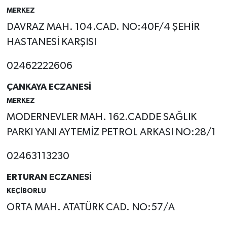
MERKEZ
Tarihi Yapılarımız
DAVRAZ MAH. 104.CAD. NO:40F/4 ŞEHİR
HASTANESİ KARŞISI
Teknoloji
02462222606
Türkiye
ÇANKAYA ECZANESİ
Yerel
MERKEZ
MODERNEVLER MAH. 162.CADDE SAĞLIK
İletişim
PARKI YANI AYTEMİZ PETROL ARKASI NO:28/1
Künye
02463113230
ERTURAN ECZANESİ
KEÇİBORLU
ORTA MAH. ATATÜRK CAD. NO:57/A