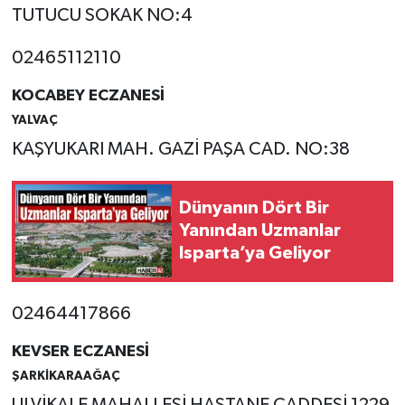
TUTUCU SOKAK NO:4
02465112110
KOCABEY ECZANESİ
YALVAÇ
KAŞYUKARI MAH. GAZİ PAŞA CAD. NO:38
Dünyanın Dört Bir
Yanından Uzmanlar
Isparta’ya Geliyor
02464417866
KEVSER ECZANESİ
ŞARKİKARAAĞAÇ
ULVİKALE MAHALLESİ HASTANE CADDESİ 1229