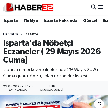
Isparta
Isparta Nöbetçi Eczaneler
Isparta
Türkiye
Isparta Hakkında
Güncel
Es
Isparta Hakkında
Isparta Hava Durumu
HABERLER
ISPARTA
Isparta'da Nöbetçi
Esnaf Diyor ki;
Isparta Trafik Yoğunluk Haritası
Eczaneler ( 29 Mayıs 2026
ASAYİŞ
Süper Lig Puan Durumu ve Fikstür
Cuma)
BİLİM VE TEKNOLOJİ
Tüm Manşetler
Isparta ili merkez ve ilçelerinde 29 Mayıs 2026
Cuma günü nöbetçi olan eczaneler listesi..
EĞİTİM
Son Dakika Haberleri
29.05.2026 - 17:25
1 DK
YAYINLANMA
OKUNMA SÜRESI
GENEL
Haber Arşivi
Güncel