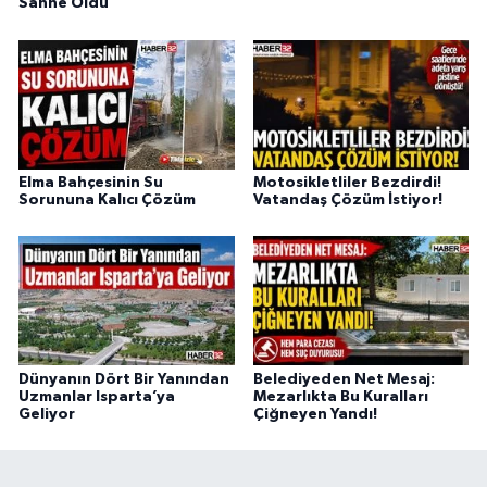
Sahne Oldu
Elma Bahçesinin Su
Motosikletliler Bezdirdi!
Sorununa Kalıcı Çözüm
Vatandaş Çözüm İstiyor!
Dünyanın Dört Bir Yanından
Belediyeden Net Mesaj:
Uzmanlar Isparta’ya
Mezarlıkta Bu Kuralları
Geliyor
Çiğneyen Yandı!