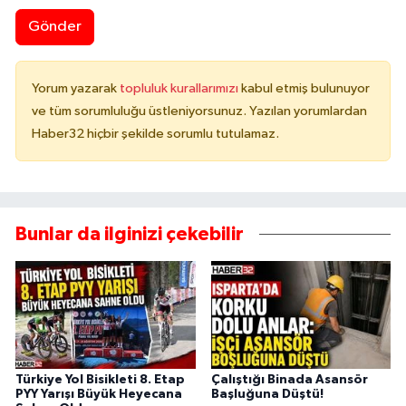
Gönder
Yorum yazarak
topluluk kurallarımızı
kabul etmiş bulunuyor
ve tüm sorumluluğu üstleniyorsunuz. Yazılan yorumlardan
Haber32 hiçbir şekilde sorumlu tutulamaz.
Bunlar da ilginizi çekebilir
Türkiye Yol Bisikleti 8. Etap
Çalıştığı Binada Asansör
PYY Yarışı Büyük Heyecana
Başluğuna Düştü!