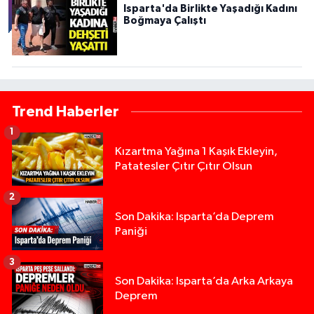
Isparta'da Birlikte Yaşadığı Kadını
Boğmaya Çalıştı
Trend Haberler
1
Kızartma Yağına 1 Kaşık Ekleyin,
Patatesler Çıtır Çıtır Olsun
2
Son Dakika: Isparta’da Deprem
Paniği
3
Son Dakika: Isparta’da Arka Arkaya
Deprem