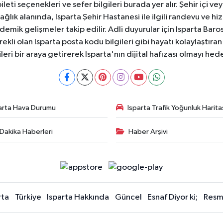
ti seçenekleri ve sefer bilgileri burada yer alır. Şehir içi veya
 Sağlık alanında, Isparta Şehir Hastanesi ile ilgili randevu ve
ademik gelişmeler takip edilir. Adli duyurular için Isparta Bar
ekli olan Isparta posta kodu bilgileri gibi hayatı kolaylaştıra
ileri bir araya getirerek Isparta'nın dijital hafızası olmayı hede
arta Hava Durumu
Isparta Trafik Yoğunluk Harita
Dakika Haberleri
Haber Arşivi
rta
Türkiye
Isparta Hakkında
Güncel
Esnaf Diyor ki;
Resmi