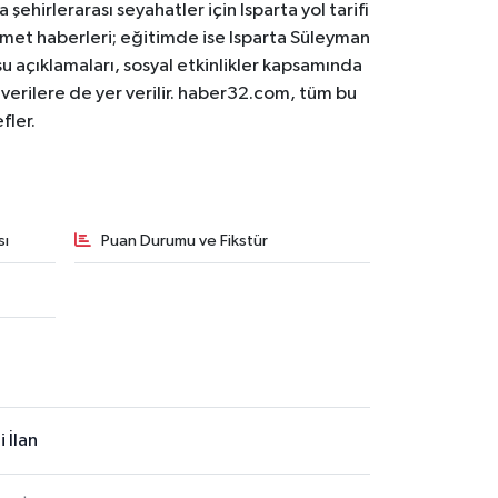
 şehirlerarası seyahatler için Isparta yol tarifi
 hizmet haberleri; eğitimde ise Isparta Süleyman
osu açıklamaları, sosyal etkinlikler kapsamında
n verilere de yer verilir. haber32.com, tüm bu
fler.
sı
Puan Durumu ve Fikstür
 İlan