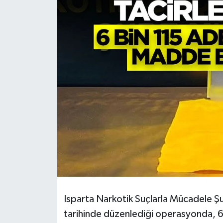
HABERDE İNSAN
İlginç
KÜLTÜR SANAT
MAGAZİN
Oyun
POLİTİKA
RESMİ İLANLAR
SAĞLIK
Isparta Narkotik Suçlarla Mücadele Ş
tarihinde düzenlediği operasyonda, 6
Spor