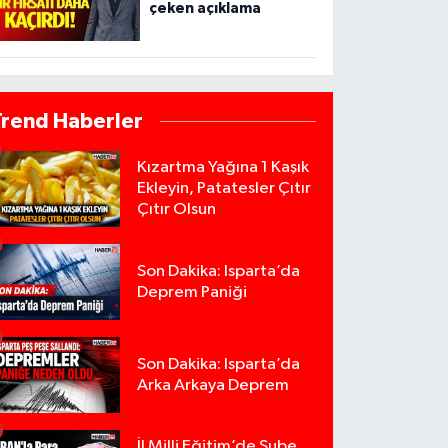
çeken açıklama
Trend Haberler
Kızartma Yağına 1 Kaşık
Ekleyin, Patatesler Çıtır
Çıtır Olsun
Son Dakika: Isparta’da
Deprem Paniği
Son Dakika: Isparta’da
Arka Arkaya Deprem
İl Milli Eğitim’de Şube