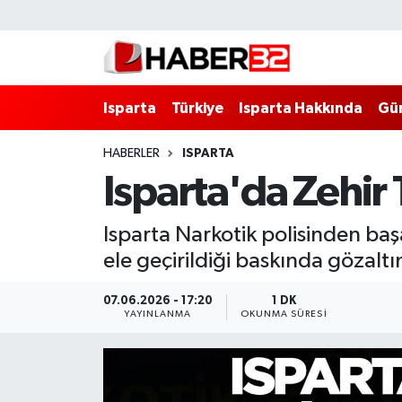
Isparta
Isparta Nöbetçi Eczaneler
Isparta
Türkiye
Isparta Hakkında
Gü
Isparta Hakkında
Isparta Hava Durumu
HABERLER
ISPARTA
Esnaf Diyor ki;
Isparta Trafik Yoğunluk Haritası
Isparta'da Zehir 
ASAYİŞ
Süper Lig Puan Durumu ve Fikstür
Isparta Narkotik polisinden ba
BİLİM VE TEKNOLOJİ
Tüm Manşetler
ele geçirildiği baskında gözaltın
EĞİTİM
Son Dakika Haberleri
07.06.2026 - 17:20
1 DK
YAYINLANMA
OKUNMA SÜRESI
GENEL
Haber Arşivi
Güncel