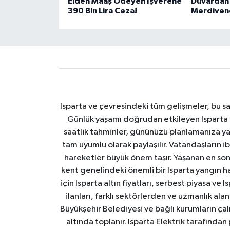
Elden Maaş Ödeyen İşverene
Duvardan 
390 Bin Lira Ceza!
Merdivene
Isparta ve çevresindeki tüm gelişmeler, bu sa
Günlük yaşamı doğrudan etkileyen Isparta ha
saatlik tahminler, gününüzü planlamanıza yar
tam uyumlu olarak paylaşılır. Vatandaşların i
hareketler büyük önem taşır. Yaşanan en son I
kent genelindeki önemli bir Isparta yangın h
için Isparta altın fiyatları, serbest piyasa ve
ilanları, farklı sektörlerden ve uzmanlık al
Büyükşehir Belediyesi ve bağlı kurumların çalışm
altında toplanır. Isparta Elektrik tarafından