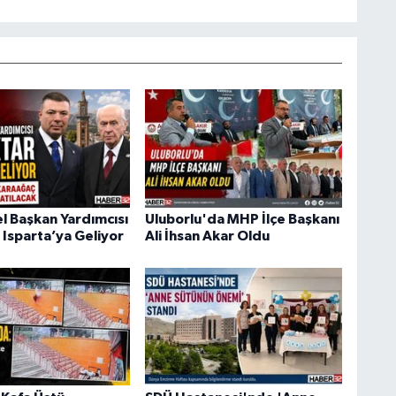
 Başkan Yardımcısı
Uluborlu'da MHP İlçe Başkanı
 Isparta’ya Geliyor
Ali İhsan Akar Oldu