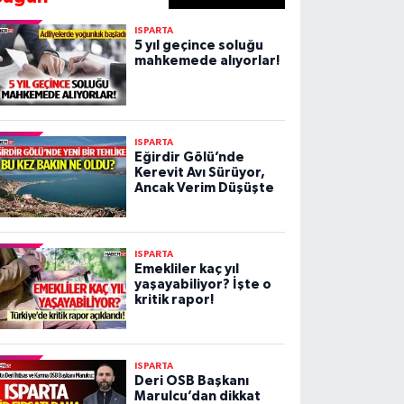
ISPARTA
5 yıl geçince soluğu
mahkemede alıyorlar!
ISPARTA
Eğirdir Gölü’nde
Kerevit Avı Sürüyor,
Ancak Verim Düşüşte
ISPARTA
Emekliler kaç yıl
yaşayabiliyor? İşte o
kritik rapor!
ISPARTA
Deri OSB Başkanı
Marulcu’dan dikkat