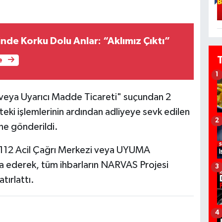
inde Korku Dolu Anlar: “Aklımız Çıktı”
e
1
eya Uyarıcı Madde Ticareti" suçundan 2
teki işlemlerinin ardından adliyeye sevk edilen
2
ne gönderildi.
ın 112 Acil Çağrı Merkezi veya UYUMA
ica ederek, tüm ihbarların NARVAS Projesi
3
tırlattı.
4