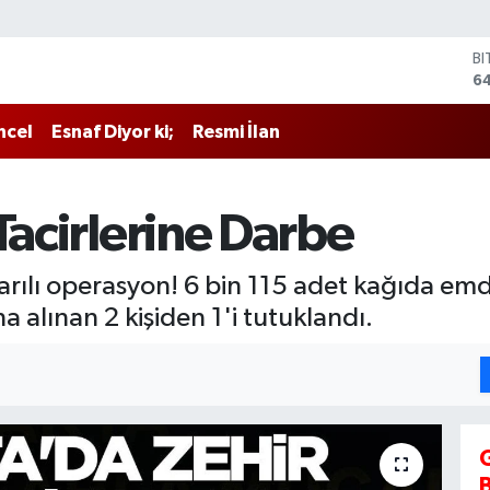
B
64
D
4
ncel
Esnaf Diyor ki;
Resmi İlan
E
5
ST
64
Tacirlerine Darbe
G
6
Bİ
şarılı operasyon! 6 bin 115 adet kağıda e
13
a alınan 2 kişiden 1'i tutuklandı.