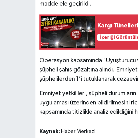
madde ele geçirildi.
Tarihi Yapılarımız
Kargı Tüneller
Teknoloji
İçeriği Görüntül
Türkiye
Operasyon kapsamında "Uyuşturucu v
Yerel
şüpheli şahıs gözaltına alındı. Emniyet
İletişim
şüphelilerden 1’i tutuklanarak cezaevi
Emniyet yetkilileri, şüpheli durumlar
Künye
uygulaması üzerinden bildirilmesini r
kapsamında titizlikle analiz edildiğini ha
Kaynak:
Haber Merkezi