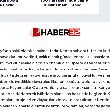
Kafa Üstü
SDÜ Hastanesi'nde 'Anne
 Çakıldı!
Sütünün Önemi' Standı
yfada anlık olarak sunulmaktadır. Kentin nabzını tutan en kriti
va durumu verileri, anlık olarak güncellenerek kullanıcılara
dımcı olur. Manevi açıdan önemli olan Isparta ezan saatleri ve
badet saatlerini doğru bir şekilde takip etmesi sağlanır. Güven
sparta deprem aktivitesi ve artçı sarsıntılar, büyüklük ve merk
aberi de ivedilikle duyurulur. Ekonomik göstergeler de yakınd
 Isparta Kuyumcular Odası verileriyle canlı olarak sunulur. Kariy
anlarından derlenerek istihdam olanakları hakkında bilgi verir
aları, projeleri ve duyuruları detaylı olarak aktarılır. Kentin tü
 planlanan Isparta elektrik kesintisi programları, vatandaşların