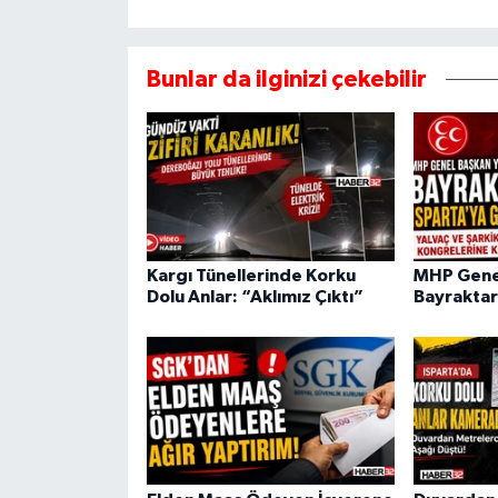
Bunlar da ilginizi çekebilir
Kargı Tünellerinde Korku
MHP Genel
Dolu Anlar: “Aklımız Çıktı”
Bayraktar