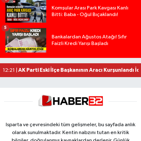
Komşular Arası Park Kavgası Kanlı
Bitti: Baba - Oğul Bıçaklandı!
5
Anız Yangını Kazaya Neden Oldu: 13 Araç Birbirin
17:18 |
Bankalardan Ağustos Atağı! Sıfır
Faizli Kredi Yarışı Başladı
Alevlere Teslim Olan Gecekondu Kullanılamaz H
17:08 |
Yolcu Otobüsüyle Minibüsün Çarpıştığı Kaza K
13:46 |
Faili meçhul 2 cinayet daha aydınlatıldı
13:19 |
AK Parti Eski İlçe Başkanının Aracı Kurşunlandı İd
12:21 |
Isparta ve çevresindeki tüm gelişmeler, bu sayfada anlık
olarak sunulmaktadır. Kentin nabzını tutan en kritik
bilgiler, doğrulanmış kaynaklardan derlenir. Günlük