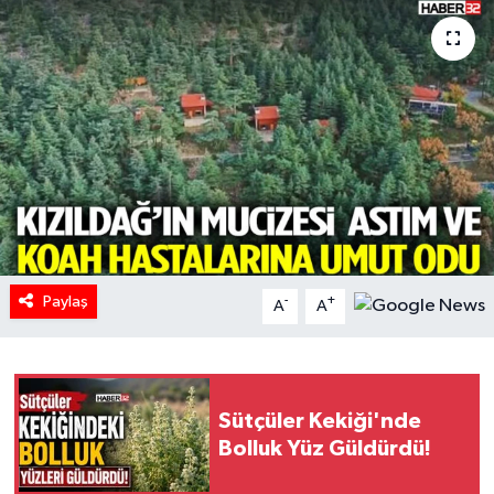
HABERDE İNSAN
İlginç
KÜLTÜR SANAT
MAGAZİN
Oyun
Paylaş
-
+
A
A
POLİTİKA
RESMİ İLANLAR
Sütçüler Kekiği'nde
SAĞLIK
Bolluk Yüz Güldürdü!
Spor