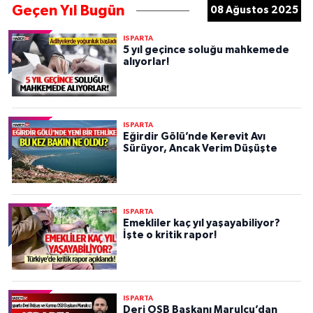
Geçen Yıl Bugün
08 Ağustos 2025
ISPARTA
5 yıl geçince soluğu mahkemede
alıyorlar!
ISPARTA
Eğirdir Gölü’nde Kerevit Avı
Sürüyor, Ancak Verim Düşüşte
ISPARTA
Emekliler kaç yıl yaşayabiliyor?
İşte o kritik rapor!
ISPARTA
Deri OSB Başkanı Marulcu’dan