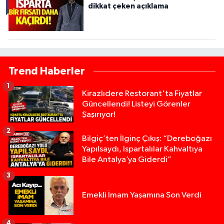
dikkat çeken açıklama
Trend Haberler
1
Kirazlıdere Restorant'ta Fiyatlar
Güncellendi! Listeyi Görenler
Şaşırıyor!
2
Bilgiç’ten İlginç Çıkış: “Dereboğazı
Yapılsaydı, Ispartalılar Kahvaltıya
Bile Antalya’ya Giderdi”
3
Emekli İmam Yaşamına Son Verdi
4