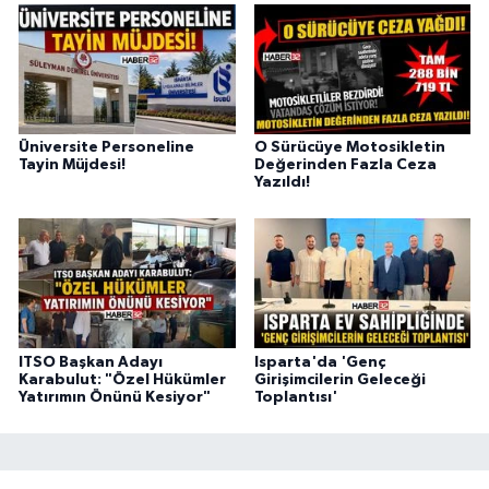
Üniversite Personeline
O Sürücüye Motosikletin
Tayin Müjdesi!
Değerinden Fazla Ceza
Yazıldı!
ITSO Başkan Adayı
Isparta'da 'Genç
Karabulut: "Özel Hükümler
Girişimcilerin Geleceği
Yatırımın Önünü Kesiyor"
Toplantısı'