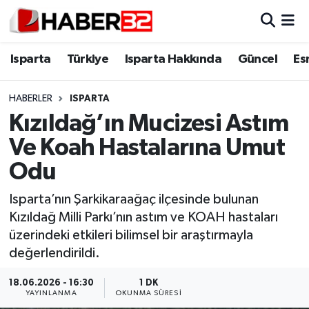
Isparta
Isparta Nöbetçi Eczaneler
Isparta
Türkiye
Isparta Hakkında
Güncel
Es
Isparta Hakkında
Isparta Hava Durumu
HABERLER
ISPARTA
Kızıldağ’ın Mucizesi Astım
Esnaf Diyor ki;
Isparta Trafik Yoğunluk Haritası
Ve Koah Hastalarına Umut
ASAYİŞ
Süper Lig Puan Durumu ve Fikstür
Odu
BİLİM VE TEKNOLOJİ
Tüm Manşetler
Isparta’nın Şarkikaraağaç ilçesinde bulunan
Kızıldağ Milli Parkı’nın astım ve KOAH hastaları
EĞİTİM
Son Dakika Haberleri
üzerindeki etkileri bilimsel bir araştırmayla
değerlendirildi.
GENEL
Haber Arşivi
18.06.2026 - 16:30
1 DK
YAYINLANMA
OKUNMA SÜRESI
Güncel