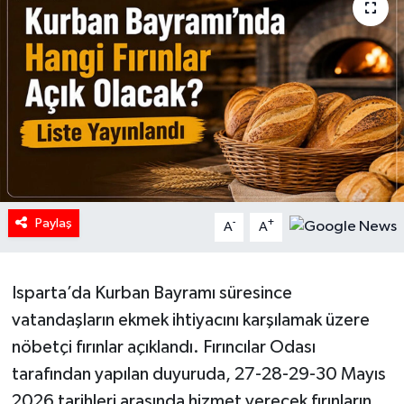
HABERDE İNSAN
İlginç
KÜLTÜR SANAT
MAGAZİN
Oyun
Paylaş
-
+
A
A
POLİTİKA
Isparta’da Kurban Bayramı süresince
RESMİ İLANLAR
vatandaşların ekmek ihtiyacını karşılamak üzere
nöbetçi fırınlar açıklandı. Fırıncılar Odası
SAĞLIK
tarafından yapılan duyuruda, 27-28-29-30 Mayıs
2026 tarihleri arasında hizmet verecek fırınların
Spor