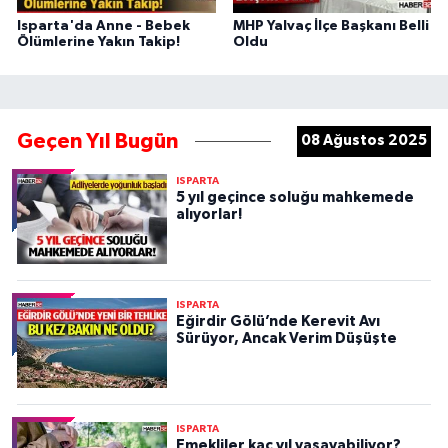
Isparta'da Anne - Bebek
MHP Yalvaç İlçe Başkanı Belli
Ölümlerine Yakın Takip!
Oldu
Geçen Yıl Bugün
08 Ağustos 2025
ISPARTA
5 yıl geçince soluğu mahkemede
alıyorlar!
ISPARTA
Eğirdir Gölü’nde Kerevit Avı
Sürüyor, Ancak Verim Düşüşte
ISPARTA
Emekliler kaç yıl yaşayabiliyor?