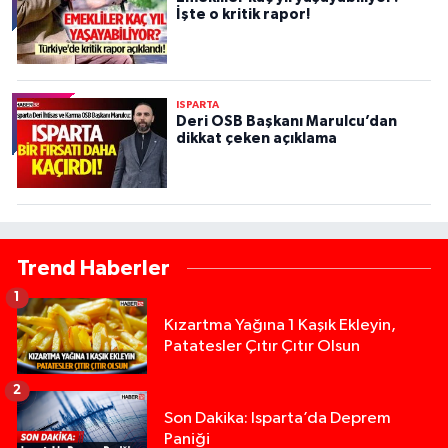
İşte o kritik rapor!
ISPARTA
Deri OSB Başkanı Marulcu’dan
dikkat çeken açıklama
Trend Haberler
1
Kızartma Yağına 1 Kaşık Ekleyin,
Patatesler Çıtır Çıtır Olsun
2
Son Dakika: Isparta’da Deprem
Paniği