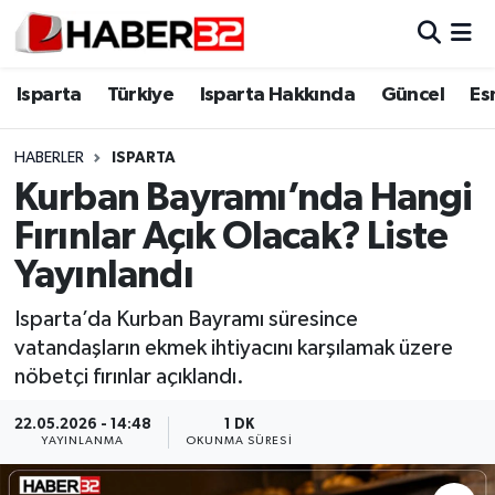
Isparta
Isparta Nöbetçi Eczaneler
Isparta
Türkiye
Isparta Hakkında
Güncel
Es
Isparta Hakkında
Isparta Hava Durumu
HABERLER
ISPARTA
Kurban Bayramı’nda Hangi
Esnaf Diyor ki;
Isparta Trafik Yoğunluk Haritası
Fırınlar Açık Olacak? Liste
ASAYİŞ
Süper Lig Puan Durumu ve Fikstür
Yayınlandı
BİLİM VE TEKNOLOJİ
Tüm Manşetler
Isparta’da Kurban Bayramı süresince
vatandaşların ekmek ihtiyacını karşılamak üzere
EĞİTİM
Son Dakika Haberleri
nöbetçi fırınlar açıklandı.
GENEL
Haber Arşivi
22.05.2026 - 14:48
1 DK
YAYINLANMA
OKUNMA SÜRESI
Güncel