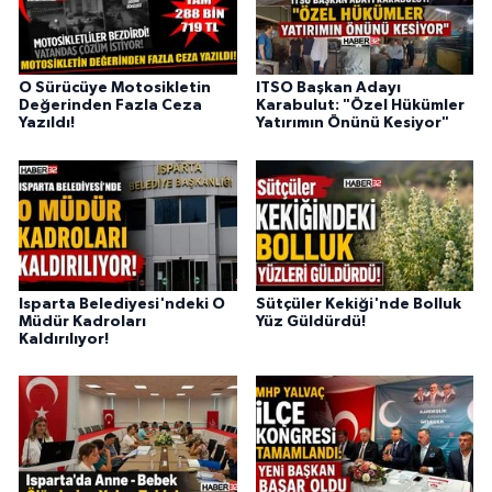
O Sürücüye Motosikletin
ITSO Başkan Adayı
Değerinden Fazla Ceza
Karabulut: "Özel Hükümler
Yazıldı!
Yatırımın Önünü Kesiyor"
Isparta Belediyesi'ndeki O
Sütçüler Kekiği'nde Bolluk
Müdür Kadroları
Yüz Güldürdü!
Kaldırılıyor!