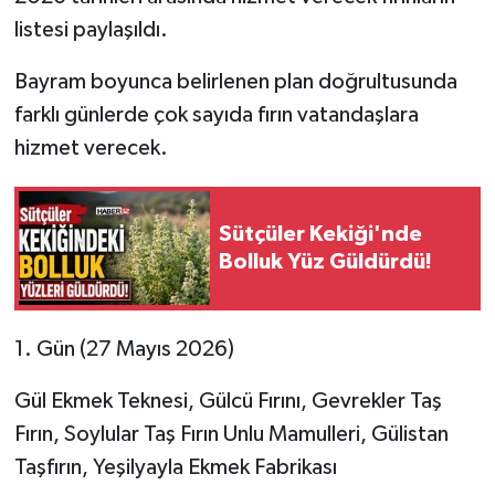
listesi paylaşıldı.
Tarihi Yapılarımız
Bayram boyunca belirlenen plan doğrultusunda
Teknoloji
farklı günlerde çok sayıda fırın vatandaşlara
hizmet verecek.
Türkiye
Yerel
Sütçüler Kekiği'nde
Bolluk Yüz Güldürdü!
İletişim
Künye
1. Gün (27 Mayıs 2026)
Gül Ekmek Teknesi, Gülcü Fırını, Gevrekler Taş
Fırın, Soylular Taş Fırın Unlu Mamulleri, Gülistan
Taşfırın, Yeşilyayla Ekmek Fabrikası