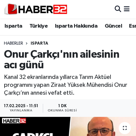
Isparta
Isparta Nöbetçi Eczaneler
Isparta
Türkiye
Isparta Hakkında
Güncel
Es
Isparta Hakkında
Isparta Hava Durumu
HABERLER
ISPARTA
Onur Çarkçı'nın ailesinin
Esnaf Diyor ki;
Isparta Trafik Yoğunluk Haritası
acı günü
ASAYİŞ
Süper Lig Puan Durumu ve Fikstür
Kanal 32 ekranlarında yıllarca Tarım Aktüel
programını yapan Ziraat Yüksek Mühendisi Onur
BİLİM VE TEKNOLOJİ
Tüm Manşetler
Çarkçı’nın annesi vefat etti.
EĞİTİM
Son Dakika Haberleri
17.02.2025 - 11:51
1 DK
YAYINLANMA
OKUNMA SÜRESI
GENEL
Haber Arşivi
Güncel