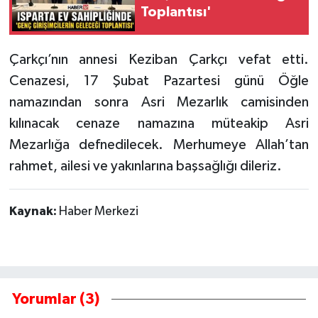
Toplantısı'
Tarihi Yapılarımız
Çarkçı’nın annesi Keziban Çarkçı vefat etti.
Teknoloji
Cenazesi, 17 Şubat Pazartesi günü Öğle
namazından sonra Asri Mezarlık camisinden
Türkiye
kılınacak cenaze namazına müteakip Asri
Yerel
Mezarlığa defnedilecek. Merhumeye Allah’tan
rahmet, ailesi ve yakınlarına başsağlığı dileriz.
İletişim
Kaynak:
Haber Merkezi
Künye
Yorumlar (3)