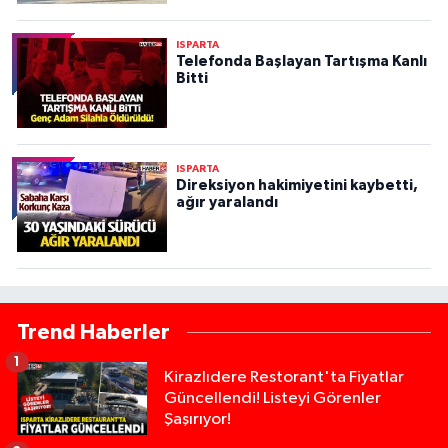
ISPARTA
Telefonda Başlayan Tartışma Kanlı
Bitti
ISPARTA
Direksiyon hakimiyetini kaybetti,
ağır yaralandı
Trend Haberler
1
Kirazlıdere Restorant'ta Fiyatlar
Güncellendi! Listeyi Görenler
Şaşırıyor!