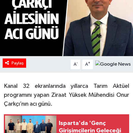
HABERDE İNSAN
İlginç
KÜLTÜR SANAT
MAGAZİN
Paylaş
-
+
A
A
Oyun
Kanal 32 ekranlarında yıllarca Tarım Aktüel
POLİTİKA
programını yapan Ziraat Yüksek Mühendisi Onur
RESMİ İLANLAR
Çarkçı’nın acı günü.
SAĞLIK
Isparta'da 'Genç
Girişimcilerin Geleceği
Spor