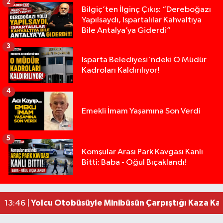
2
Bilgiç’ten İlginç Çıkış: “Dereboğazı
Yapılsaydı, Ispartalılar Kahvaltıya
Bile Antalya’ya Giderdi”
3
Isparta Belediyesi'ndeki O Müdür
Kadroları Kaldırılıyor!
4
Emekli İmam Yaşamına Son Verdi
5
Isparta’da Silah Operasyonu: 165 Tabanca Ele Ge
19:36 |
Komşular Arası Park Kavgası Kanlı
Bitti: Baba - Oğul Bıçaklandı!
Anız Yangını Kazaya Neden Oldu: 13 Araç Birbirin
17:18 |
Alevlere Teslim Olan Gecekondu Kullanılamaz H
17:08 |
Alevlere teslim olan gecekondu kullanılamaz hal
13:48 |
Yolcu Otobüsüyle Minibüsün Çarpıştığı Kaza K
13:46 |