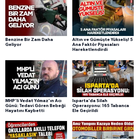
Benzine Bir Zam Daha
Altın ve Gümüşte Yükseliş! 5
Geliyor
Ana Faktör Piyasaları
Hareketlendirdi
MHP’li Vedat Yılmaz’ın Acı
Isparta’da Silah
Günü: Tedavi Gören Bebeği
Operasyonu: 165 Tabanca
Hayatını Kaybetti
Ele Geçirildi