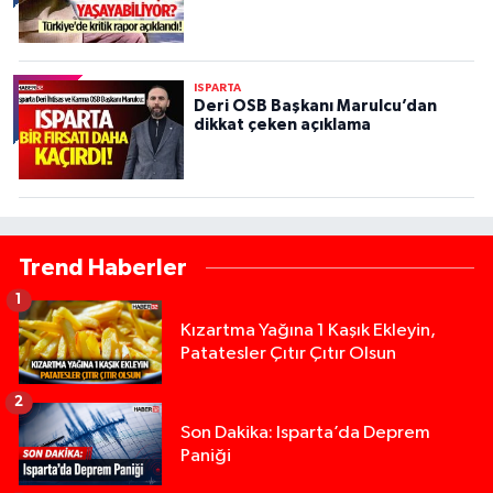
ISPARTA
Deri OSB Başkanı Marulcu’dan
dikkat çeken açıklama
Trend Haberler
1
Kızartma Yağına 1 Kaşık Ekleyin,
Patatesler Çıtır Çıtır Olsun
2
Son Dakika: Isparta’da Deprem
Paniği