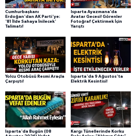
Cumhurbaşkanı
Isparta Ayazmana’da
Erdoğan'dan AK Parti'ye:
Avatar Gecesi! Görenler
'81 İlde Sahaya İnilecek'
Fotoğraf Çektirmek İçin
Talimatı!
Yarıştı
Yolcu Otobüsü Resmi Araçla
Isparta'da 9 Ağustos'ta
Çarpıştı!
Elektrik Kesintisi!
Isparta'da Bugün (08
Kargı Tünellerinde Korku