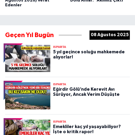
Ağustos 2026) Vefat
Dolu Anlar: “Aklımız Çıktı”
Edenler
Geçen Yıl Bugün
08 Ağustos 2025
ISPARTA
5 yıl geçince soluğu mahkemede
alıyorlar!
ISPARTA
Eğirdir Gölü’nde Kerevit Avı
Sürüyor, Ancak Verim Düşüşte
ISPARTA
Emekliler kaç yıl yaşayabiliyor?
İşte o kritik rapor!