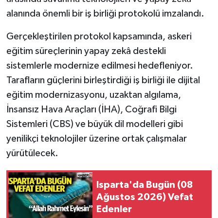
alanında önemli bir iş birliği protokolü imzalandı.
Tarihi Yapılarımız
Gerçekleştirilen protokol kapsamında, askeri
Teknoloji
eğitim süreçlerinin yapay zekâ destekli
sistemlerle modernize edilmesi hedefleniyor.
Türkiye
Tarafların güçlerini birleştirdiği iş birliği ile dijital
eğitim modernizasyonu, uzaktan algılama,
Yerel
İnsansız Hava Araçları (İHA), Coğrafi Bilgi
İletişim
Sistemleri (CBS) ve büyük dil modelleri gibi
yenilikçi teknolojiler üzerine ortak çalışmalar
Künye
yürütülecek.
Isparta'da Bugün (08
Ağustos 2026) Vefat
Edenler