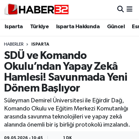
Isparta
Isparta Nöbetçi Eczaneler
Isparta
Türkiye
Isparta Hakkında
Güncel
Es
Isparta Hakkında
Isparta Hava Durumu
HABERLER
ISPARTA
SDÜ ve Komando
Esnaf Diyor ki;
Isparta Trafik Yoğunluk Haritası
Okulu’ndan Yapay Zekâ
ASAYİŞ
Süper Lig Puan Durumu ve Fikstür
Hamlesi! Savunmada Yeni
Dönem Başlıyor
BİLİM VE TEKNOLOJİ
Tüm Manşetler
Süleyman Demirel Üniversitesi ile Eğirdir Dağ,
EĞİTİM
Son Dakika Haberleri
Komando Okulu ve Eğitim Merkezi Komutanlığı
arasında savunma teknolojileri ve yapay zekâ
GENEL
Haber Arşivi
alanında önemli bir iş birliği protokolü imzalandı.
Güncel
09.05.2026 - 10:45
1 DK