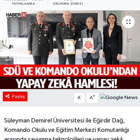
YAYINLANMA
OKUNMA SÜRESI
HABERDE İNSAN
İlginç
KÜLTÜR SANAT
MAGAZİN
Oyun
POLİTİKA
Paylaş
-
+
A
A
RESMİ İLANLAR
Süleyman Demirel Üniversitesi ile Eğirdir Dağ,
SAĞLIK
Komando Okulu ve Eğitim Merkezi Komutanlığı
Spor
arasında savunma teknolojileri ve yapay zekâ