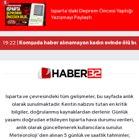
5
Yığılca'da kardeşler arasındaki silahlı kavgada 
13:00 |
Isparta’daki Deprem Öncesi Yaptığı
Yazışmayı Paylaştı
Tur teknesi çalışanlarının birbirine girdiği kavga
12:48 |
MOTOSİKLETLE ÇARPIŞAN OTOMOBİL GÜL HEYKE
02:26 |
Alzheimer Hastası Adamdan Saatlerdir Haber A
20:12 |
Komşuda haber alınamayan kadın evinde ölü bu
19:22 |
Isparta ve çevresindeki tüm gelişmeler, bu sayfada anlık
olarak sunulmaktadır. Kentin nabzını tutan en kritik
bilgiler, doğrulanmış kaynaklardan derlenir. Günlük
yaşamı doğrudan etkileyen Isparta hava durumu verileri,
anlık olarak güncellenerek kullanıcılara sunulur.
Meteoroloji'den alınan 5 günlük ve saatlik tahminler,