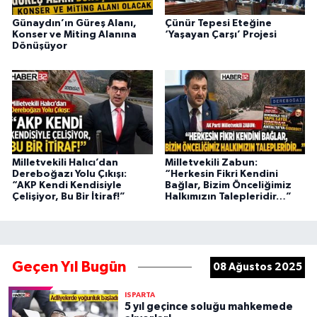
Günaydın’ın Güreş Alanı,
Çünür Tepesi Eteğine
Konser ve Miting Alanına
‘Yaşayan Çarşı’ Projesi
Dönüşüyor
Milletvekili Halıcı’dan
Milletvekili Zabun:
Dereboğazı Yolu Çıkışı:
“Herkesin Fikri Kendini
“AKP Kendi Kendisiyle
Bağlar, Bizim Önceliğimiz
Çelişiyor, Bu Bir İtiraf!”
Halkımızın Talepleridir…”
Geçen Yıl Bugün
08 Ağustos 2025
ISPARTA
5 yıl geçince soluğu mahkemede