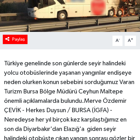
HABERDE İNSAN
İlginç
Paylaş
-
+
A
A
KÜLTÜR SANAT
MAGAZİN
Türkiye genelinde son günlerde seyir halindeki
yolcu otobüslerinde yaşanan yangınlar endişeye
Oyun
neden olurken konun sebebini sorduğumuz Varan
POLİTİKA
Turizm Bursa Bölge Müdürü Ceyhun Maltepe
önemli açıklamalarda bulundu.Merve Özdemir
RESMİ İLANLAR
ÇEVİK - Herkes Duysun / BURSA (İGFA) -
Neredeyse her yıl birçok kez karşılaştığımız en
SAĞLIK
son da Diyarbakır'dan Elazığ'a giden seyir
halindeki otobüste çıkan yangın sonrası gözler bir
Spor