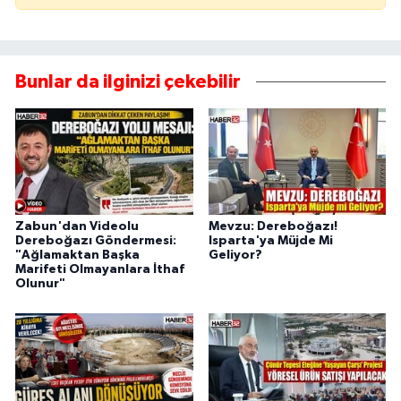
Bunlar da ilginizi çekebilir
Zabun'dan Videolu
Mevzu: Dereboğazı!
Dereboğazı Göndermesi:
Isparta'ya Müjde Mi
"Ağlamaktan Başka
Geliyor?
Marifeti Olmayanlara İthaf
Olunur"