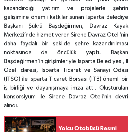
kazandırdığı yatırım ve projelerle şehrin
Tarihi Yapılarımız
gelişimine önemli katkılar sunan Isparta Belediye
Başkanı Şükrü Başdeğirmen, Davraz Kayak
Teknoloji
Merkezi’nde hizmet veren Sirene Davraz Oteli’nin
daha faydalı bir şekilde şehre kazandırılması
Türkiye
noktasında da öncülük yaptı. Başkan
Yerel
Başdeğirmen’in girişimleriyle Isparta Belediyesi, İl
Özel İdaresi, Isparta Ticaret ve Sanayi Odası
İletişim
(ITSO) ile Isparta Ticaret Borsası (ITB) önemli bir
iş birliği ve dayanışmaya imza attı. Oluşturulan
Künye
konsorsiyum ile Sirene Davraz Oteli’nin devri
alındı.
Yolcu Otobüsü Resmi