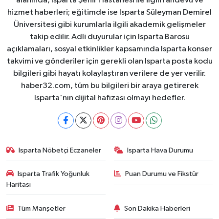
alanında, Isparta Şehir Hastanesi ile ilgili randevu ve
hizmet haberleri; eğitimde ise Isparta Süleyman Demirel
Üniversitesi gibi kurumlarla ilgili akademik gelişmeler
takip edilir. Adli duyurular için Isparta Barosu
açıklamaları, sosyal etkinlikler kapsamında Isparta konser
takvimi ve gönderiler için gerekli olan Isparta posta kodu
bilgileri gibi hayatı kolaylaştıran verilere de yer verilir.
haber32.com, tüm bu bilgileri bir araya getirerek
Isparta'nın dijital hafızası olmayı hedefler.
Isparta Nöbetçi Eczaneler
Isparta Hava Durumu
Isparta Trafik Yoğunluk
Puan Durumu ve Fikstür
Haritası
Tüm Manşetler
Son Dakika Haberleri