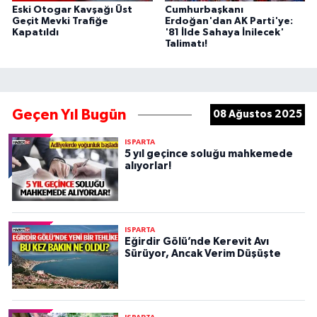
Eski Otogar Kavşağı Üst
Cumhurbaşkanı
Geçit Mevki Trafiğe
Erdoğan'dan AK Parti'ye:
Kapatıldı
'81 İlde Sahaya İnilecek'
Talimatı!
Geçen Yıl Bugün
08 Ağustos 2025
ISPARTA
5 yıl geçince soluğu mahkemede
alıyorlar!
ISPARTA
Eğirdir Gölü’nde Kerevit Avı
Sürüyor, Ancak Verim Düşüşte