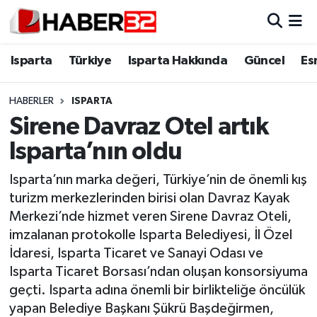
Isparta
Isparta Nöbetçi Eczaneler
Isparta
Türkiye
Isparta Hakkında
Güncel
Es
Isparta Hakkında
Isparta Hava Durumu
HABERLER
ISPARTA
Sirene Davraz Otel artık
Esnaf Diyor ki;
Isparta Trafik Yoğunluk Haritası
Isparta’nın oldu
ASAYİŞ
Süper Lig Puan Durumu ve Fikstür
Isparta’nın marka değeri, Türkiye’nin de önemli kış
turizm merkezlerinden birisi olan Davraz Kayak
BİLİM VE TEKNOLOJİ
Tüm Manşetler
Merkezi’nde hizmet veren Sirene Davraz Oteli,
imzalanan protokolle Isparta Belediyesi, İl Özel
EĞİTİM
Son Dakika Haberleri
İdaresi, Isparta Ticaret ve Sanayi Odası ve
GENEL
Haber Arşivi
Isparta Ticaret Borsası’ndan oluşan konsorsiyuma
geçti. Isparta adına önemli bir birlikteliğe öncülük
Güncel
yapan Belediye Başkanı Şükrü Başdeğirmen,