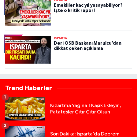
ISPARTA
Emekliler kaç yıl yaşayabiliyor?
İşte o kritik rapor!
ISPARTA
Deri OSB Başkanı Marulcu’dan
dikkat çeken açıklama
Trend Haberler
1
Kızartma Yağına 1 Kaşık Ekleyin,
Patatesler Çıtır Çıtır Olsun
2
Son Dakika: Isparta’da Deprem