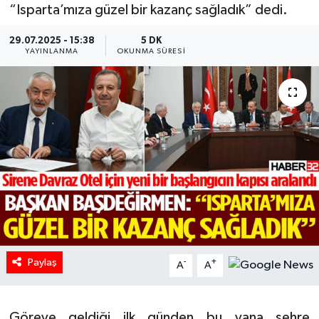
“Isparta’mıza güzel bir kazanç sağladık” dedi.
HABERDE İNSAN
29.07.2025 - 15:38
5 DK
YAYINLANMA
OKUNMA SÜRESI
İlginç
KÜLTÜR SANAT
MAGAZİN
Oyun
POLİTİKA
RESMİ İLANLAR
Paylaş
-
+
A
A
SAĞLIK
Spor
Göreve geldiği ilk günden bu yana şehre