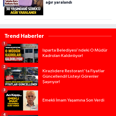
ağır yaralandı
Trend Haberler
1
Isparta Belediyesi'ndeki O Müdür
Kadroları Kaldırılıyor!
2
Kirazlıdere Restorant'ta Fiyatlar
Güncellendi! Listeyi Görenler
Şaşırıyor!
3
Emekli İmam Yaşamına Son Verdi
4