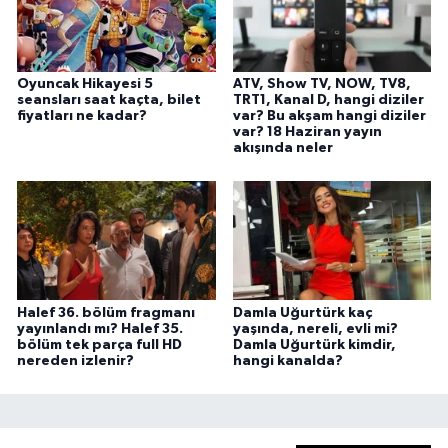
Oyuncak Hikayesi 5
ATV, Show TV, NOW, TV8,
seansları saat kaçta, bilet
TRT1, Kanal D, hangi diziler
fiyatları ne kadar?
var? Bu akşam hangi diziler
var? 18 Haziran yayın
akışında neler
Halef 36. bölüm fragmanı
Damla Uğurtürk kaç
yayınlandı mı? Halef 35.
yaşında, nereli, evli mi?
bölüm tek parça full HD
Damla Uğurtürk kimdir,
nereden izlenir?
hangi kanalda?