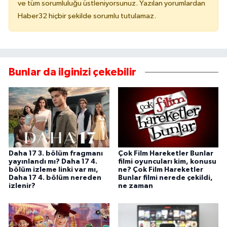
ve tüm sorumluluğu üstleniyorsunuz. Yazılan yorumlardan
Haber32 hiçbir şekilde sorumlu tutulamaz.
Bunlar da ilginizi çekebilir
Daha 17 3. bölüm fragmanı
Çok Film Hareketler Bunlar
yayınlandı mı? Daha 17 4.
filmi oyuncuları kim, konusu
bölüm izleme linki var mı,
ne? Çok Film Hareketler
Daha 17 4. bölüm nereden
Bunlar filmi nerede çekildi,
izlenir?
ne zaman