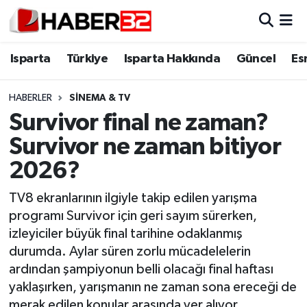
Isparta
Isparta Nöbetçi Eczaneler
Isparta
Türkiye
Isparta Hakkında
Güncel
Es
Isparta Hakkında
Isparta Hava Durumu
HABERLER
SINEMA & TV
Survivor final ne zaman?
Esnaf Diyor ki;
Isparta Trafik Yoğunluk Haritası
Survivor ne zaman bitiyor
ASAYİŞ
Süper Lig Puan Durumu ve Fikstür
2026?
BİLİM VE TEKNOLOJİ
Tüm Manşetler
TV8 ekranlarının ilgiyle takip edilen yarışma
programı Survivor için geri sayım sürerken,
EĞİTİM
Son Dakika Haberleri
izleyiciler büyük final tarihine odaklanmış
durumda. Aylar süren zorlu mücadelelerin
GENEL
Haber Arşivi
ardından şampiyonun belli olacağı final haftası
yaklaşırken, yarışmanın ne zaman sona ereceği de
Güncel
merak edilen konular arasında yer alıyor.