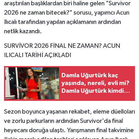
araştırılan başlıklardan biri haline gelen "Survivor
2026 ne zaman bitecek?" sorusu, yapımcı Acun
Tarihi Yapılarımız
Ilıcalı tarafından yapılan açıklamanın ardından
Teknoloji
netlik kazandı.
SURVİVOR 2026 FİNAL NE ZAMAN? ACUN
Türkiye
ILICALI TARİHİ AÇIKLADI
Yerel
Damla Uğurtürk kaç
İletişim
yaşında, nereli, evli mi?
Damla Uğurtürk kimdir,
Künye
hangi kanalda?
Sezon boyunca yaşanan rekabet, eleme düelloları
ve zorlu parkurların ardından Survivor'da final
heyecanı doruğa ulaştı. Yarışmanın final takvimine