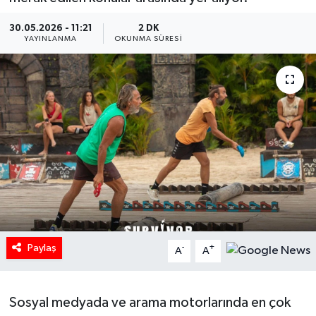
HABERDE İNSAN
30.05.2026 - 11:21
2 DK
YAYINLANMA
OKUNMA SÜRESI
İlginç
KÜLTÜR SANAT
MAGAZİN
Oyun
POLİTİKA
RESMİ İLANLAR
Paylaş
-
+
A
A
SAĞLIK
Sosyal medyada ve arama motorlarında en çok
Spor