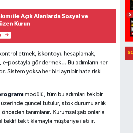
5
ımı ile Açık Alanlarda Sosyal ve
Düzen Kurun
e
S
u kontrol etmek, iskontoyu hesaplamak,
, e-postayla göndermek… Bu adımların her
r. Sistem yoksa her biri ayrı bir hata riski
 programı
modülü, tüm bu adımları tek bir
m üzerinde güncel tutulur, stok durumu anlık
rı önceden tanımlanır. Kurumsal şablonlarla
teklif tek tıklamayla müşteriye iletilir.