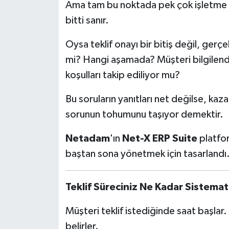
Ama tam bu noktada pek çok işletme kri
bitti sanır.
Tarihi Yapılarımız
Oysa teklif onayı bir bitiş değil, gerçe
Teknoloji
mi? Hangi aşamada? Müşteri bilgilendi
koşulları takip ediliyor mu?
Türkiye
Bu soruların yanıtları net değilse, kaz
Yerel
sorunun tohumunu taşıyor demektir.
İletişim
Netadam
'ın
Net-X ERP Suite
platfor
baştan sona yönetmek için tasarlandı
Künye
Teklif Süreciniz Ne Kadar Sistemat
Müşteri teklif istediğinde saat başlar. 
belirler.