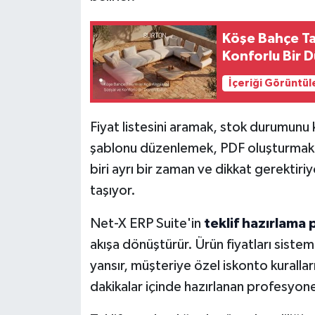
Köşe Bahçe Tak
Konforlu Bir 
İçeriği Görüntül
Fiyat listesini aramak, stok durumun
şablonu düzenlemek, PDF oluşturmak
biri ayrı bir zaman ve dikkat gerektiriyo
taşıyor.
Net-X ERP Suite'in
teklif hazırlama
akışa dönüştürür. Ürün fiyatları siste
yansır, müşteriye özel iskonto kuralla
dakikalar içinde hazırlanan profesyonel 