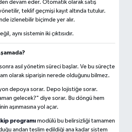
nden devam eder. Otomatik olarak satış
netilir, teklif geçmişi kayıt altında tutulur.
de izlenebilir biçimde yer alır.
ğil, aynı sistemin iki çıktısıdır.
 Aşamada?
sonra asıl yönetim süreci başlar. Ve bu süreçte
 tam olarak siparişin nerede olduğunu bilmez.
yon depoya sorar. Depo lojistiğe sorar.
e zaman gelecek?" diye sorar. Bu döngü hem
in aşınmasına yol açar.
akip programı
modülü bu belirsizliği tamamen
ulduğu andan teslim edildiği ana kadar sistem