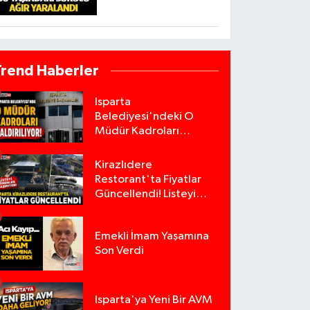
Trend Haberler
Isparta
Belediyesi'ndeki O
Müdür Kadroları
Kaldırılıyor!
Kirazlıdere
Restorant'ta Fiyatlar
Güncellendi! Listeyi
Görenler Şaşırıyor!
Emekli İmam Yaşamına
Son Verdi
Isparta'ya Yeni Bir AVM