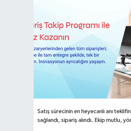
HABERDE İNSAN
İlginç
KÜLTÜR SANAT
MAGAZİN
Oyun
POLİTİKA
RESMİ İLANLAR
Satış sürecinin en heyecanlı anı teklif
SAĞLIK
sağlandı, sipariş alındı. Ekip mutlu, 
Spor