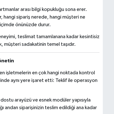
artmanlar arası bilgi kopukluğu sona erer.
, hangi sipariş nerede, hangi müşteri ne
 biçimde önünüzde durur.
eneyimi, teslimat tamamlanana kadar kesintisiz
ık, müşteri sadakatinin temel taşıdır.
önetin
en işletmelerin en çok hangi noktada kontrol
nde aynı yere işaret etti: Teklif ile operasyon
cı dostu arayüzü ve esnek modüler yapısıyla
ğı andan siparişinizin teslim edildiği ana kadar