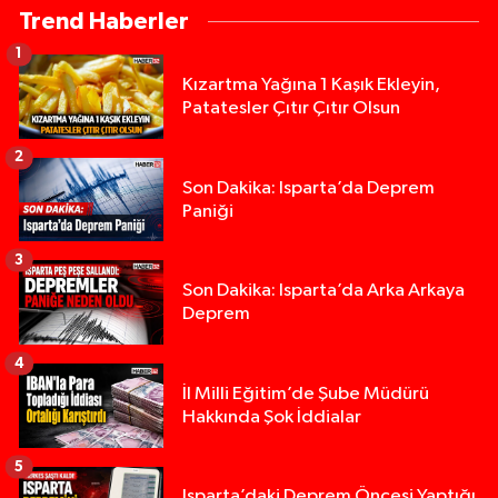
Trend Haberler
1
Kızartma Yağına 1 Kaşık Ekleyin,
Patatesler Çıtır Çıtır Olsun
2
Son Dakika: Isparta’da Deprem
Paniği
3
Son Dakika: Isparta’da Arka Arkaya
Deprem
4
İl Milli Eğitim’de Şube Müdürü
Hakkında Şok İddialar
5
Yığılca'da kardeşler arasındaki silahlı kavgada 
13:00 |
Isparta’daki Deprem Öncesi Yaptığı