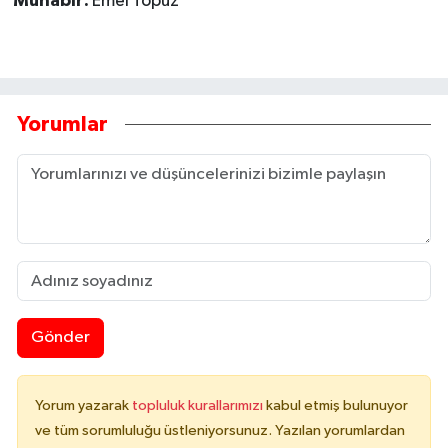
Muhabir:
Emel Topuz
Tarihi Yapılarımız
Teknoloji
Yorumlar
Türkiye
Yerel
İletişim
Künye
Gönder
Yorum yazarak
topluluk kurallarımızı
kabul etmiş bulunuyor
ve tüm sorumluluğu üstleniyorsunuz. Yazılan yorumlardan