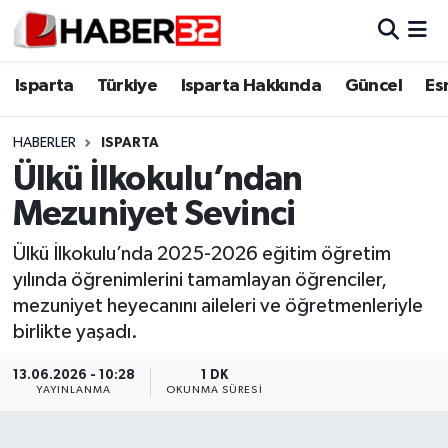
Isparta
Isparta Nöbetçi Eczaneler
Isparta
Türkiye
Isparta Hakkında
Güncel
Es
Isparta Hakkında
Isparta Hava Durumu
HABERLER
ISPARTA
Ülkü İlkokulu’ndan
Esnaf Diyor ki;
Isparta Trafik Yoğunluk Haritası
Mezuniyet Sevinci
ASAYİŞ
Süper Lig Puan Durumu ve Fikstür
Ülkü İlkokulu’nda 2025-2026 eğitim öğretim
yılında öğrenimlerini tamamlayan öğrenciler,
BİLİM VE TEKNOLOJİ
Tüm Manşetler
mezuniyet heyecanını aileleri ve öğretmenleriyle
birlikte yaşadı.
EĞİTİM
Son Dakika Haberleri
13.06.2026 - 10:28
1 DK
GENEL
Haber Arşivi
YAYINLANMA
OKUNMA SÜRESI
Güncel