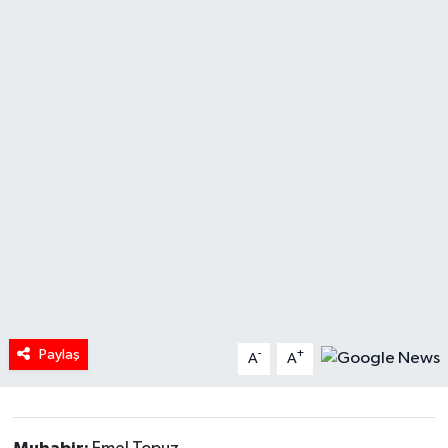
HABERDE İNSAN
İlginç
KÜLTÜR SANAT
MAGAZİN
Oyun
POLİTİKA
RESMİ İLANLAR
Paylaş
-
+
A
A
SAĞLIK
Spor