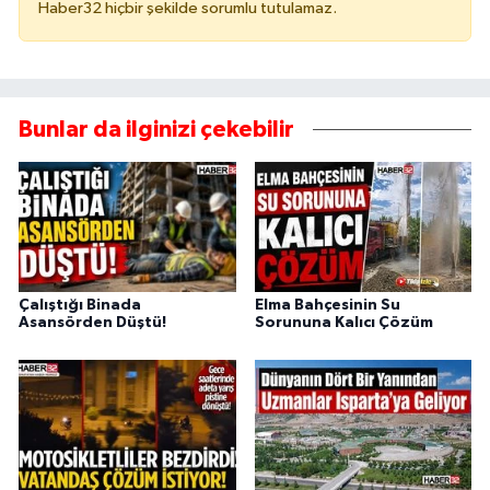
Haber32 hiçbir şekilde sorumlu tutulamaz.
Bunlar da ilginizi çekebilir
Çalıştığı Binada
Elma Bahçesinin Su
Asansörden Düştü!
Sorununa Kalıcı Çözüm