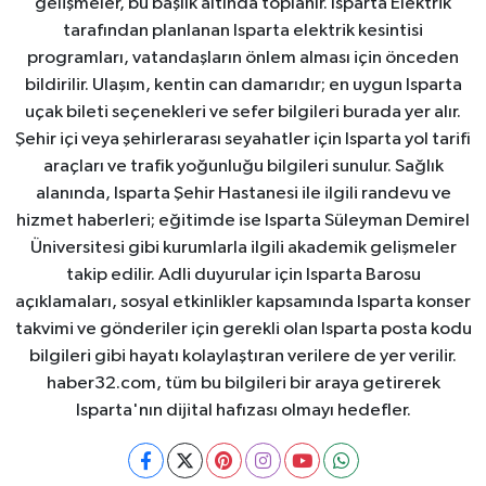
gelişmeler, bu başlık altında toplanır. Isparta Elektrik
tarafından planlanan Isparta elektrik kesintisi
programları, vatandaşların önlem alması için önceden
bildirilir. Ulaşım, kentin can damarıdır; en uygun Isparta
uçak bileti seçenekleri ve sefer bilgileri burada yer alır.
Şehir içi veya şehirlerarası seyahatler için Isparta yol tarifi
araçları ve trafik yoğunluğu bilgileri sunulur. Sağlık
alanında, Isparta Şehir Hastanesi ile ilgili randevu ve
hizmet haberleri; eğitimde ise Isparta Süleyman Demirel
Üniversitesi gibi kurumlarla ilgili akademik gelişmeler
takip edilir. Adli duyurular için Isparta Barosu
açıklamaları, sosyal etkinlikler kapsamında Isparta konser
takvimi ve gönderiler için gerekli olan Isparta posta kodu
bilgileri gibi hayatı kolaylaştıran verilere de yer verilir.
haber32.com, tüm bu bilgileri bir araya getirerek
Isparta'nın dijital hafızası olmayı hedefler.