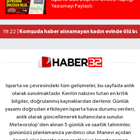
Yazışmayı Paylaştı
Tur teknesi çalışanlarının birbirine girdiği kavga
12:48 |
MOTOSİKLETLE ÇARPIŞAN OTOMOBİL GÜL HEYKE
02:26 |
Alzheimer Hastası Adamdan Saatlerdir Haber A
20:12 |
Komşuda haber alınamayan kadın evinde ölü bu
19:22 |
Isparta ve çevresindeki tüm gelişmeler, bu sayfada anlık
olarak sunulmaktadır. Kentin nabzını tutan en kritik
bilgiler, doğrulanmış kaynaklardan derlenir. Günlük
yaşamı doğrudan etkileyen Isparta hava durumu verileri,
anlık olarak güncellenerek kullanıcılara sunulur.
Meteoroloji'den alınan 5 günlük ve saatlik tahminler,
gününüzü planlamanıza yardımcı olur. Manevi açıdan