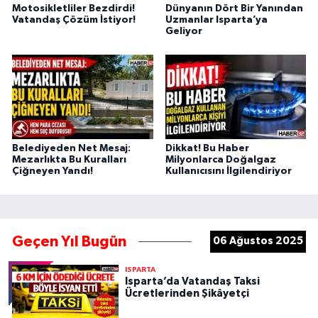
Motosikletliler Bezdirdi!
Dünyanın Dört Bir Yanından
Vatandaş Çözüm İstiyor!
Uzmanlar Isparta’ya
Geliyor
Belediyeden Net Mesaj:
Dikkat! Bu Haber
Mezarlıkta Bu Kuralları
Milyonlarca Doğalgaz
Çiğneyen Yandı!
Kullanıcısını İlgilendiriyor
Geçen Yıl Bugün
06 Ağustos 2025
ISPARTA
Isparta’da Vatandaş Taksi
Ücretlerinden Şikâyetçi