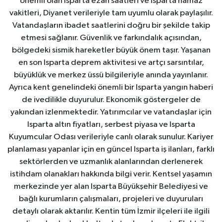
önemli olan Isparta ezan saatleri ve Isparta namaz
vakitleri, Diyanet verileriyle tam uyumlu olarak paylaşılır.
Vatandaşların ibadet saatlerini doğru bir şekilde takip
etmesi sağlanır. Güvenlik ve farkındalık açısından,
bölgedeki sismik hareketler büyük önem taşır. Yaşanan
en son Isparta deprem aktivitesi ve artçı sarsıntılar,
büyüklük ve merkez üssü bilgileriyle anında yayınlanır.
Ayrıca kent genelindeki önemli bir Isparta yangın haberi
de ivedilikle duyurulur. Ekonomik göstergeler de
yakından izlenmektedir. Yatırımcılar ve vatandaşlar için
Isparta altın fiyatları, serbest piyasa ve Isparta
Kuyumcular Odası verileriyle canlı olarak sunulur. Kariyer
planlaması yapanlar için en güncel Isparta iş ilanları, farklı
sektörlerden ve uzmanlık alanlarından derlenerek
istihdam olanakları hakkında bilgi verir. Kentsel yaşamın
merkezinde yer alan Isparta Büyükşehir Belediyesi ve
bağlı kurumların çalışmaları, projeleri ve duyuruları
detaylı olarak aktarılır. Kentin tüm İzmir ilçeleri ile ilgili