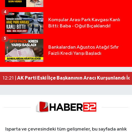
4
Komşular Arası Park Kavgası Kanlı
Bitti: Baba - Oğul Bıçaklandı!
5
Anız Yangını Kazaya Neden Oldu: 13 Araç Birbirin
17:18 |
Bankalardan Ağustos Atağı! Sıfır
Faizli Kredi Yarışı Başladı
Alevlere Teslim Olan Gecekondu Kullanılamaz H
17:08 |
Yolcu Otobüsüyle Minibüsün Çarpıştığı Kaza K
13:46 |
Faili meçhul 2 cinayet daha aydınlatıldı
13:19 |
AK Parti Eski İlçe Başkanının Aracı Kurşunlandı İd
12:21 |
Isparta ve çevresindeki tüm gelişmeler, bu sayfada anlık