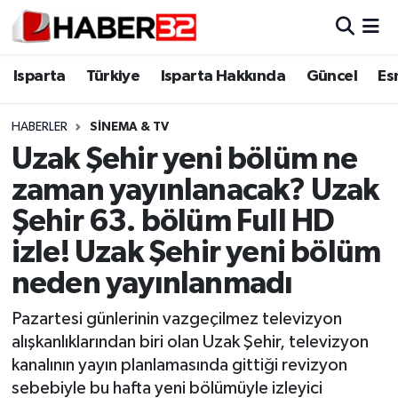
Isparta
Isparta Nöbetçi Eczaneler
Isparta
Türkiye
Isparta Hakkında
Güncel
Es
Isparta Hakkında
Isparta Hava Durumu
HABERLER
SINEMA & TV
Uzak Şehir yeni bölüm ne
Esnaf Diyor ki;
Isparta Trafik Yoğunluk Haritası
zaman yayınlanacak? Uzak
ASAYİŞ
Süper Lig Puan Durumu ve Fikstür
Şehir 63. bölüm Full HD
izle! Uzak Şehir yeni bölüm
BİLİM VE TEKNOLOJİ
Tüm Manşetler
neden yayınlanmadı
EĞİTİM
Son Dakika Haberleri
Pazartesi günlerinin vazgeçilmez televizyon
GENEL
Haber Arşivi
alışkanlıklarından biri olan Uzak Şehir, televizyon
kanalının yayın planlamasında gittiği revizyon
Güncel
sebebiyle bu hafta yeni bölümüyle izleyici