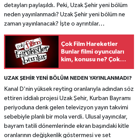
detayları paylaşıldı. Peki, Uzak Şehir yeni bölüm
neden yayınlanmadı? Uzak Şehir yeni bölüm ne
zaman yayınlanacak? İşte o ayrıntılar...
Çok Film Hareketler
Bunlar filmi oyuncuları
kim, konusu ne? Çok
Film Hareketler Bunlar
filmi nerede çekildi, ne
UZAK ŞEHİR YENİ BÖLÜM NEDEN YAYINLANMADI?
zaman
Kanal D'nin yüksek reyting oranlarıyla adından söz
ettiren iddialı projesi Uzak Şehir, Kurban Bayramı
periyoduna denk gelen televizyon yayın takvimi
sebebiyle planlı bir mola verdi. Ulusal yayıncılar,
bayram tatili dönemlerinde ekran başındaki kitle
oranlarının değişkenlik göstermesi ve set