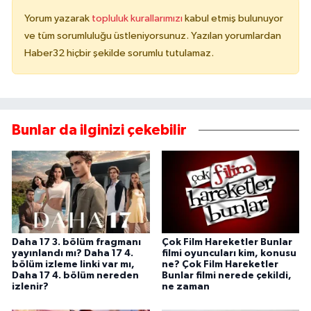
Yorum yazarak
topluluk kurallarımızı
kabul etmiş bulunuyor
ve tüm sorumluluğu üstleniyorsunuz. Yazılan yorumlardan
Haber32 hiçbir şekilde sorumlu tutulamaz.
Bunlar da ilginizi çekebilir
Daha 17 3. bölüm fragmanı
Çok Film Hareketler Bunlar
yayınlandı mı? Daha 17 4.
filmi oyuncuları kim, konusu
bölüm izleme linki var mı,
ne? Çok Film Hareketler
Daha 17 4. bölüm nereden
Bunlar filmi nerede çekildi,
izlenir?
ne zaman