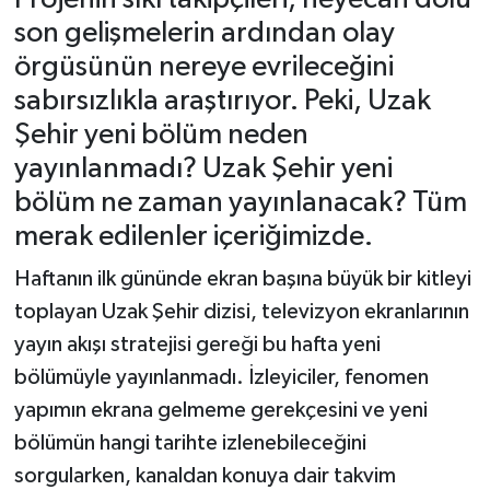
son gelişmelerin ardından olay
Tarihi Yapılarımız
örgüsünün nereye evrileceğini
sabırsızlıkla araştırıyor. Peki, Uzak
Teknoloji
Şehir yeni bölüm neden
Türkiye
yayınlanmadı? Uzak Şehir yeni
bölüm ne zaman yayınlanacak? Tüm
Yerel
merak edilenler içeriğimizde.
İletişim
Haftanın ilk gününde ekran başına büyük bir kitleyi
toplayan Uzak Şehir dizisi, televizyon ekranlarının
Künye
yayın akışı stratejisi gereği bu hafta yeni
bölümüyle yayınlanmadı. İzleyiciler, fenomen
yapımın ekrana gelmeme gerekçesini ve yeni
bölümün hangi tarihte izlenebileceğini
sorgularken, kanaldan konuya dair takvim