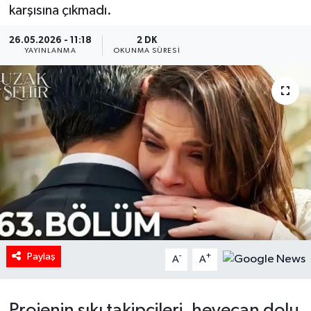
karşısına çıkmadı.
HABERDE İNSAN
26.05.2026 - 11:18
2 DK
YAYINLANMA
OKUNMA SÜRESI
İlginç
KÜLTÜR SANAT
MAGAZİN
Oyun
POLİTİKA
RESMİ İLANLAR
Paylaş
-
+
A
A
SAĞLIK
Projenin sıkı takipçileri, heyecan dolu
Spor