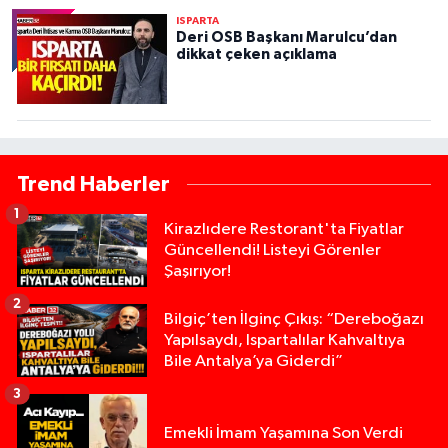
ISPARTA
Deri OSB Başkanı Marulcu’dan
dikkat çeken açıklama
Trend Haberler
1
Kirazlıdere Restorant'ta Fiyatlar
Güncellendi! Listeyi Görenler
Şaşırıyor!
2
Bilgiç’ten İlginç Çıkış: “Dereboğazı
Yapılsaydı, Ispartalılar Kahvaltıya
Bile Antalya’ya Giderdi”
3
Emekli İmam Yaşamına Son Verdi