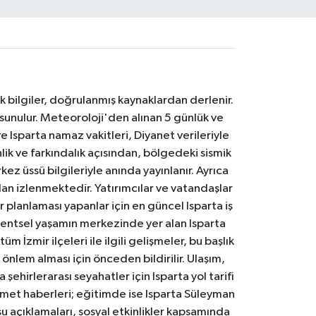
k bilgiler, doğrulanmış kaynaklardan derlenir.
 sunulur. Meteoroloji'den alınan 5 günlük ve
 Isparta namaz vakitleri, Diyanet verileriyle
lik ve farkındalık açısından, bölgedeki sismik
ez üssü bilgileriyle anında yayınlanır. Ayrıca
an izlenmektedir. Yatırımcılar ve vatandaşlar
er planlaması yapanlar için en güncel Isparta iş
. Kentsel yaşamın merkezinde yer alan Isparta
m İzmir ilçeleri ile ilgili gelişmeler, bu başlık
 önlem alması için önceden bildirilir. Ulaşım,
 şehirlerarası seyahatler için Isparta yol tarifi
 hizmet haberleri; eğitimde ise Isparta Süleyman
osu açıklamaları, sosyal etkinlikler kapsamında