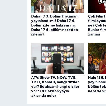
Daha 17 3. bölüm fragmanı
Çok Film 
yayınlandı mı? Daha 17 4.
filmi oyun
bölüm izleme linki var mı,
ne? Çok F
Daha 17 4. bölüm nereden
Bunlar fil
izlenir?
zaman
ATV, Show TV, NOW, TV8,
Halef 36.
TRT1, Kanal D, hangi diziler
yayınlandı
var? Bu akşam hangi diziler
bölüm tek 
var? 18 Haziran yayın
nereden i
akışında neler