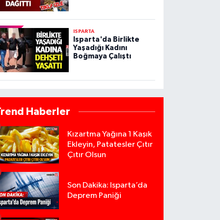
ISPARTA
Isparta'da Birlikte
Yaşadığı Kadını
Boğmaya Çalıştı
Trend Haberler
Kızartma Yağına 1 Kaşık
Ekleyin, Patatesler Çıtır
Çıtır Olsun
Son Dakika: Isparta’da
Deprem Paniği