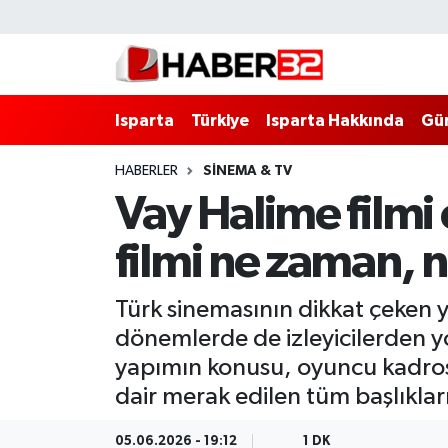
Isparta
Isparta Nöbetçi Eczaneler
Isparta
Türkiye
Isparta Hakkında
Gü
Isparta Hakkında
Isparta Hava Durumu
HABERLER
SINEMA & TV
Esnaf Diyor ki;
Isparta Trafik Yoğunluk Haritası
Vay Halime filmi
ASAYİŞ
Süper Lig Puan Durumu ve Fikstür
filmi ne zaman, 
BİLİM VE TEKNOLOJİ
Tüm Manşetler
Türk sinemasının dikkat çeken 
EĞİTİM
Son Dakika Haberleri
dönemlerde de izleyicilerden y
yapımın konusu, oyuncu kadrosu 
GENEL
Haber Arşivi
dair merak edilen tüm başlıkları
Güncel
05.06.2026 - 19:12
1 DK