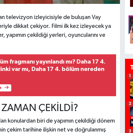
 televizyon izleyicisiyle de buluşan Vay
riyle dikkat çekiyor. Filmi ilk kez izleyecek ya
r, yapımın çekildiği yerleri, oyuncularını ve
lüm fragmanı yayınlandı mı? Daha 17 4.
linki var mı, Daha 17 4. bölüm nereden
1
e
2
E ZAMAN ÇEKİLDİ?
ırılan konulardan biri de yapımın çekildiği dönem
n çekim tarihine ilişkin net ve doğrulanmış
3