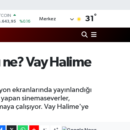
ITCOIN
4.643,95
%0.16
°
31
Merkez
OLAR
7,6006
%0.06
URO
5,0250
%0.02
ERLİN
4,2398
%0.2
RAM ALTIN
u ne? Vay Halime
13.94
%0.32
ST100
.768
%48
zyon ekranlarında yayınlandığı
a yapan sinemaseverler,
maya çalışıyor. Vay Halime'ye
-
+