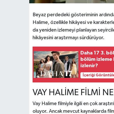
Tarihi Yapılarımız
Beyaz perdedeki gösteriminin ardından
Halime, özellikle hikâyesi ve karakterle
Teknoloji
da yeniden izlemeyi planlayan seyircile
hikâyesini araştırmayı sürdürüyor.
Türkiye
Yerel
Daha 17 3. bö
bölüm izleme 
İletişim
izlenir?
İçeriği Görüntül
Künye
VAY HALİME FİLMİ N
Vay Halime filmiyle ilgili en çok araşt
oluyor. Ancak mevcut kaynaklarda filmi