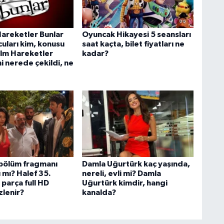
Hareketler Bunlar
Oyuncak Hikayesi 5 seansları
cuları kim, konusu
saat kaçta, bilet fiyatları ne
ilm Hareketler
kadar?
mi nerede çekildi, ne
 bölüm fragmanı
Damla Uğurtürk kaç yaşında,
 mı? Halef 35.
nereli, evli mi? Damla
parça full HD
Uğurtürk kimdir, hangi
zlenir?
kanalda?