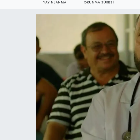
YAYINLANMA
OKUNMA SÜRESI
HABERDE İNSAN
İlginç
KÜLTÜR SANAT
MAGAZİN
Oyun
POLİTİKA
RESMİ İLANLAR
SAĞLIK
Spor