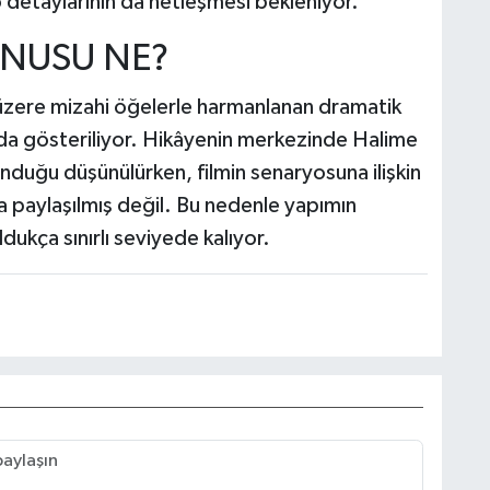
o detaylarının da netleşmesi bekleniyor.
ONUSU NE?
 üzere mizahi öğelerle harmanlanan dramatik
ında gösteriliyor. Hikâyenin merkezinde Halime
lunduğu düşünülürken, filmin senaryosuna ilişkin
 paylaşılmış değil. Bu nedenle yapımın
ldukça sınırlı seviyede kalıyor.