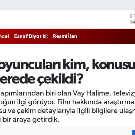
B
6
D
4
E
ncel
Esnaf Diyor ki;
Resmi İlan
5
ST
6
G
 oyuncuları kim, konus
65
Bİ
nerede çekildi?
13
yapımlarından biri olan Vay Halime, televi
oğun ilgi görüyor. Film hakkında araştırm
ve çekim detaylarıyla ilgili bilgilere ulaş
 bir araya getirdik.