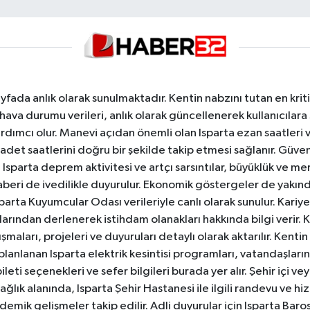
yfada anlık olarak sunulmaktadır. Kentin nabzını tutan en kriti
va durumu verileri, anlık olarak güncellenerek kullanıcılara
dımcı olur. Manevi açıdan önemli olan Isparta ezan saatleri ve
badet saatlerini doğru bir şekilde takip etmesi sağlanır. Güven
sparta deprem aktivitesi ve artçı sarsıntılar, büyüklük ve merk
aberi de ivedilikle duyurulur. Ekonomik göstergeler de yakınd
 Isparta Kuyumcular Odası verileriyle canlı olarak sunulur. Kariy
anlarından derlenerek istihdam olanakları hakkında bilgi verir
aları, projeleri ve duyuruları detaylı olarak aktarılır. Kentin tü
 planlanan Isparta elektrik kesintisi programları, vatandaşların
ti seçenekleri ve sefer bilgileri burada yer alır. Şehir içi veya
 Sağlık alanında, Isparta Şehir Hastanesi ile ilgili randevu ve
ademik gelişmeler takip edilir. Adli duyurular için Isparta Bar