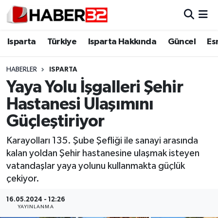
Isparta
Isparta Nöbetçi Eczaneler
Isparta
Türkiye
Isparta Hakkında
Güncel
Es
Isparta Hakkında
Isparta Hava Durumu
HABERLER
ISPARTA
Yaya Yolu İşgalleri Şehir
Esnaf Diyor ki;
Isparta Trafik Yoğunluk Haritası
Hastanesi Ulaşımını
ASAYİŞ
Süper Lig Puan Durumu ve Fikstür
Güçleştiriyor
BİLİM VE TEKNOLOJİ
Tüm Manşetler
Karayolları 135. Şube Şefliği ile sanayi arasında
kalan yoldan Şehir hastanesine ulaşmak isteyen
EĞİTİM
Son Dakika Haberleri
vatandaşlar yaya yolunu kullanmakta güçlük
çekiyor.
GENEL
Haber Arşivi
16.05.2024 - 12:26
YAYINLANMA
Güncel