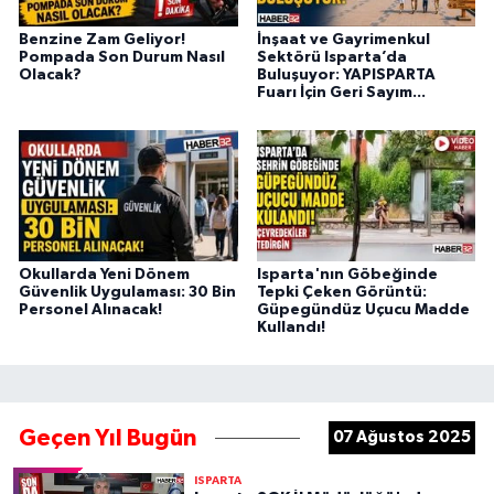
Benzine Zam Geliyor!
İnşaat ve Gayrimenkul
Pompada Son Durum Nasıl
Sektörü Isparta’da
Olacak?
Buluşuyor: YAPISPARTA
Fuarı İçin Geri Sayım...
Okullarda Yeni Dönem
Isparta'nın Göbeğinde
Güvenlik Uygulaması: 30 Bin
Tepki Çeken Görüntü:
Personel Alınacak!
Güpegündüz Uçucu Madde
Kullandı!
Geçen Yıl Bugün
07 Ağustos 2025
ISPARTA