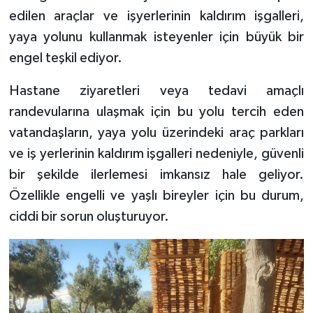
edilen araçlar ve işyerlerinin kaldırım işgalleri,
Tarihi Yapılarımız
yaya yolunu kullanmak isteyenler için büyük bir
engel teşkil ediyor.
Teknoloji
Hastane ziyaretleri veya tedavi amaçlı
Türkiye
randevularına ulaşmak için bu yolu tercih eden
vatandaşların, yaya yolu üzerindeki araç parkları
Yerel
ve iş yerlerinin kaldırım işgalleri nedeniyle, güvenli
bir şekilde ilerlemesi imkansız hale geliyor.
İletişim
Özellikle engelli ve yaşlı bireyler için bu durum,
Künye
ciddi bir sorun oluşturuyor.