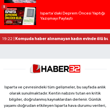
5
Tur teknesi çalışanlarının birbirine girdiği kavga
12:48 |
Isparta’daki Deprem Öncesi Yaptığı
Yazışmayı Paylaştı
MOTOSİKLETLE ÇARPIŞAN OTOMOBİL GÜL HEYKE
02:26 |
Alzheimer Hastası Adamdan Saatlerdir Haber A
20:12 |
Komşuda haber alınamayan kadın evinde ölü bu
19:22 |
Yığılca'da kardeşler arasındaki silahlı kavgada 
13:00 |
Isparta ve çevresindeki tüm gelişmeler, bu sayfada anlık
olarak sunulmaktadır. Kentin nabzını tutan en kritik
bilgiler, doğrulanmış kaynaklardan derlenir. Günlük
yaşamı doğrudan etkileyen Isparta hava durumu verileri,