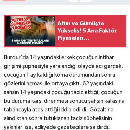
Tarihi Yapılarımız
Altın ve Gümüşte
Teknoloji
Yükseliş! 5 Ana Faktör
Piyasaları
Türkiye
Hareketlendirdi
Burdur'da 14 yaşındaki erkek çocuğun intihar
Yerel
girişimi şüphesiyle yaralandığı olayda acı gerçek,
İletişim
çocuğun 1 ay kaldığı koma durumundan sonra
gözlerini açması ile ortaya çıktı. 62 yaşındaki
Künye
şahsın 14 yaşındaki çocuğu taciz ettiği, çocuğun
bu duruma karşı direnmesi sonucu şahsın kafasına
tabancayla ateş ettiği iddia edildi. Gözaltına
alındıktan sonra tutuklanan taciz şüphelisinin
yakınları ise, adliyede gazetecilere saldırdı.