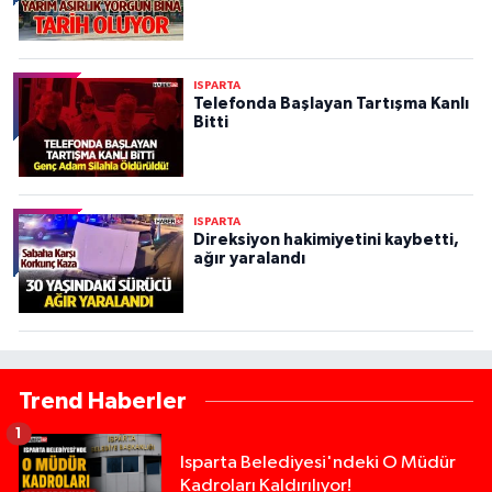
ISPARTA
Telefonda Başlayan Tartışma Kanlı
Bitti
ISPARTA
Direksiyon hakimiyetini kaybetti,
ağır yaralandı
Trend Haberler
1
Isparta Belediyesi'ndeki O Müdür
Kadroları Kaldırılıyor!