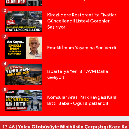
2
Kirazlıdere Restorant'ta Fiyatlar
Güncellendi! Listeyi Görenler
Şaşırıyor!
3
Emekli İmam Yaşamına Son Verdi
4
Isparta'ya Yeni Bir AVM Daha
Geliyor!
5
Isparta’da Silah Operasyonu: 165 Tabanca Ele Ge
19:36 |
Komşular Arası Park Kavgası Kanlı
Bitti: Baba - Oğul Bıçaklandı!
Anız Yangını Kazaya Neden Oldu: 13 Araç Birbirin
17:18 |
Alevlere Teslim Olan Gecekondu Kullanılamaz H
17:08 |
Alevlere teslim olan gecekondu kullanılamaz hal
13:48 |
Yolcu Otobüsüyle Minibüsün Çarpıştığı Kaza K
13:46 |