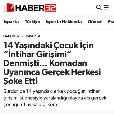
Isparta
Isparta Nöbetçi Eczaneler
Isparta
Türkiye
Isparta Hakkında
Güncel
Es
Isparta Hakkında
Isparta Hava Durumu
HABERLER
ISPARTA
14 Yaşındaki Çocuk İçin
Esnaf Diyor ki;
Isparta Trafik Yoğunluk Haritası
“İntihar Girişimi”
ASAYİŞ
Süper Lig Puan Durumu ve Fikstür
Denmişti… Komadan
Uyanınca Gerçek Herkesi
BİLİM VE TEKNOLOJİ
Tüm Manşetler
Şoke Etti
EĞİTİM
Son Dakika Haberleri
Burdur'da 14 yaşındaki erkek çocuğun intihar
GENEL
Haber Arşivi
girişimi şüphesiyle yaralandığı olayda acı gerçek,
çocuğun 1 ay kaldığı kom
Güncel