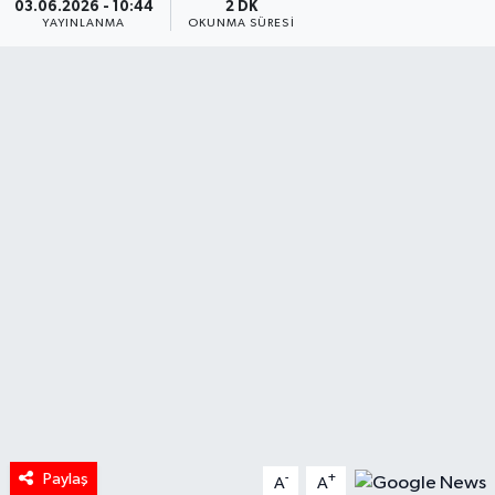
03.06.2026 - 10:44
2 DK
YAYINLANMA
OKUNMA SÜRESI
HABERDE İNSAN
İlginç
KÜLTÜR SANAT
MAGAZİN
Oyun
POLİTİKA
RESMİ İLANLAR
SAĞLIK
Paylaş
-
+
A
A
Spor