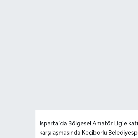
HABERDE İNSAN
İlginç
KÜLTÜR SANAT
MAGAZİN
Oyun
POLİTİKA
RESMİ İLANLAR
SAĞLIK
Isparta'da Bölgesel Amatör Lig'e katıl
karşılaşmasında Keçiborlu Belediyes
Spor