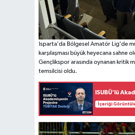
Isparta'da Bölgesel Amatör Lig'de mü
karşılaşması büyük heyecana sahne o
Gençlikspor arasında oynanan kritik m
temsilcisi oldu.
ISUBÜ’lü Akad
İçeriği Görüntül