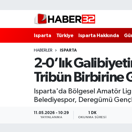
Isparta
Isparta Nöbetçi Eczaneler
Isparta
Türkiye
Isparta Hakkında
Gü
Isparta Hakkında
Isparta Hava Durumu
HABERLER
ISPARTA
Esnaf Diyor ki;
Isparta Trafik Yoğunluk Haritası
2-0’lık Galibiyet
ASAYİŞ
Süper Lig Puan Durumu ve Fikstür
Tribün Birbirine 
BİLİM VE TEKNOLOJİ
Tüm Manşetler
Isparta'da Bölgesel Amatör Lig'
EĞİTİM
Son Dakika Haberleri
Belediyespor, Deregümü Gençli
GENEL
Haber Arşivi
11.05.2026 - 10:29
1 DK
YAYINLANMA
OKUNMA SÜRESI
Güncel