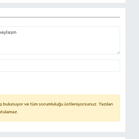
ş bulunuyor ve tüm sorumluluğu üstleniyorsunuz. Yazılan
utulamaz.