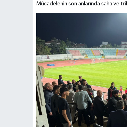
Mücadelenin son anlarında saha ve tri
Tarihi Yapılarımız
Teknoloji
Türkiye
Yerel
İletişim
Künye