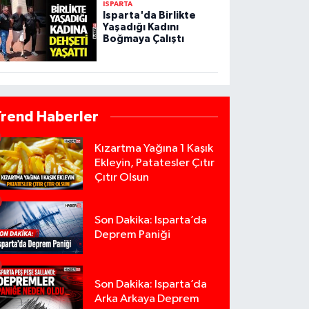
ISPARTA
Isparta'da Birlikte
Yaşadığı Kadını
Boğmaya Çalıştı
Trend Haberler
Kızartma Yağına 1 Kaşık
Ekleyin, Patatesler Çıtır
Çıtır Olsun
Son Dakika: Isparta’da
Deprem Paniği
Son Dakika: Isparta’da
Arka Arkaya Deprem