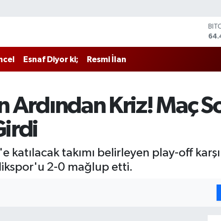
DO
47,
EU
55
ncel
Esnaf Diyor ki;
Resmi İlan
STE
64,
GRA
651
in Ardından Kriz! Maç 
BİS
13.
Girdi
BIT
64.
e katılacak takımı belirleyen play-off kar
kspor'u 2-0 mağlup etti.