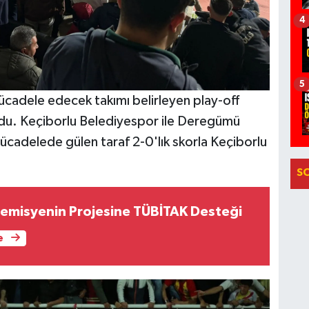
4
5
cadele edecek takımı belirleyen play-off
ldu. Keçiborlu Belediyespor ile Deregümü
ücadelede gülen taraf 2-0'lık skorla Keçiborlu
S
emisyenin Projesine TÜBİTAK Desteği
e