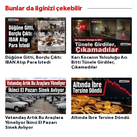
Bunlar da ilginizi çekebilir
Düğüne Gitti, Borçlu Çıktı:
Karı Kocanın Yolculuğu Acı
IBAN Atıp Para İstedi
Bitti Tünele Girdiler,
Çıkamadılar
Vatandaş Artık Bu Araçlara
Altında İbre Tersine Döndü
Yöneliyor İkinci El Pazarı
Sinek Avlıyor