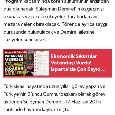
Program kapsamında tören sunumunun ardından
dua okunacak, Süleyman Demirel’in özgeçmişi
Tarihi Yapılarımız
okunacak ve protokol üyeleri tarafından anıt
mezara çelenk bırakılacak. Törende ayrıca saygı
Teknoloji
duruşunda bulunulacak ve Demirel ailesine
Türkiye
taziyeler sunulacak.
Yerel
Ekonomik Sıkıntılar
Vatandaşı Vurdu!
İletişim
Isparta’da Çok Sayıda
Taşınmaz İcradan
Künye
Satılıyor
Türk siyasi hayatında uzun yıllar görev yapan ve
Türkiye’nin 9’uncu Cumhurbaşkanı olarak görev
üstlenen Süleyman Demirel, 17 Haziran 2015
tarihinde hayatını kaybetmişti.