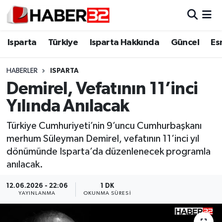
Isparta
Isparta Nöbetçi Eczaneler
Isparta
Türkiye
Isparta Hakkında
Güncel
Es
Isparta Hakkında
Isparta Hava Durumu
HABERLER
ISPARTA
Demirel, Vefatının 11’inci
Esnaf Diyor ki;
Isparta Trafik Yoğunluk Haritası
Yılında Anılacak
ASAYİŞ
Süper Lig Puan Durumu ve Fikstür
Türkiye Cumhuriyeti’nin 9’uncu Cumhurbaşkanı
merhum Süleyman Demirel, vefatının 11’inci yıl
BİLİM VE TEKNOLOJİ
Tüm Manşetler
dönümünde Isparta’da düzenlenecek programla
anılacak.
EĞİTİM
Son Dakika Haberleri
12.06.2026 - 22:06
1 DK
GENEL
Haber Arşivi
YAYINLANMA
OKUNMA SÜRESI
Güncel