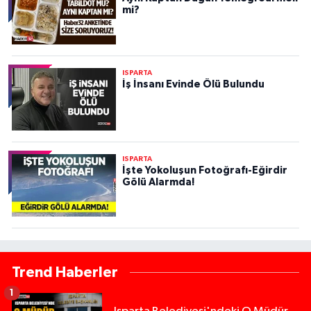
mi?
ISPARTA
İş İnsanı Evinde Ölü Bulundu
ISPARTA
İşte Yokoluşun Fotoğrafı-Eğirdir
Gölü Alarmda!
Trend Haberler
1