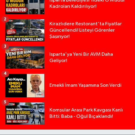
Isparta Belediyesi'ndeki O Müdür
Kadroları Kaldırılıyor!
2
Kirazlıdere Restorant'ta Fiyatlar
Güncellendi! Listeyi Görenler
Şaşırıyor!
3
Isparta'ya Yeni Bir AVM Daha
Geliyor!
4
Emekli İmam Yaşamına Son Verdi
5
14 ve 16 Yaşlarındaki Kız Kardeşlerden Haber Al
02:19 |
Komşular Arası Park Kavgası Kanlı
Bitti: Baba - Oğul Bıçaklandı!
Demirkapı Tüneli'nde feci kaza: Yaşlı çift hayatın
17:30 |
Takla atan otomobil palmiye ağacına çarptı: 1 ya
15:00 |
Tarsus'taki silahlı kavgada ölü sayısı 2'ye yükse
13:48 |