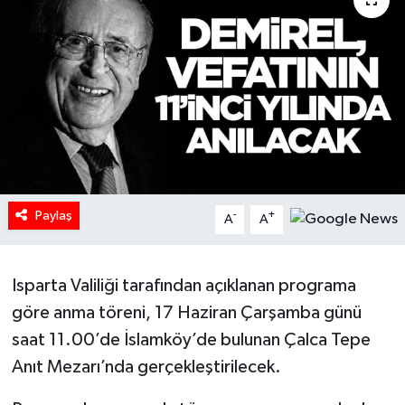
HABERDE İNSAN
İlginç
KÜLTÜR SANAT
MAGAZİN
Paylaş
Oyun
-
+
A
A
POLİTİKA
Isparta Valiliği tarafından açıklanan programa
RESMİ İLANLAR
göre anma töreni, 17 Haziran Çarşamba günü
saat 11.00’de İslamköy’de bulunan Çalca Tepe
SAĞLIK
Anıt Mezarı’nda gerçekleştirilecek.
Spor