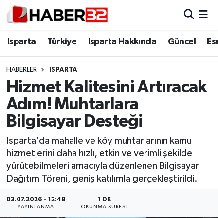
Isparta
Isparta Nöbetçi Eczaneler
Isparta
Türkiye
Isparta Hakkında
Güncel
Es
Isparta Hakkında
Isparta Hava Durumu
HABERLER
ISPARTA
Hizmet Kalitesini Artıracak
Esnaf Diyor ki;
Isparta Trafik Yoğunluk Haritası
Adım! Muhtarlara
ASAYİŞ
Süper Lig Puan Durumu ve Fikstür
Bilgisayar Desteği
BİLİM VE TEKNOLOJİ
Tüm Manşetler
Isparta'da mahalle ve köy muhtarlarının kamu
hizmetlerini daha hızlı, etkin ve verimli şekilde
EĞİTİM
Son Dakika Haberleri
yürütebilmeleri amacıyla düzenlenen Bilgisayar
Dağıtım Töreni, geniş katılımla gerçekleştirildi.
GENEL
Haber Arşivi
03.07.2026 - 12:48
1 DK
YAYINLANMA
OKUNMA SÜRESI
Güncel