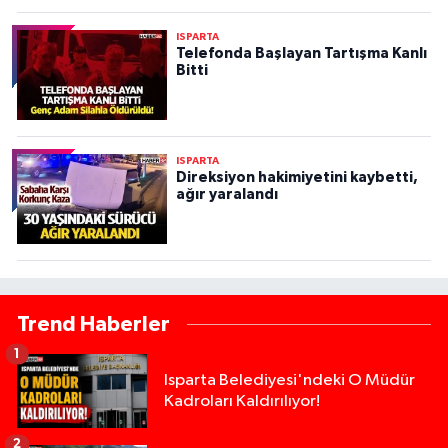
ISPARTA
Telefonda Başlayan Tartışma Kanlı
Bitti
ISPARTA
Direksiyon hakimiyetini kaybetti,
ağır yaralandı
Trend Haberler
1
Isparta Belediyesi'ndeki O Müdür
Kadroları Kaldırılıyor!
2