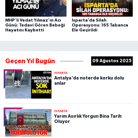
MHP’li Vedat Yılmaz’ın Acı
Isparta’da Silah
Günü: Tedavi Gören Bebeği
Operasyonu: 165 Tabanca
Hayatını Kaybetti
Ele Geçirildi
Geçen Yıl Bugün
09 Ağustos 2025
ISPARTA
Antalya'da noterde korku dolu
anlar
ISPARTA
Yarım Asırlık Yorgun Bina Tarih
Oluyor