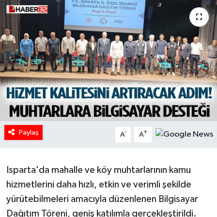
HABERDE İNSAN
İlginç
KÜLTÜR SANAT
MAGAZİN
Oyun
Paylaş
-
+
A
A
POLİTİKA
RESMİ İLANLAR
Isparta'da mahalle ve köy muhtarlarının kamu
hizmetlerini daha hızlı, etkin ve verimli şekilde
SAĞLIK
yürütebilmeleri amacıyla düzenlenen Bilgisayar
Dağıtım Töreni, geniş katılımla gerçekleştirildi.
Spor