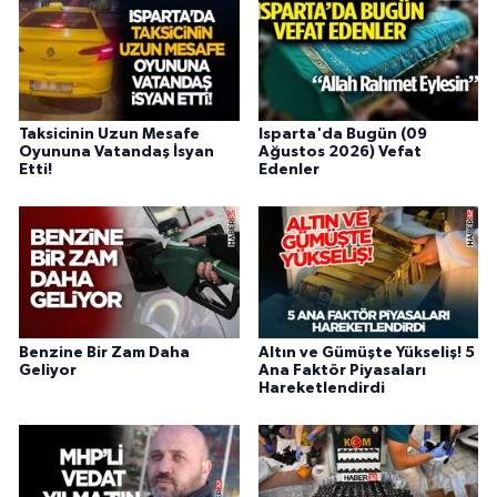
Taksicinin Uzun Mesafe
Isparta'da Bugün (09
Oyununa Vatandaş İsyan
Ağustos 2026) Vefat
Etti!
Edenler
Benzine Bir Zam Daha
Altın ve Gümüşte Yükseliş! 5
Geliyor
Ana Faktör Piyasaları
Hareketlendirdi