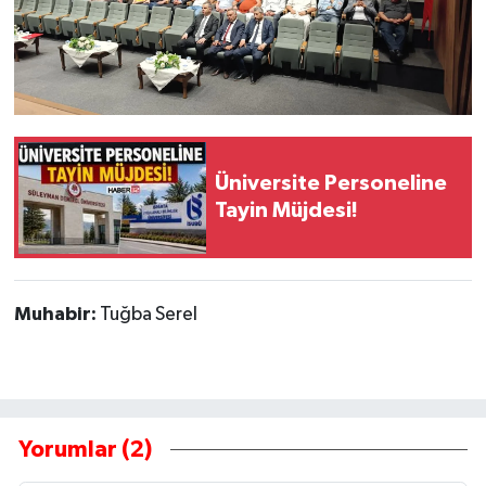
Üniversite Personeline
Tayin Müjdesi!
Muhabir:
Tuğba Serel
Yorumlar (2)