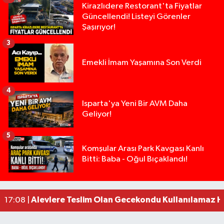
Kirazlıdere Restorant'ta Fiyatlar
Güncellendi! Listeyi Görenler
Şaşırıyor!
3
Emekli İmam Yaşamına Son Verdi
4
Isparta'ya Yeni Bir AVM Daha
Geliyor!
5
Tarsus'ta silahlı kavga: Kuzenlerden biri öldü, d
09:47 |
Komşular Arası Park Kavgası Kanlı
Bitti: Baba - Oğul Bıçaklandı!
Milyonluk miras kavgasında anne-kız yüzleşti: 
09:43 |
Isparta’da Silah Operasyonu: 165 Tabanca Ele Ge
19:36 |
Anız Yangını Kazaya Neden Oldu: 13 Araç Birbirin
17:18 |
Alevlere Teslim Olan Gecekondu Kullanılamaz H
17:08 |