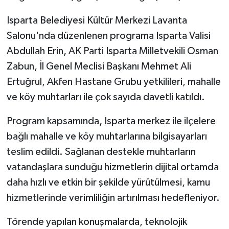
Isparta Belediyesi Kültür Merkezi Lavanta
Tarihi Yapılarımız
Salonu'nda düzenlenen programa Isparta Valisi
Teknoloji
Abdullah Erin, AK Parti Isparta Milletvekili Osman
Zabun, İl Genel Meclisi Başkanı Mehmet Ali
Türkiye
Ertuğrul, Akfen Hastane Grubu yetkilileri, mahalle
ve köy muhtarları ile çok sayıda davetli katıldı.
Yerel
Program kapsamında, Isparta merkez ile ilçelere
İletişim
bağlı mahalle ve köy muhtarlarına bilgisayarları
teslim edildi. Sağlanan destekle muhtarların
Künye
vatandaşlara sunduğu hizmetlerin dijital ortamda
daha hızlı ve etkin bir şekilde yürütülmesi, kamu
hizmetlerinde verimliliğin artırılması hedefleniyor.
Törende yapılan konuşmalarda, teknolojik