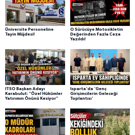
Üniversite Personeline
O Sürücüye Motosikletin
Tayin Müjdesi!
Değerinden Fazla Ceza
Yazıldı!
ITSO Başkan Adayı
Isparta'da 'Genç
Karabulut: "Özel Hükümler
Girişimcilerin Geleceği
Yatırımın Önünü Kesiyor"
Toplantısı'