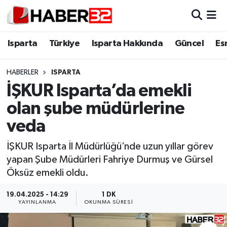
Isparta
Isparta Nöbetçi Eczaneler
Isparta
Türkiye
Isparta Hakkında
Güncel
Es
Isparta Hakkında
Isparta Hava Durumu
HABERLER
ISPARTA
İŞKUR Isparta’da emekli
Esnaf Diyor ki;
Isparta Trafik Yoğunluk Haritası
olan şube müdürlerine
ASAYİŞ
Süper Lig Puan Durumu ve Fikstür
veda
BİLİM VE TEKNOLOJİ
Tüm Manşetler
İŞKUR Isparta İl Müdürlüğü’nde uzun yıllar görev
yapan Şube Müdürleri Fahriye Durmuş ve Gürsel
EĞİTİM
Son Dakika Haberleri
Öksüz emekli oldu.
GENEL
Haber Arşivi
19.04.2025 - 14:29
1 DK
YAYINLANMA
OKUNMA SÜRESI
Güncel