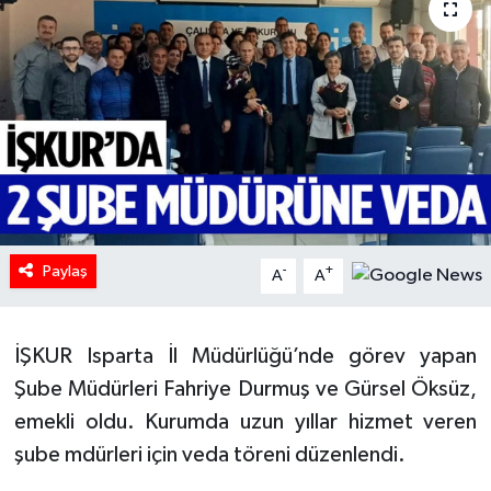
HABERDE İNSAN
İlginç
KÜLTÜR SANAT
MAGAZİN
Oyun
Paylaş
-
+
A
A
POLİTİKA
İŞKUR Isparta İl Müdürlüğü’nde görev yapan
RESMİ İLANLAR
Şube Müdürleri Fahriye Durmuş ve Gürsel Öksüz,
emekli oldu. Kurumda uzun yıllar hizmet veren
SAĞLIK
şube mdürleri için veda töreni düzenlendi.
Spor