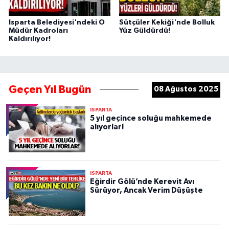
Isparta Belediyesi'ndeki O
Sütçüler Kekiği'nde Bolluk
Müdür Kadroları
Yüz Güldürdü!
Kaldırılıyor!
Geçen Yıl Bugün
08 Ağustos 2025
ISPARTA
5 yıl geçince soluğu mahkemede
alıyorlar!
ISPARTA
Eğirdir Gölü’nde Kerevit Avı
Sürüyor, Ancak Verim Düşüşte