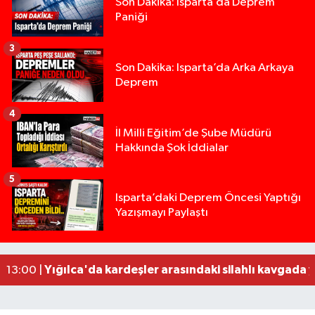
Son Dakika: Isparta’da Deprem
Paniği
3
Son Dakika: Isparta’da Arka Arkaya
Deprem
4
İl Milli Eğitim’de Şube Müdürü
Hakkında Şok İddialar
5
Tur teknesi çalışanlarının birbirine girdiği kavga
12:48 |
Isparta’daki Deprem Öncesi Yaptığı
Yazışmayı Paylaştı
MOTOSİKLETLE ÇARPIŞAN OTOMOBİL GÜL HEYKE
02:26 |
Alzheimer Hastası Adamdan Saatlerdir Haber A
20:12 |
Komşuda haber alınamayan kadın evinde ölü bu
19:22 |
Yığılca'da kardeşler arasındaki silahlı kavgada 
13:00 |