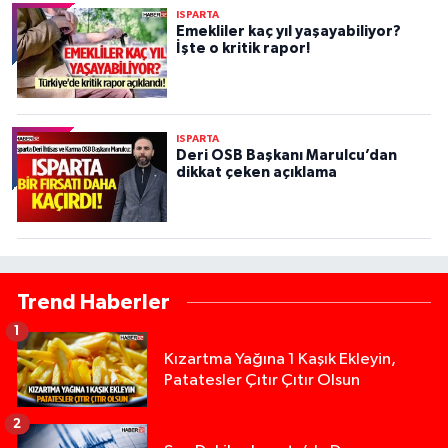
ISPARTA
Emekliler kaç yıl yaşayabiliyor?
İşte o kritik rapor!
ISPARTA
Deri OSB Başkanı Marulcu’dan
dikkat çeken açıklama
Trend Haberler
1
Kızartma Yağına 1 Kaşık Ekleyin,
Patatesler Çıtır Çıtır Olsun
2