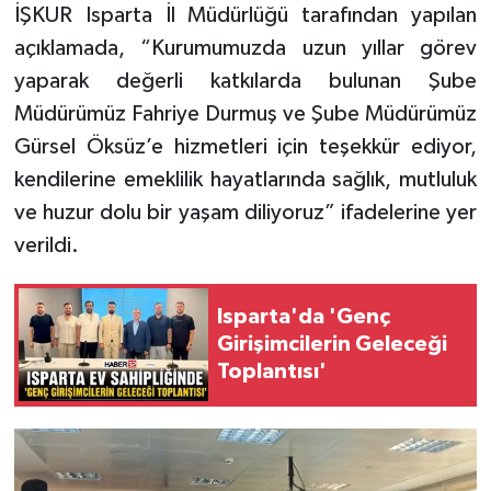
İŞKUR Isparta İl Müdürlüğü tarafından yapılan
açıklamada, “Kurumumuzda uzun yıllar görev
Tarihi Yapılarımız
yaparak değerli katkılarda bulunan Şube
Teknoloji
Müdürümüz Fahriye Durmuş ve Şube Müdürümüz
Gürsel Öksüz’e hizmetleri için teşekkür ediyor,
Türkiye
kendilerine emeklilik hayatlarında sağlık, mutluluk
ve huzur dolu bir yaşam diliyoruz” ifadelerine yer
Yerel
verildi.
İletişim
Isparta'da 'Genç
Künye
Girişimcilerin Geleceği
Toplantısı'