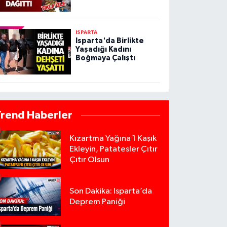
ISPARTA
Isparta'da Birlikte
Yaşadığı Kadını
Boğmaya Çalıştı
Trend Haberler
Kızartma Yağına 1 Kaşık
Ekleyin, Patatesler Çıtır
Çıtır Olsun
Son Dakika: Isparta’da
Deprem Paniği