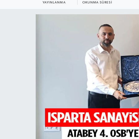
YAYINLANMA
OKUNMA SÜRESI
HABERDE İNSAN
İlginç
KÜLTÜR SANAT
MAGAZİN
Oyun
POLİTİKA
RESMİ İLANLAR
SAĞLIK
Spor