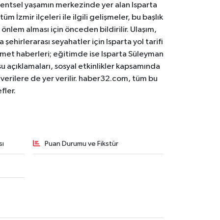
. Kentsel yaşamın merkezinde yer alan Isparta
m İzmir ilçeleri ile ilgili gelişmeler, bu başlık
 önlem alması için önceden bildirilir. Ulaşım,
 şehirlerarası seyahatler için Isparta yol tarifi
 hizmet haberleri; eğitimde ise Isparta Süleyman
osu açıklamaları, sosyal etkinlikler kapsamında
n verilere de yer verilir. haber32.com, tüm bu
fler.
sı
Puan Durumu ve Fikstür