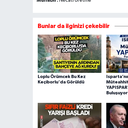
Muhabir:
Necati Üretme
Bunlar da ilginizi çekebilir
Loplu Örümcek Bu Kez
Isparta’n
Keçiborlu'da Görüldü
Müteahhitl
YAPISPART
Buluşuyor