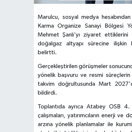
Tarihi Yapılarımız
Marulcu, sosyal medya hesabından y
Karma Organize Sanayi Bölgesi Yö
Teknoloji
Mehmet Şanlı'yı ziyaret ettiklerin
doğalgaz altyapı sürecine ilişkin 
Türkiye
belirtti.
Yerel
Gerçekleştirilen görüşmeler sonucund
İletişim
yönelik başvuru ve resmi süreçlerin 
takvim doğrultusunda Mart 2027'd
Künye
bildirdi.
Toplantıda ayrıca Atabey OSB 4.
çalışmaları, yatırımcıların enerji ve d
arzına yönelik planlamalar ile kurum