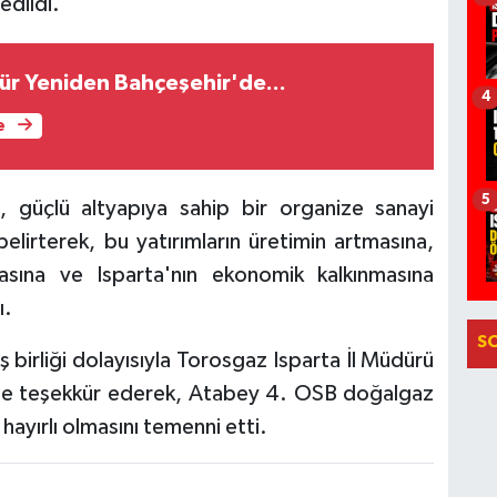
dedildi.
ür Yeniden Bahçeşehir'de...
4
e
5
, güçlü altyapıya sahip bir organize sanayi
belirterek, bu yatırımların üretimin artmasına,
masına ve Isparta'nın ekonomik kalkınmasına
ı.
S
ş birliği dolayısıyla Torosgaz Isparta İl Müdürü
rine teşekkür ederek, Atabey 4. OSB doğalgaz
 hayırlı olmasını temenni etti.