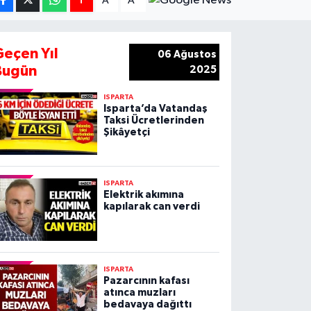
A
A
Geçen Yıl
06 Ağustos
Bugün
2025
ISPARTA
Isparta’da Vatandaş
Taksi Ücretlerinden
Şikâyetçi
ISPARTA
Elektrik akımına
kapılarak can verdi
ISPARTA
Pazarcının kafası
atınca muzları
bedavaya dağıttı