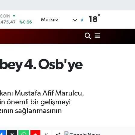
°
TCOIN
18
Merkez
.475,47
%0.66
LAR
,5971
%0.05
RO
,1336
%0.18
ERLİN
,2534
%0.22
abey 4. Osb'ye
AM ALTIN
27.85
%0.54
ST100
.703
%0
kanı Mustafa Afif Marulcu,
in önemli bir gelişmeyi
zının sağlanmasının
-
+