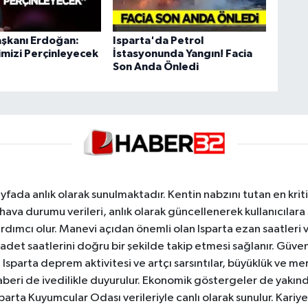
şkanı Erdoğan:
Isparta'da Petrol
iğimizi Perçinleyecek
İstasyonunda Yangın! Facia
Son Anda Önledi
yfada anlık olarak sunulmaktadır. Kentin nabzını tutan en kriti
va durumu verileri, anlık olarak güncellenerek kullanıcılara
dımcı olur. Manevi açıdan önemli olan Isparta ezan saatleri ve
badet saatlerini doğru bir şekilde takip etmesi sağlanır. Güven
sparta deprem aktivitesi ve artçı sarsıntılar, büyüklük ve merk
aberi de ivedilikle duyurulur. Ekonomik göstergeler de yakınd
 Isparta Kuyumcular Odası verileriyle canlı olarak sunulur. Kariy