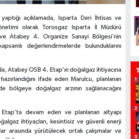
aptığı açıklamada, Isparta Deri İhtisas ve
netimi olarak Torosgaz Isparta İl Müdürü
i ve Atabey 4. Organize Sanayi Bölgesi'nin
kapsamlı değerlendirmelerde bulunduklarını
a, Atabey OSB 4. Etap'ın doğalgaz ihtiyacına
hazırlandığını ifade eden Marulcu, planlanan
1
e bölgeye doğalgaz arzının sağlanacağını
2
 Etap'ta devam eden ve planlanan altyapı
oğalgaz ihtiyaçları, kesintisiz ve güvenli enerji
lar arasında yürütülecek ortak çalışmalar ve
3