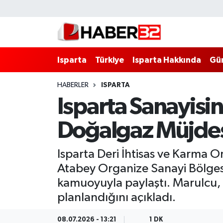
Isparta
Isparta Nöbetçi Eczaneler
Isparta
Türkiye
Isparta Hakkında
Gü
Isparta Hakkında
Isparta Hava Durumu
HABERLER
ISPARTA
Esnaf Diyor ki;
Isparta Trafik Yoğunluk Haritası
Isparta Sanayisi
ASAYİŞ
Süper Lig Puan Durumu ve Fikstür
Doğalgaz Müjde
BİLİM VE TEKNOLOJİ
Tüm Manşetler
Isparta Deri İhtisas ve Karma 
EĞİTİM
Son Dakika Haberleri
Atabey Organize Sanayi Bölgesi 
kamuoyuyla paylaştı. Marulcu, 
GENEL
Haber Arşivi
planlandığını açıkladı.
Güncel
08.07.2026 - 13:21
1 DK