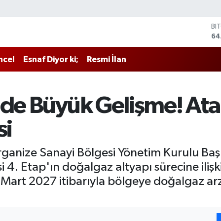
BI
64
DO
47
ncel
Esnaf Diyor ki;
Resmi İlan
EU
55
ST
64
nde Büyük Gelişme! At
GR
65
si
Bİ
13
Organize Sanayi Bölgesi Yönetim Kurulu Baş
4. Etap'ın doğalgaz altyapı sürecine ilişk
Mart 2027 itibarıyla bölgeye doğalgaz ar