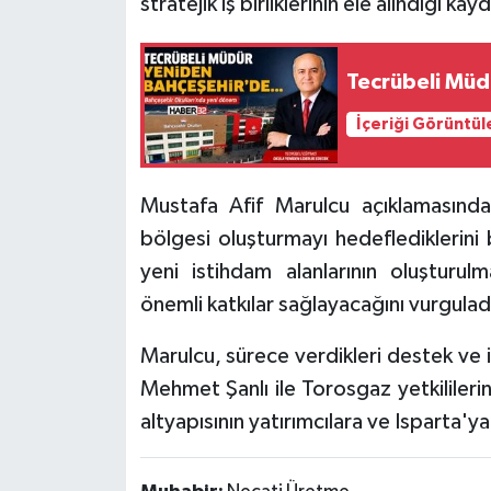
stratejik iş birliklerinin ele alındığı kay
Tecrübeli Müd
İçeriği Görüntül
Mustafa Afif Marulcu açıklamasında
bölgesi oluşturmayı hedeflediklerini 
yeni istihdam alanlarının oluşturul
önemli katkılar sağlayacağını vurgulad
Marulcu, sürece verdikleri destek ve i
Mehmet Şanlı ile Torosgaz yetkilile
altyapısının yatırımcılara ve Isparta'ya