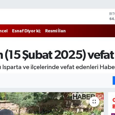
BI
64
DO
47
ncel
Esnaf Diyor ki;
Resmi İlan
EU
55
ST
64
 (15 Şubat 2025) vefat
GR
66
Bİ
sparta ve ilçelerinde vefat edenleri Haber
13