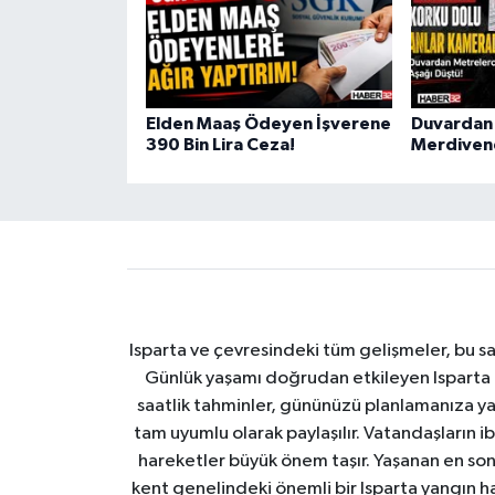
Elden Maaş Ödeyen İşverene
Duvardan 
390 Bin Lira Ceza!
Merdivene
Isparta ve çevresindeki tüm gelişmeler, bu sa
Günlük yaşamı doğrudan etkileyen Isparta ha
saatlik tahminler, gününüzü planlamanıza yar
tam uyumlu olarak paylaşılır. Vatandaşların i
hareketler büyük önem taşır. Yaşanan en son I
kent genelindeki önemli bir Isparta yangın h