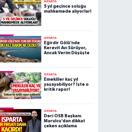
ISPARTA
5 yıl geçince soluğu
mahkemede alıyorlar!
ISPARTA
Eğirdir Gölü’nde
Kerevit Avı Sürüyor,
Ancak Verim Düşüşte
ISPARTA
Emekliler kaç yıl
yaşayabiliyor? İşte o
kritik rapor!
ISPARTA
Deri OSB Başkanı
Marulcu’dan dikkat
çeken açıklama