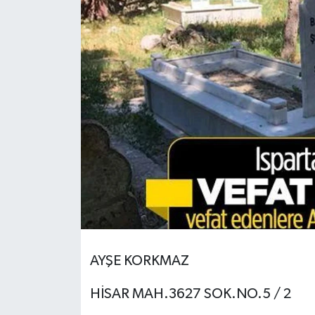
HABERDE İNSAN
İlginç
KÜLTÜR SANAT
MAGAZİN
Oyun
POLİTİKA
RESMİ İLANLAR
AYŞE KORKMAZ
SAĞLIK
HİSAR MAH.3627 SOK.NO.5 / 2
Spor