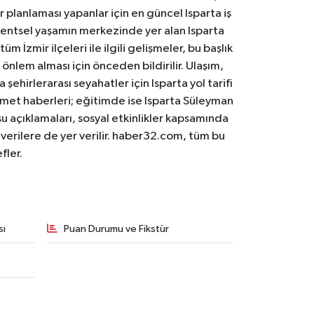
er planlaması yapanlar için en güncel Isparta iş
. Kentsel yaşamın merkezinde yer alan Isparta
m İzmir ilçeleri ile ilgili gelişmeler, bu başlık
 önlem alması için önceden bildirilir. Ulaşım,
 şehirlerarası seyahatler için Isparta yol tarifi
 hizmet haberleri; eğitimde ise Isparta Süleyman
osu açıklamaları, sosyal etkinlikler kapsamında
n verilere de yer verilir. haber32.com, tüm bu
fler.
sı
Puan Durumu ve Fikstür