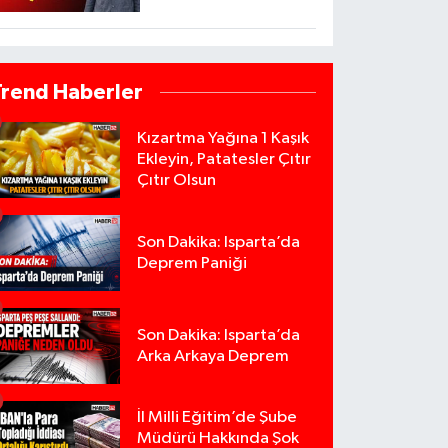
Trend Haberler
Kızartma Yağına 1 Kaşık
Ekleyin, Patatesler Çıtır
Çıtır Olsun
Son Dakika: Isparta’da
Deprem Paniği
Son Dakika: Isparta’da
Arka Arkaya Deprem
İl Milli Eğitim’de Şube
Müdürü Hakkında Şok