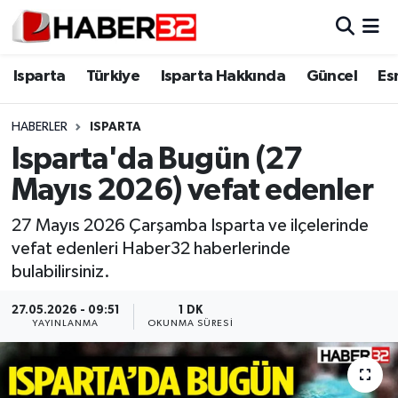
Isparta
Isparta Nöbetçi Eczaneler
Isparta
Türkiye
Isparta Hakkında
Güncel
Es
Isparta Hakkında
Isparta Hava Durumu
HABERLER
ISPARTA
Isparta'da Bugün (27
Esnaf Diyor ki;
Isparta Trafik Yoğunluk Haritası
Mayıs 2026) vefat edenler
ASAYİŞ
Süper Lig Puan Durumu ve Fikstür
27 Mayıs 2026 Çarşamba Isparta ve ilçelerinde
vefat edenleri Haber32 haberlerinde
BİLİM VE TEKNOLOJİ
Tüm Manşetler
bulabilirsiniz.
EĞİTİM
Son Dakika Haberleri
27.05.2026 - 09:51
1 DK
YAYINLANMA
OKUNMA SÜRESI
GENEL
Haber Arşivi
Güncel