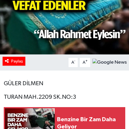
HABERDE İNSAN
İlginç
KÜLTÜR SANAT
MAGAZİN
Paylaş
-
+
A
A
Oyun
GÜLER DİLMEN
POLİTİKA
TURAN MAH.2209 SK.NO:3
RESMİ İLANLAR
SAĞLIK
Benzine Bir Zam Daha
Geliyor
Spor