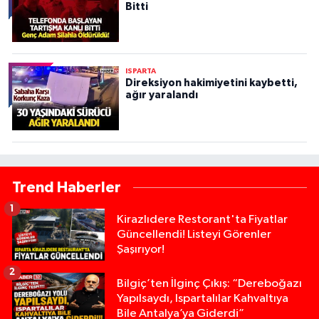
Bitti
ISPARTA
Direksiyon hakimiyetini kaybetti,
ağır yaralandı
Trend Haberler
1
Kirazlıdere Restorant'ta Fiyatlar
Güncellendi! Listeyi Görenler
Şaşırıyor!
2
Bilgiç’ten İlginç Çıkış: “Dereboğazı
Yapılsaydı, Ispartalılar Kahvaltıya
Bile Antalya’ya Giderdi”