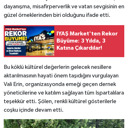
dayanışma, misafirperverlik ve vatan sevgisinin en
Tarihi Yapılarımız
güzel örneklerinden biri olduğunu ifade etti.
Teknoloji
IYAŞ Market'ten Rekor
Büyüme: 3 Yılda, 3
Türkiye
Katına Çıkardılar!
Yerel
Bu köklü kültürel değerlerin gelecek nesillere
İletişim
aktarılmasının hayati önem taşıdığını vurgulayan
Vali Erin, organizasyonda emeği geçen dernek
Künye
yöneticilerine ve katılım sağlayan tüm Ispartalılara
teşekkür etti. Şölen, renkli kültürel gösterilerle
coşku içinde devam etti.