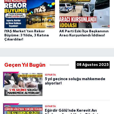
IYAŞ Market'ten Rekor
AK Parti Eski İlçe Başkanının
Büyüme: 3 Yılda, 3 Katına
Aracı Kurşunlandı İddiası!
Çıkardılar!
Geçen Yıl Bugün
08 Ağustos 2025
ISPARTA
5 yıl geçince soluğu mahkemede
alıyorlar!
ISPARTA
Eğirdir Gölü’nde Kerevit Avı