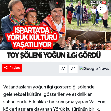
HABERDE İNSAN
İlginç
KÜLTÜR SANAT
MAGAZİN
Oyun
Paylaş
-
+
A
A
POLİTİKA
RESMİ İLANLAR
Vatandaşların yoğun ilgi gösterdiği şölende
geleneksel kültürel gösteriler ve etkinlikler
SAĞLIK
sahnelendi. Etkinlikte bir konuşma yapan Vali Erin,
kökleri asırlara dayanan Yörük kültürünün birlik,
Spor