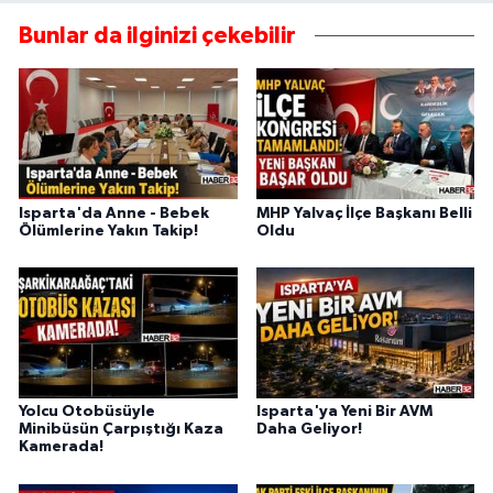
Bunlar da ilginizi çekebilir
Isparta'da Anne - Bebek
MHP Yalvaç İlçe Başkanı Belli
Ölümlerine Yakın Takip!
Oldu
Yolcu Otobüsüyle
Isparta'ya Yeni Bir AVM
Minibüsün Çarpıştığı Kaza
Daha Geliyor!
Kamerada!