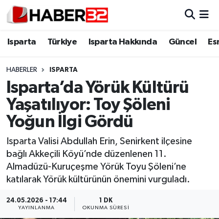
Isparta
Isparta Nöbetçi Eczaneler
Isparta
Türkiye
Isparta Hakkında
Güncel
Es
Isparta Hakkında
Isparta Hava Durumu
HABERLER
ISPARTA
Isparta’da Yörük Kültürü
Esnaf Diyor ki;
Isparta Trafik Yoğunluk Haritası
Yaşatılıyor: Toy Şöleni
ASAYİŞ
Süper Lig Puan Durumu ve Fikstür
Yoğun İlgi Gördü
BİLİM VE TEKNOLOJİ
Tüm Manşetler
Isparta Valisi Abdullah Erin, Senirkent ilçesine
bağlı Akkeçili Köyü’nde düzenlenen 11.
EĞİTİM
Son Dakika Haberleri
Almadüzü-Kuruçeşme Yörük Toyu Şöleni’ne
katılarak Yörük kültürünün önemini vurguladı.
GENEL
Haber Arşivi
24.05.2026 - 17:44
1 DK
YAYINLANMA
OKUNMA SÜRESI
Güncel