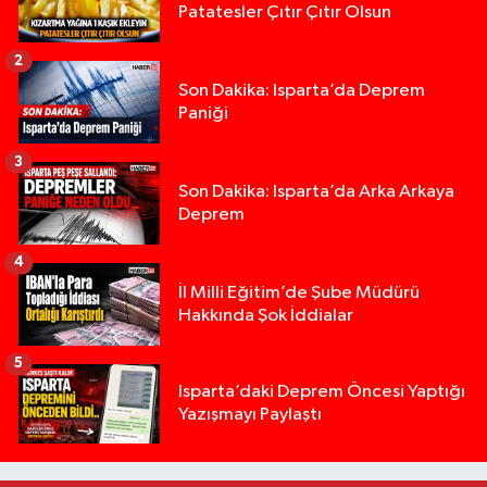
Patatesler Çıtır Çıtır Olsun
2
Son Dakika: Isparta’da Deprem
Paniği
3
Son Dakika: Isparta’da Arka Arkaya
Deprem
4
İl Milli Eğitim’de Şube Müdürü
Hakkında Şok İddialar
5
Alzheimer Hastası Adamdan Saatlerdir Haber A
20:12 |
Isparta’daki Deprem Öncesi Yaptığı
Yazışmayı Paylaştı
Komşuda haber alınamayan kadın evinde ölü bu
19:22 |
Yığılca'da kardeşler arasındaki silahlı kavgada 
13:00 |
Tur teknesi çalışanlarının birbirine girdiği kavga
12:48 |