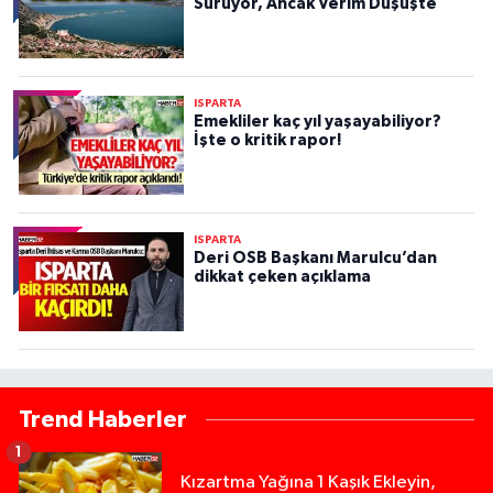
Sürüyor, Ancak Verim Düşüşte
ISPARTA
Emekliler kaç yıl yaşayabiliyor?
İşte o kritik rapor!
ISPARTA
Deri OSB Başkanı Marulcu’dan
dikkat çeken açıklama
Trend Haberler
1
Kızartma Yağına 1 Kaşık Ekleyin,