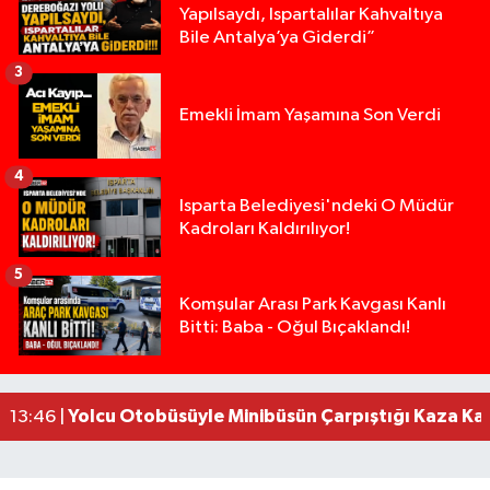
Yapılsaydı, Ispartalılar Kahvaltıya
Bile Antalya’ya Giderdi”
3
Emekli İmam Yaşamına Son Verdi
4
Isparta Belediyesi'ndeki O Müdür
Kadroları Kaldırılıyor!
5
Isparta’da Silah Operasyonu: 165 Tabanca Ele Ge
19:36 |
Komşular Arası Park Kavgası Kanlı
Bitti: Baba - Oğul Bıçaklandı!
Anız Yangını Kazaya Neden Oldu: 13 Araç Birbirin
17:18 |
Alevlere Teslim Olan Gecekondu Kullanılamaz H
17:08 |
Alevlere teslim olan gecekondu kullanılamaz hal
13:48 |
Yolcu Otobüsüyle Minibüsün Çarpıştığı Kaza K
13:46 |