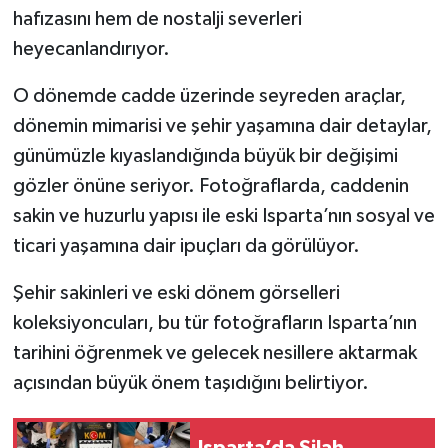
hafızasını hem de nostalji severleri
Tarihi Yapılarımız
heyecanlandırıyor.
O dönemde cadde üzerinde seyreden araçlar,
Teknoloji
dönemin mimarisi ve şehir yaşamına dair detaylar,
Türkiye
günümüzle kıyaslandığında büyük bir değişimi
gözler önüne seriyor. Fotoğraflarda, caddenin
Yerel
sakin ve huzurlu yapısı ile eski Isparta’nın sosyal ve
ticari yaşamına dair ipuçları da görülüyor.
İletişim
Şehir sakinleri ve eski dönem görselleri
Künye
koleksiyoncuları, bu tür fotoğrafların Isparta’nın
tarihini öğrenmek ve gelecek nesillere aktarmak
açısından büyük önem taşıdığını belirtiyor.