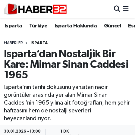
Isparta
Isparta Nöbetçi Eczaneler
Isparta
Türkiye
Isparta Hakkında
Güncel
Es
Isparta Hakkında
Isparta Hava Durumu
HABERLER
ISPARTA
Isparta’dan Nostaljik Bir
Esnaf Diyor ki;
Isparta Trafik Yoğunluk Haritası
Kare: Mimar Sinan Caddesi
ASAYİŞ
Süper Lig Puan Durumu ve Fikstür
1965
BİLİM VE TEKNOLOJİ
Tüm Manşetler
Isparta’nın tarihi dokusunu yansıtan nadir
görüntüler arasında yer alan Mimar Sinan
EĞİTİM
Son Dakika Haberleri
Caddesi’nin 1965 yılına ait fotoğrafları, hem şehir
hafızasını hem de nostalji severleri
GENEL
Haber Arşivi
heyecanlandırıyor.
Güncel
30.01.2026 - 13:08
1 DK