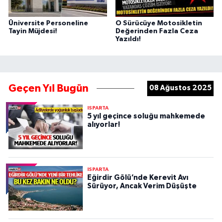
Üniversite Personeline
O Sürücüye Motosikletin
Tayin Müjdesi!
Değerinden Fazla Ceza
Yazıldı!
Geçen Yıl Bugün
08 Ağustos 2025
ISPARTA
5 yıl geçince soluğu mahkemede
alıyorlar!
ISPARTA
Eğirdir Gölü’nde Kerevit Avı
Sürüyor, Ancak Verim Düşüşte