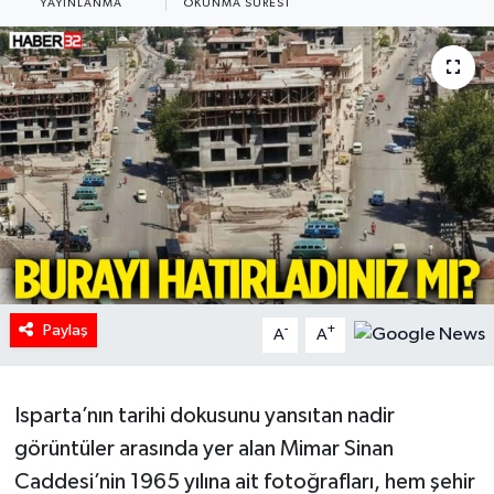
YAYINLANMA
OKUNMA SÜRESI
HABERDE İNSAN
İlginç
KÜLTÜR SANAT
MAGAZİN
Oyun
POLİTİKA
Paylaş
-
+
A
A
RESMİ İLANLAR
Isparta’nın tarihi dokusunu yansıtan nadir
SAĞLIK
görüntüler arasında yer alan Mimar Sinan
Caddesi’nin 1965 yılına ait fotoğrafları, hem şehir
Spor