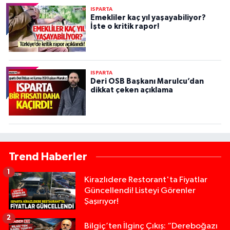
ISPARTA
Emekliler kaç yıl yaşayabiliyor?
İşte o kritik rapor!
ISPARTA
Deri OSB Başkanı Marulcu’dan
dikkat çeken açıklama
Trend Haberler
1
Kirazlıdere Restorant'ta Fiyatlar
Güncellendi! Listeyi Görenler
Şaşırıyor!
2
Bilgiç’ten İlginç Çıkış: “Dereboğazı