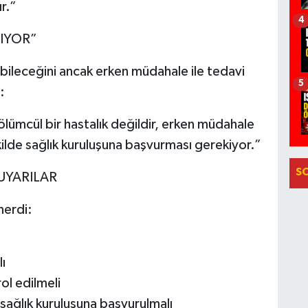
ır.”
4
IYOR”
abileceğini ancak erken müdahale ile tedavi
5
:
lümcül bir hastalık değildir, erken müdahale
şekilde sağlık kuruluşuna başvurması gerekiyor.”
S
UYARILAR
nerdi:
ı
ol edilmeli
sağlık kuruluşuna başvurulmalı