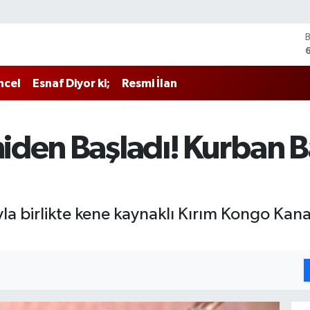
ncel
Esnaf Diyor ki;
Resmi İlan
iden Başladı! Kurban 
ıyla birlikte kene kaynaklı Kırım Kongo Kan