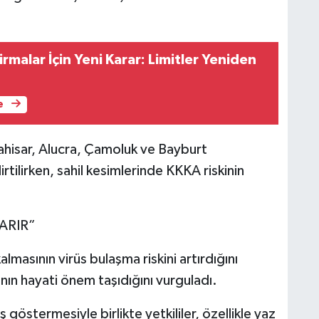
malar İçin Yeni Karar: Limitler Yeniden
e
arahisar, Alucra, Çamoluk ve Bayburt
tilirken, sahil kesimlerinde KKKA riskinin
ARIR”
masının virüs bulaşma riskini artırdığını
sının hayati önem taşıdığını vurguladı.
 göstermesiyle birlikte yetkililer, özellikle yaz