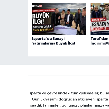
Isparta'da Sanayi
Tural'dan 
Yatırımlarına Büyük İlgi!
İndirimi M
Isparta ve çevresindeki tüm gelişmeler, bu sa
Günlük yaşamı doğrudan etkileyen Isparta ha
saatlik tahminler, gününüzü planlamanıza yar