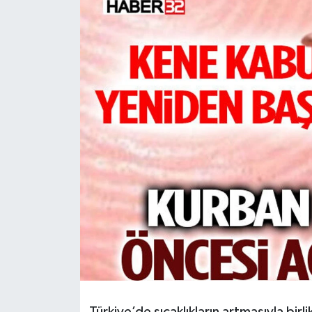
HABERDE İNSAN
İlginç
KÜLTÜR SANAT
MAGAZİN
Oyun
POLİTİKA
RESMİ İLANLAR
SAĞLIK
Spor
Türkiye’de sıcaklıkların artmasıyla bir