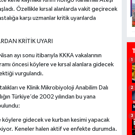
adı. Özellikle kırsal alanlarda vakit geçirecek
stalığa karşı uzmanlar kritik uyarılarda
RDAN KRİTİK UYARI
 Nisan ayı sonu itibarıyla KKKA vakalarının
1
yramı öncesi köylere ve kırsal alanlara gidecek
ektiği vurgulandı.
ıkları ve Klinik Mikrobiyoloji Anabilim Dalı
2
lığın Türkiye’de 2002 yılından bu yana
bulundu:
3
 köylere gidecek ve kurban kesimi yapacak
ekiyor. Keneler halen aktif ve enfekte durumda.