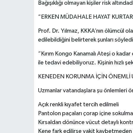
Bağışıklığı olmayan kişiler risk altındad
“ERKEN MÜDAHALE HAYAT KURTAR
Prof. Dr. Yılmaz, KKKA’nın ölümcül ol
edilebildiğini belirterek şunları söyledi
“Kırım Kongo Kanamalı Ateşi o kadar ö
ile tedavi edebiliyoruz. Kişinin hızlı 
KENEDEN KORUNMA İÇİN ÖNEMLİ 
Uzmanlar vatandaşlara şu önlemleri ö
Açık renkli kıyafet tercih edilmeli
Pantolon paçaları çorap içine sokulmal
Kırsaldan dönünce vücut detaylı kontr
Kene fark edilirse vakit kaybetmeden 