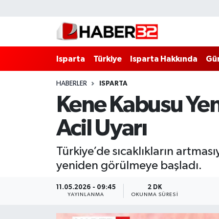
Isparta
Isparta Nöbetçi Eczaneler
Isparta
Türkiye
Isparta Hakkında
Gü
Isparta Hakkında
Isparta Hava Durumu
HABERLER
ISPARTA
Esnaf Diyor ki;
Isparta Trafik Yoğunluk Haritası
Kene Kabusu Yen
ASAYİŞ
Süper Lig Puan Durumu ve Fikstür
Acil Uyarı
BİLİM VE TEKNOLOJİ
Tüm Manşetler
Türkiye’de sıcaklıkların artmas
EĞİTİM
Son Dakika Haberleri
yeniden görülmeye başladı.
GENEL
Haber Arşivi
11.05.2026 - 09:45
2 DK
YAYINLANMA
OKUNMA SÜRESI
Güncel