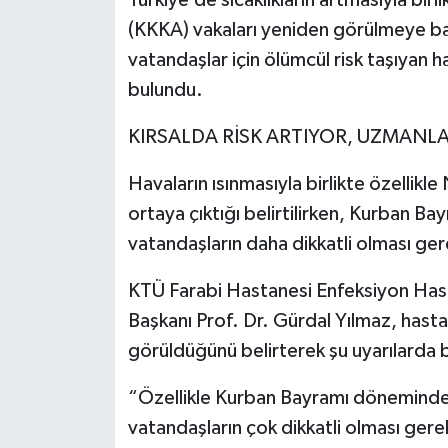
(KKKA) vakaları yeniden görülmeye başl
Tarihi Yapılarımız
vatandaşlar için ölümcül risk taşıyan ha
bulundu.
Teknoloji
KIRSALDA RİSK ARTIYOR, UZMANLA
Türkiye
Havaların ısınmasıyla birlikte özellikle
Yerel
ortaya çıktığı belirtilirken, Kurban Ba
vatandaşların daha dikkatli olması ger
İletişim
KTÜ Farabi Hastanesi Enfeksiyon Hastal
Künye
Başkanı Prof. Dr. Gürdal Yılmaz, hasta
görüldüğünü belirterek şu uyarılarda 
“Özellikle Kurban Bayramı döneminde
vatandaşların çok dikkatli olması ger