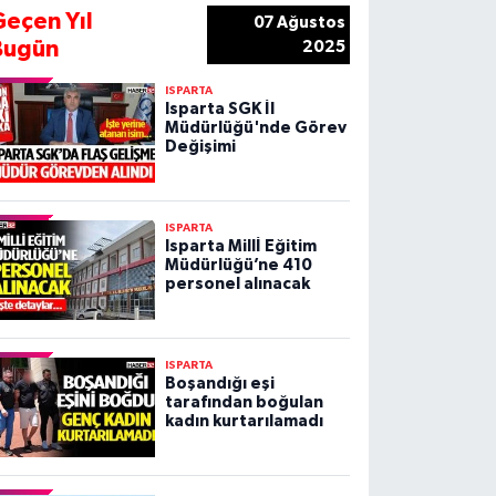
Geçen Yıl
07 Ağustos
Bugün
2025
ISPARTA
Isparta SGK İl
Müdürlüğü'nde Görev
Değişimi
ISPARTA
Isparta Millİ Eğitim
Müdürlüğü’ne 410
personel alınacak
ISPARTA
Boşandığı eşi
tarafından boğulan
kadın kurtarılamadı