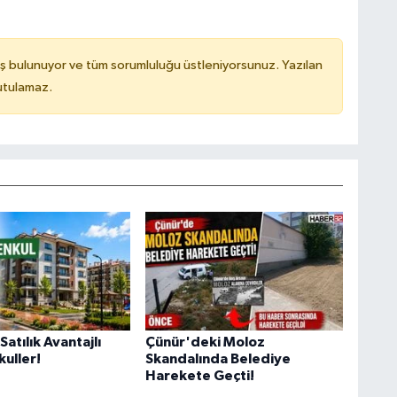
ş bulunuyor ve tüm sorumluluğu üstleniyorsunuz. Yazılan
utulamaz.
atılık Avantajlı
Çünür'deki Moloz
uller!
Skandalında Belediye
Harekete Geçti!