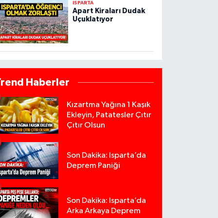
ISPARTA
Apart Kiraları Dudak
Uçuklatıyor
Trend Haberler
Kızartma Yağına 1 Kaşık
Ekleyin, Patatesler Çıtır
Çıtır Olsun
Son Dakika: Isparta’da
Deprem Paniği
Son Dakika: Isparta’da
Arka Arkaya Deprem