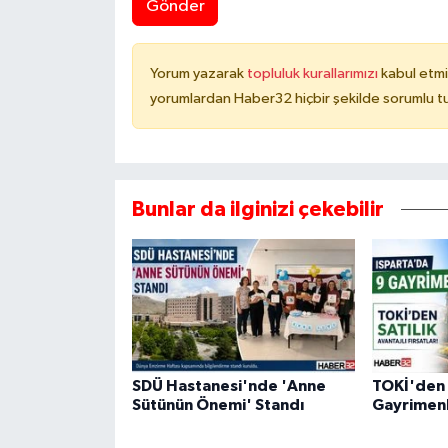
Gönder
Yorum yazarak
topluluk kurallarımızı
kabul etmi
yorumlardan Haber32 hiçbir şekilde sorumlu t
Bunlar da ilginizi çekebilir
SDÜ Hastanesi'nde 'Anne
TOKİ'den S
Sütünün Önemi' Standı
Gayrimenk