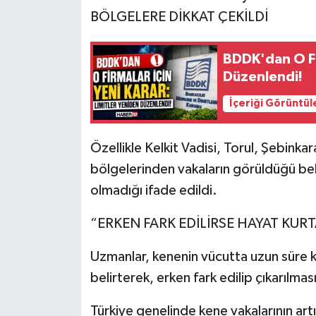
BÖLGELERE DİKKAT ÇEKİLDİ
BDDK'dan O Fir
Düzenlendi!
İçeriği Görüntül
Özellikle Kelkit Vadisi, Torul, Şebink
bölgelerinden vakaların görüldüğü belir
olmadığı ifade edildi.
“ERKEN FARK EDİLİRSE HAYAT KURT
Uzmanlar, kenenin vücutta uzun süre kal
belirterek, erken fark edilip çıkarılma
Türkiye genelinde kene vakalarının artış