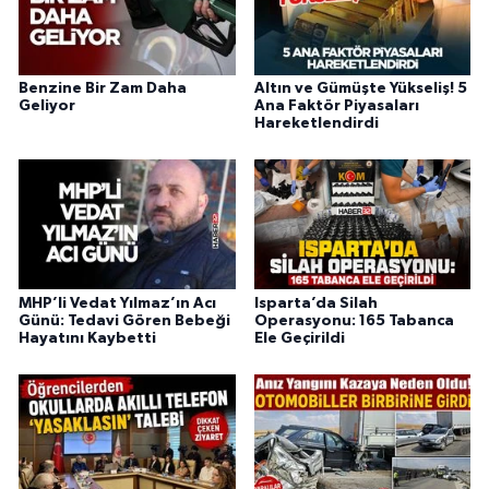
Benzine Bir Zam Daha
Altın ve Gümüşte Yükseliş! 5
Geliyor
Ana Faktör Piyasaları
Hareketlendirdi
MHP’li Vedat Yılmaz’ın Acı
Isparta’da Silah
Günü: Tedavi Gören Bebeği
Operasyonu: 165 Tabanca
Hayatını Kaybetti
Ele Geçirildi