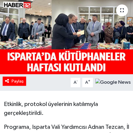
HABERDE İNSAN
İlginç
KÜLTÜR SANAT
MAGAZİN
Oyun
Paylaş
-
+
A
A
POLİTİKA
RESMİ İLANLAR
Etkinlik, protokol üyelerinin katılımıyla
gerçekleştirildi.
SAĞLIK
Programa, Isparta Vali Yardımcısı Adnan Tezcan, İl
Spor