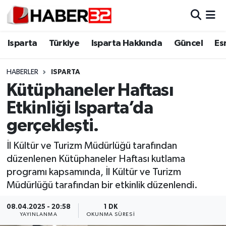
Isparta
Isparta Nöbetçi Eczaneler
Isparta
Türkiye
Isparta Hakkında
Güncel
Es
Isparta Hakkında
Isparta Hava Durumu
HABERLER
ISPARTA
Kütüphaneler Haftası
Esnaf Diyor ki;
Isparta Trafik Yoğunluk Haritası
Etkinliği Isparta’da
ASAYİŞ
Süper Lig Puan Durumu ve Fikstür
gerçekleşti.
BİLİM VE TEKNOLOJİ
Tüm Manşetler
İl Kültür ve Turizm Müdürlüğü tarafından
düzenlenen Kütüphaneler Haftası kutlama
EĞİTİM
Son Dakika Haberleri
programı kapsamında, İl Kültür ve Turizm
Müdürlüğü tarafından bir etkinlik düzenlendi.
GENEL
Haber Arşivi
08.04.2025 - 20:58
1 DK
YAYINLANMA
OKUNMA SÜRESI
Güncel