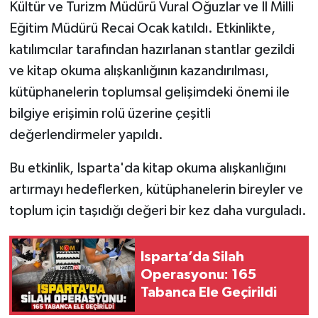
Kültür ve Turizm Müdürü Vural Oğuzlar ve İl Milli
Eğitim Müdürü Recai Ocak katıldı. Etkinlikte,
Tarihi Yapılarımız
katılımcılar tarafından hazırlanan stantlar gezildi
Teknoloji
ve kitap okuma alışkanlığının kazandırılması,
kütüphanelerin toplumsal gelişimdeki önemi ile
Türkiye
bilgiye erişimin rolü üzerine çeşitli
değerlendirmeler yapıldı.
Yerel
Bu etkinlik, Isparta'da kitap okuma alışkanlığını
İletişim
artırmayı hedeflerken, kütüphanelerin bireyler ve
toplum için taşıdığı değeri bir kez daha vurguladı.
Künye
Isparta’da Silah
Operasyonu: 165
Tabanca Ele Geçirildi