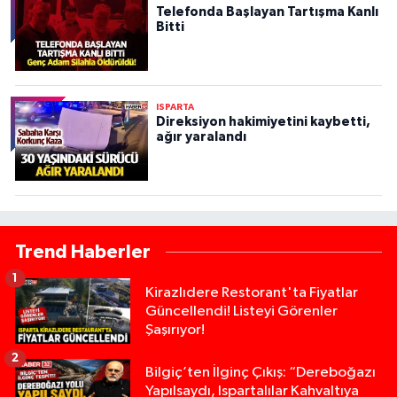
Telefonda Başlayan Tartışma Kanlı
Bitti
ISPARTA
Direksiyon hakimiyetini kaybetti,
ağır yaralandı
Trend Haberler
1
Kirazlıdere Restorant'ta Fiyatlar
Güncellendi! Listeyi Görenler
Şaşırıyor!
2
Bilgiç’ten İlginç Çıkış: “Dereboğazı
Yapılsaydı, Ispartalılar Kahvaltıya