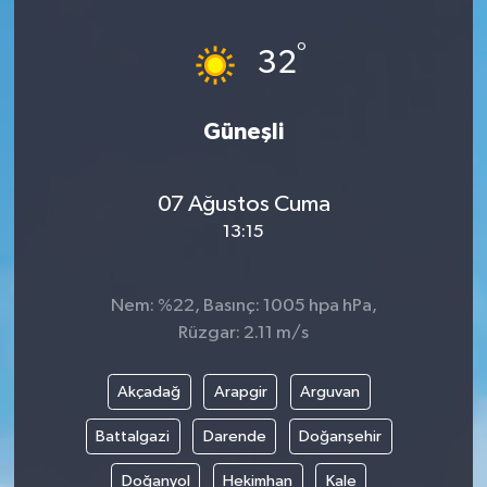
HABERDE İNSAN
°
32
İlginç
Güneşli
KÜLTÜR SANAT
07 Ağustos Cuma
MAGAZİN
13:15
Oyun
Nem: %22, Basınç: 1005 hpa hPa,
POLİTİKA
Rüzgar: 2.11 m/s
RESMİ İLANLAR
Akçadağ
Arapgir
Arguvan
SAĞLIK
Battalgazi
Darende
Doğanşehir
Doğanyol
Hekimhan
Kale
Spor