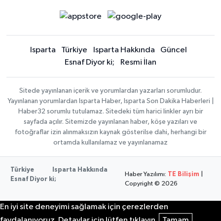
Isparta
Türkiye
Isparta Hakkında
Güncel
Esnaf Diyor ki;
Resmi İlan
Sitede yayınlanan içerik ve yorumlardan yazarları sorumludur.
Yayınlanan yorumlardan Isparta Haber, Isparta Son Dakika Haberleri |
Haber32 sorumlu tutulamaz. Sitedeki tüm harici linkler ayrı bir
sayfada açılır. Sitemizde yayınlanan haber, köşe yazıları ve
fotoğraflar izin alınmaksızın kaynak gösterilse dahi, herhangi bir
ortamda kullanılamaz ve yayınlanamaz
Türkiye
Isparta Hakkında
Haber Yazılımı:
TE Bilişim
|
Esnaf Diyor ki;
Copyright © 2026
En iyi site deneyimi sağlamak için çerezlerden
faydalanıyoruz. Detaylar için lütfen tıklayın.
Tamam