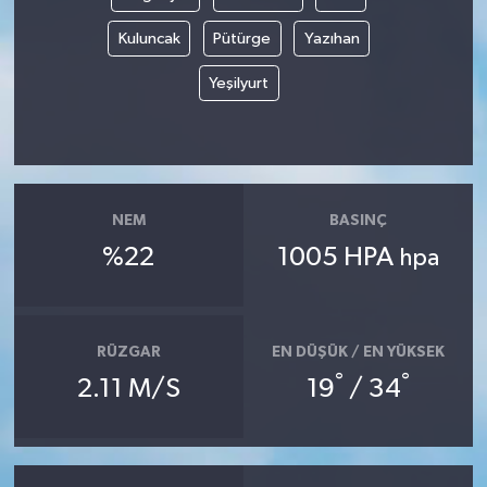
Kuluncak
Pütürge
Yazıhan
Tarihi Yapılarımız
Yeşilyurt
Teknoloji
Türkiye
Yerel
NEM
BASINÇ
%22
1005 HPA
hpa
İletişim
Künye
RÜZGAR
EN DÜŞÜK / EN YÜKSEK
°
°
2.11 M/S
19
/ 34