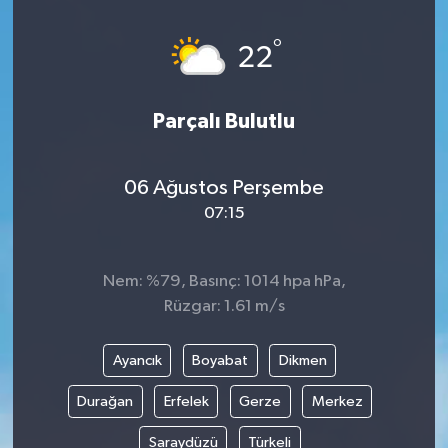
HABERDE İNSAN
°
22
İlginç
Parçalı Bulutlu
KÜLTÜR SANAT
06 Ağustos Perşembe
MAGAZİN
07:15
Oyun
Nem: %79, Basınç: 1014 hpa hPa,
POLİTİKA
Rüzgar: 1.61 m/s
RESMİ İLANLAR
Ayancık
Boyabat
Dikmen
SAĞLIK
Durağan
Erfelek
Gerze
Merkez
Saraydüzü
Türkeli
Spor