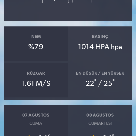
Tarihi Yapılarımız
Teknoloji
NEM
BASINÇ
Türkiye
%79
1014 HPA
hpa
Yerel
RÜZGAR
EN DÜŞÜK / EN YÜKSEK
İletişim
°
°
1.61 M/S
22
/ 25
Künye
07 AĞUSTOS
08 AĞUSTOS
CUMA
CUMARTESI