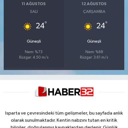
11 AĞUSTOS
12 AĞUSTOS
SALI
ÇARŞAMBA
°
°
24
24
Güneşli
Güneşli
Nem: %73
Nem: %68
Rüzgar: 4.50 m/s
Rüzgar: 3.61 m/s
Isparta ve çevresindeki tüm gelişmeler, bu sayfada anlık
olarak sunulmaktadır. Kentin nabzını tutan en kritik
bilgiler, doğrulanmış kaynaklardan derlenir. Günlük