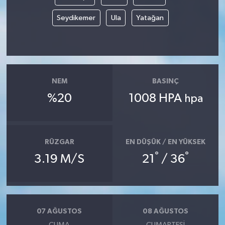
Seydikemer
Ula
Yatağan
Tarihi Yapılarımız
Teknoloji
Türkiye
NEM
BASINÇ
%20
1008 HPA
hpa
Yerel
İletişim
RÜZGAR
EN DÜŞÜK / EN YÜKSEK
Künye
°
°
3.19 M/S
21
/ 36
07 AĞUSTOS
08 AĞUSTOS
CUMA
CUMARTESI