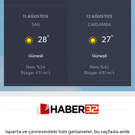
11 AĞUSTOS
12 AĞUSTOS
SALI
ÇARŞAMBA
°
°
28
27
Güneşli
Güneşli
Nem: %34
Nem: %42
Rüzgar: 4.11 m/s
Rüzgar: 4.61 m/s
Isparta ve çevresindeki tüm gelişmeler, bu sayfada anlık