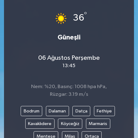
HABERDE İNSAN
°
36
İlginç
Güneşli
KÜLTÜR SANAT
06 Ağustos Perşembe
MAGAZİN
13:45
Oyun
Nem: %20, Basınç: 1008 hpa hPa,
POLİTİKA
Rüzgar: 3.19 m/s
RESMİ İLANLAR
Bodrum
Dalaman
Datça
Fethiye
SAĞLIK
Kavaklıdere
Köyceğiz
Marmaris
Menteşe
Milas
Ortaca
Spor