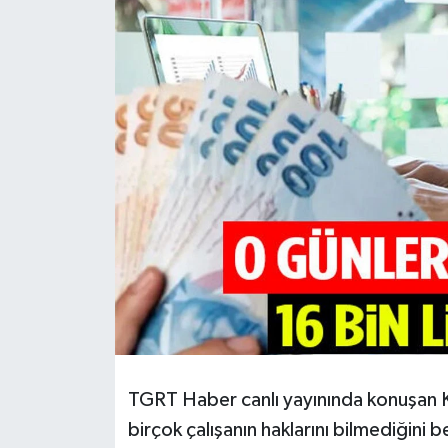
HABERDE İNSAN
İlginç
KÜLTÜR SANAT
MAGAZİN
Oyun
POLİTİKA
RESMİ İLANLAR
SAĞLIK
TGRT Haber canlı yayınında konuşan Ka
birçok çalışanın haklarını bilmediğini
Spor