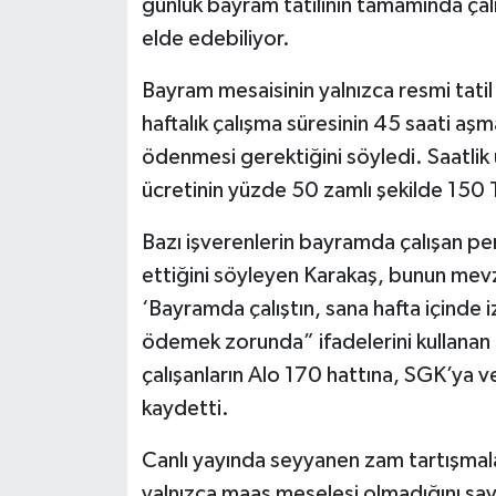
günlük bayram tatilinin tamamında çalı
elde edebiliyor.
Bayram mesaisinin yalnızca resmi tatil 
haftalık çalışma süresinin 45 saati aş
ödenmesi gerektiğini söyledi. Saatlik 
ücretinin yüzde 50 zamlı şekilde 150 T
Bazı işverenlerin bayramda çalışan per
ettiğini söyleyen Karakaş, bunun mevz
‘Bayramda çalıştın, sana hafta içinde 
ödemek zorunda” ifadelerini kullanan
çalışanların Alo 170 hattına, SGK’ya 
kaydetti.
Canlı yayında seyyanen zam tartışmal
yalnızca maaş meselesi olmadığını s