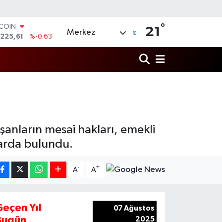
°
TCOIN
21
Merkez
.225,61
%-0.63
LAR
,6704
%0
RO
,0406
%-0.08
ERLİN
,2143
%0
AM ALTIN
10.40
%0.45
ST100
anların mesai hakları, emekli
.799
%70
larda bulundu.
-
+
A
A
Geçen Yıl
07 Ağustos
Bugün
2025