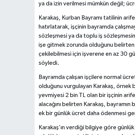
ya da izin verilmesi mümkün değil; üc
Tarihi Yapılarımız
Karakaş, Kurban Bayramı tatilinin ari
hatırlatarak, işçinin bayramda çalışm
Teknoloji
sözleşmesi ya da toplu iş sözleşmesin
işe gitmek zorunda olduğunu belirten
Türkiye
çekilebilmesi için işverene en az 30 gü
Yerel
söyledi.
İletişim
Bayramda çalışan işçilere normal ücre
olduğunu vurgulayan Karakaş, örnek b
Künye
yevmiyesi 2 bin TL olan bir işçinin ari
alacağını belirten Karakaş, bayramın b
ek bir günlük ücret daha ödenmesi gere
Karakaş’ın verdiği bilgiye göre günlük 