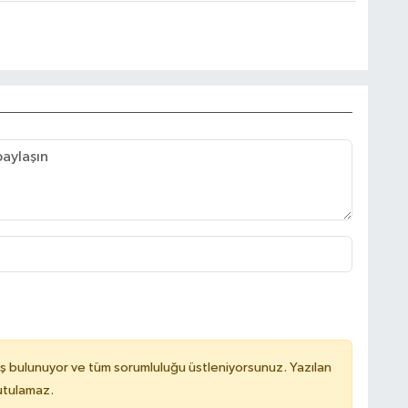
ş bulunuyor ve tüm sorumluluğu üstleniyorsunuz. Yazılan
utulamaz.