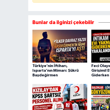
Bunlar da ilginizi çekebilir
Türkiye’nin İftiharı,
Feci Olay
Isparta’nın Mimarı: Şükrü
Girişimi! 
Başdeğirmen
Giderken 