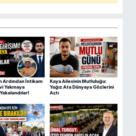
ın Ardından İntikam
Kaya Ailesinin Mutluluğu:
Evi Yakmaya
Yağız Ata Dünyaya Gözlerini
Yakalandılar!
Açtı