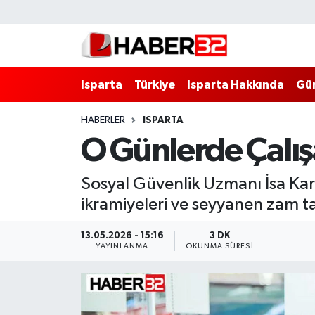
Isparta
Isparta Nöbetçi Eczaneler
Isparta
Türkiye
Isparta Hakkında
Gü
Isparta Hakkında
Isparta Hava Durumu
HABERLER
ISPARTA
Esnaf Diyor ki;
Isparta Trafik Yoğunluk Haritası
O Günlerde Çalış
ASAYİŞ
Süper Lig Puan Durumu ve Fikstür
Sosyal Güvenlik Uzmanı İsa Kar
BİLİM VE TEKNOLOJİ
Tüm Manşetler
ikramiyeleri ve seyyanen zam ta
EĞİTİM
Son Dakika Haberleri
13.05.2026 - 15:16
3 DK
YAYINLANMA
OKUNMA SÜRESI
GENEL
Haber Arşivi
Güncel