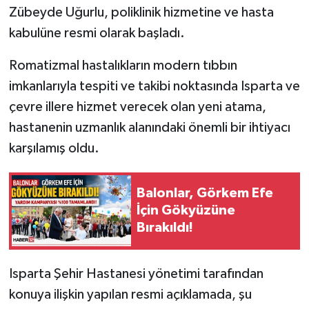
Zübeyde Uğurlu, poliklinik hizmetine ve hasta
kabulüne resmi olarak başladı.
Tarihi Yapılarımız
Romatizmal hastalıkların modern tıbbın
Teknoloji
imkanlarıyla tespiti ve takibi noktasında Isparta ve
Türkiye
çevre illere hizmet verecek olan yeni atama,
hastanenin uzmanlık alanındaki önemli bir ihtiyacı
Yerel
karşılamış oldu.
İletişim
Balonlar, Görkem Efe
Künye
İçin Gökyüzüne
Bırakıldı!
Isparta Şehir Hastanesi yönetimi tarafından
konuya ilişkin yapılan resmi açıklamada, şu