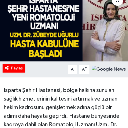
HABERDE İNSAN
İlginç
KÜLTÜR SANAT
MAGAZİN
Paylaş
Oyun
-
+
A
A
POLİTİKA
Isparta Şehir Hastanesi, bölge halkına sunulan
RESMİ İLANLAR
sağlık hizmetlerinin kalitesini artırmak ve uzman
hekim kadrosunu genişletmek adına güçlü bir
SAĞLIK
adımı daha hayata geçirdi. Hastane bünyesinde
kadroya dahil olan Romatoloji Uzmanı Uzm. Dr.
Spor