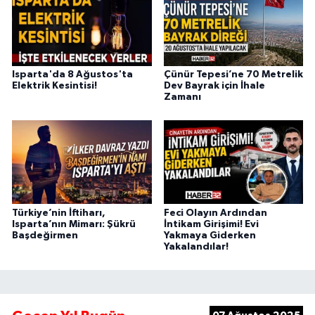
Isparta'da 8 Ağustos'ta
Çünür Tepesi’ne 70 Metrelik
Elektrik Kesintisi!
Dev Bayrak için İhale
Zamanı
Türkiye’nin İftiharı,
Feci Olayın Ardından
Isparta’nın Mimarı: Şükrü
İntikam Girişimi! Evi
Başdeğirmen
Yakmaya Giderken
Yakalandılar!