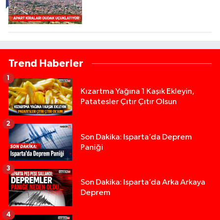
Trend Haberler
1
Kızartma Yağına 1 Kaşık Ekleyin,
Patatesler Çıtır Çıtır Olsun
2
Son Dakika: Isparta’da Deprem
Paniği
3
Son Dakika: Isparta’da Arka Arkaya
Deprem
4