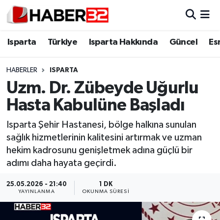
Isparta
Isparta Nöbetçi Eczaneler
Isparta
Türkiye
Isparta Hakkında
Güncel
Es
Isparta Hakkında
Isparta Hava Durumu
HABERLER
ISPARTA
Uzm. Dr. Zübeyde Uğurlu
Esnaf Diyor ki;
Isparta Trafik Yoğunluk Haritası
Hasta Kabulüne Başladı
ASAYİŞ
Süper Lig Puan Durumu ve Fikstür
Isparta Şehir Hastanesi, bölge halkına sunulan
sağlık hizmetlerinin kalitesini artırmak ve uzman
BİLİM VE TEKNOLOJİ
Tüm Manşetler
hekim kadrosunu genişletmek adına güçlü bir
adımı daha hayata geçirdi.
EĞİTİM
Son Dakika Haberleri
25.05.2026 - 21:40
1 DK
GENEL
Haber Arşivi
YAYINLANMA
OKUNMA SÜRESI
Güncel