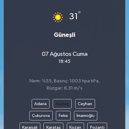
HABERDE İNSAN
°
31
İlginç
Güneşli
KÜLTÜR SANAT
07 Ağustos Cuma
MAGAZİN
18:45
Oyun
Nem: %55, Basınç: 1003 hpa hPa,
POLİTİKA
Rüzgar: 6.31 m/s
RESMİ İLANLAR
Adana
Aladağ
Ceyhan
SAĞLIK
Çukurova
Feke
İmamoğlu
Karaisalı
Karataş
Kozan
Pozantı
Spor