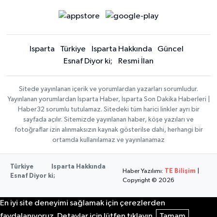
Isparta
Türkiye
Isparta Hakkında
Güncel
Esnaf Diyor ki;
Resmi İlan
Sitede yayınlanan içerik ve yorumlardan yazarları sorumludur.
Yayınlanan yorumlardan Isparta Haber, Isparta Son Dakika Haberleri |
Haber32 sorumlu tutulamaz. Sitedeki tüm harici linkler ayrı bir
sayfada açılır. Sitemizde yayınlanan haber, köşe yazıları ve
fotoğraflar izin alınmaksızın kaynak gösterilse dahi, herhangi bir
ortamda kullanılamaz ve yayınlanamaz
Türkiye
Isparta Hakkında
Haber Yazılımı:
TE Bilişim
|
Esnaf Diyor ki;
Copyright © 2026
En iyi site deneyimi sağlamak için çerezlerden
faydalanıyoruz. Detaylar için lütfen tıklayın.
Tamam