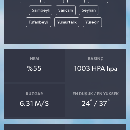
Saimbeyli
Sarıçam
Seyhan
Tarihi Yapılarımız
Tufanbeyli
Yumurtalık
Yüreğir
Teknoloji
Türkiye
Yerel
NEM
BASINÇ
%55
1003 HPA
hpa
İletişim
Künye
RÜZGAR
EN DÜŞÜK / EN YÜKSEK
°
°
6.31 M/S
24
/ 37