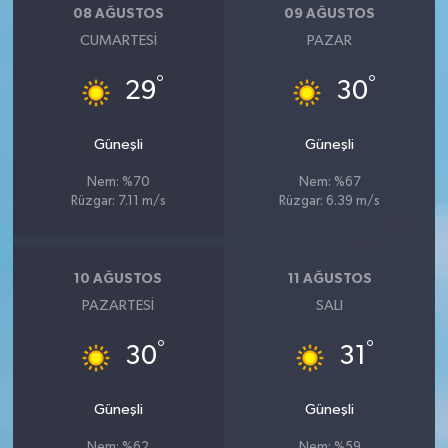
08 AĞUSTOS
09 AĞUSTOS
CUMARTESI
PAZAR
°
°
29
30
Güneşli
Güneşli
Nem: %70
Nem: %67
Rüzgar: 7.11 m/s
Rüzgar: 6.39 m/s
10 AĞUSTOS
11 AĞUSTOS
PAZARTESI
SALI
°
°
30
31
Güneşli
Güneşli
Nem: %62
Nem: %59