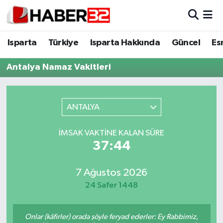
Isparta
Isparta Nöbetçi Eczaneler
Isparta
Türkiye
Isparta Hakkında
Güncel
Es
Isparta Hakkında
Isparta Hava Durumu
Antalya Namaz Vakitleri
Esnaf Diyor ki;
Isparta Trafik Yoğunluk Haritası
ANTALYA
ASAYİŞ
Süper Lig Puan Durumu ve Fikstür
İMSAK VAKTINE KALAN SÜRE
BİLİM VE TEKNOLOJİ
Tüm Manşetler
37:43
EĞİTİM
Son Dakika Haberleri
7 Ağustos 2026
24 Safer 1448
GENEL
Haber Arşivi
Güncel
Onlar (kâfirler) orada şöyle feryad ederler: Ey Rabbimiz,