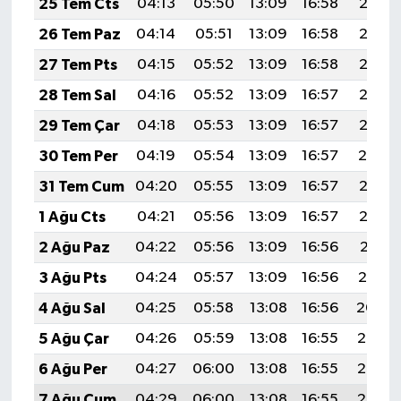
25 Tem Cts
04:13
05:50
13:09
16:58
20:18
26 Tem Paz
04:14
05:51
13:09
16:58
20:17
27 Tem Pts
04:15
05:52
13:09
16:58
20:16
28 Tem Sal
04:16
05:52
13:09
16:57
20:15
29 Tem Çar
04:18
05:53
13:09
16:57
20:15
30 Tem Per
04:19
05:54
13:09
16:57
20:14
31 Tem Cum
04:20
05:55
13:09
16:57
20:13
1 Ağu Cts
04:21
05:56
13:09
16:57
20:12
2 Ağu Paz
04:22
05:56
13:09
16:56
20:11
3 Ağu Pts
04:24
05:57
13:09
16:56
20:10
4 Ağu Sal
04:25
05:58
13:08
16:56
20:09
5 Ağu Çar
04:26
05:59
13:08
16:55
20:08
6 Ağu Per
04:27
06:00
13:08
16:55
20:07
7 Ağu Cum
04:29
06:00
13:08
16:55
20:06