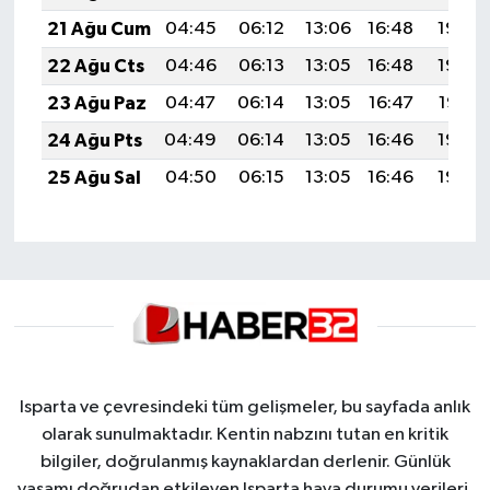
21 Ağu Cum
04:45
06:12
13:06
16:48
19:49
22 Ağu Cts
04:46
06:13
13:05
16:48
19:48
23 Ağu Paz
04:47
06:14
13:05
16:47
19:47
24 Ağu Pts
04:49
06:14
13:05
16:46
19:45
25 Ağu Sal
04:50
06:15
13:05
16:46
19:44
Isparta ve çevresindeki tüm gelişmeler, bu sayfada anlık
olarak sunulmaktadır. Kentin nabzını tutan en kritik
bilgiler, doğrulanmış kaynaklardan derlenir. Günlük
yaşamı doğrudan etkileyen Isparta hava durumu verileri,