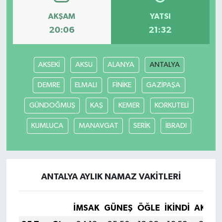
AKŞAM
YATSI
Tarihi Yapılarımız
20:06
21:32
Teknoloji
AKSEKİ
AKSU
ALANYA
ANTALYA
Türkiye
DEMRE
ELMALI
FİNİKE
GAZİPAŞA
Yerel
GÜNDOĞMUŞ
KAŞ
KEMER
KORKUTELİ
İletişim
KUMLUCA
MANAVGAT
SERİK
İBRADI
Künye
ANTALYA AYLIK NAMAZ VAKITLERI
İMSAK
GÜNEŞ
ÖĞLE
İKINDI
AKŞA