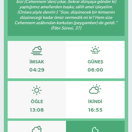
bizi (Cehennem'den) çıkar, (tekrar dünyaya gönder ki)
yaptığımız amellerden başka; sâlih amel işleyelim.
HABERDE İNSAN
(Onlara şöyle denilir:) "Size, düşünecek bir kimsenin
düşüneceği kadar ömür vermedik mi ki? Hem size
Cehennem azâbından korkutan (peygamber) de geldi."
İlginç
(Fâtır Sûresi, 37)
KÜLTÜR SANAT
MAGAZİN
İMSAK
GÜNEŞ
04:29
06:00
Oyun
POLİTİKA
RESMİ İLANLAR
ÖĞLE
İKINDI
13:08
16:55
SAĞLIK
Spor