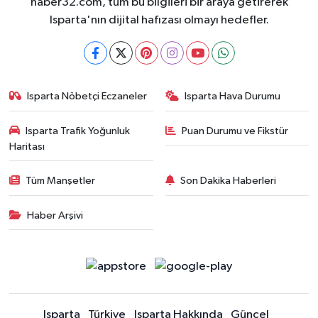
haber32.com, tüm bu bilgileri bir araya getirerek
Isparta'nın dijital hafızası olmayı hedefler.
Isparta Nöbetçi Eczaneler
Isparta Hava Durumu
Isparta Trafik Yoğunluk
Puan Durumu ve Fikstür
Haritası
Tüm Manşetler
Son Dakika Haberleri
Haber Arşivi
Isparta
Türkiye
Isparta Hakkında
Güncel